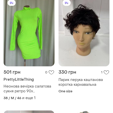
501 грн
330 грн
0
1
PrettyLittleThing
Парик перука каштанова
коротка карнавальна
Неонова вечірка салатова
сукня ретро 90х
One size
карнавальний костюм
и еще
1
38 / M / 46