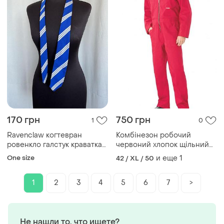
170 грн
750 грн
1
0
Ravenclaw когтевран
Комбінезон робочий
ровенкло галстук краватка
червоний хлопок щільний
карнавальна
паперовий будинок гра в
One size
и еще
1
42 / XL / 50
кальмара новий
1
2
3
4
5
6
7
>
Не нашли то, что ищете?