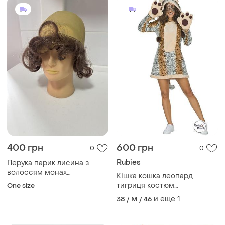
400 грн
600 грн
0
0
Rubies
Перука парик лисина з
волоссям монах
Кішка кошка леопард
священник карнавальний
тигриця костюм
One size
карнавальний
и еще
1
38 / M / 46