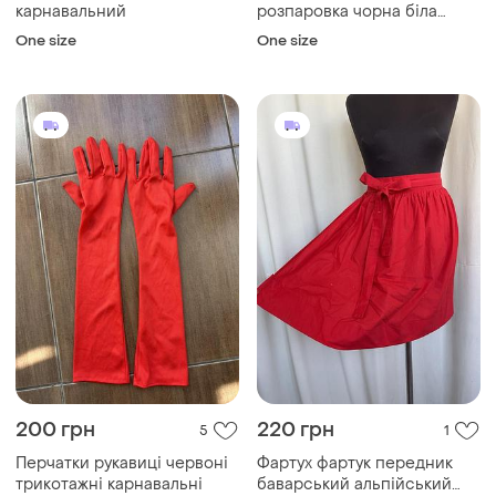
карнавальний
розпаровка чорна біла
карнавальні
One size
One size
200 грн
220 грн
5
1
Перчатки рукавиці червоні
Фартух фартук передник
трикотажні карнавальні
баварський альпійський