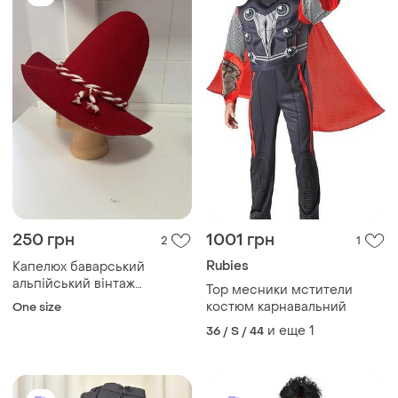
250 грн
1001 грн
2
1
Rubies
Капелюх баварський
альпійський вінтаж
Тор месники мстители
октоберфест вінтаж вовна
костюм карнавальний
One size
нюанс
и еще
1
36 / S / 44