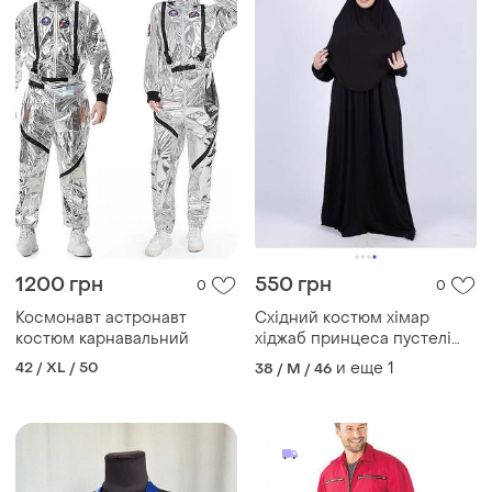
1200 грн
550 грн
0
0
Космонавт астронавт
Східний костюм хімар
костюм карнавальний
хіджаб принцеса пустелі
карнавальний нюанс
42 / XL / 50
и еще
1
38 / M / 46