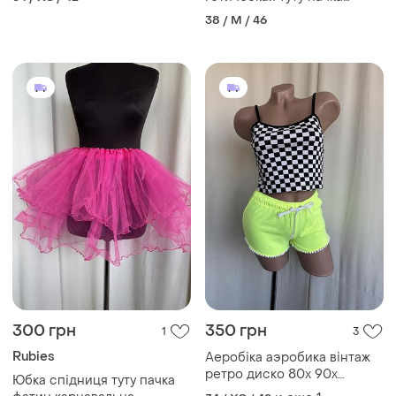
пишна фатин
38 / M / 46
підспідничник
300 грн
350 грн
1
3
Rubies
Аеробіка аэробика вінтаж
ретро диско 80х 90х
Юбка спідниця туту пачка
яскравий костюм