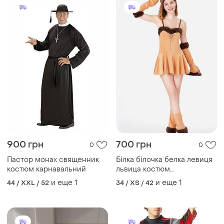
900 грн
700 грн
0
0
Пастор монах священник
Білка білочка белка левиця
костюм карнавальний
львица костюм
карнавальний
и еще
1
и еще
1
44 / XXL / 52
34 / XS / 42