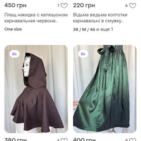
450 грн
220 грн
1
6
Плащ накидка с капюшоном
Відьма ведьма колготки
карнавальная червона
карнавальні в смужку
красная велюр красная
фіолетові чорні
One size
и еще
1
38 / M / 46
шапочка ведьма
380 грн
400 грн
4
8