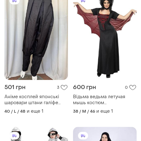
501 грн
600 грн
3
0
Аніме косплей японські
Відьма ведьма летучая
шаровари штани галіфе
мышь костюм
хакама самурай
карнавальний
и еще
1
и еще
1
40 / L / 48
38 / M / 46
карнавальні