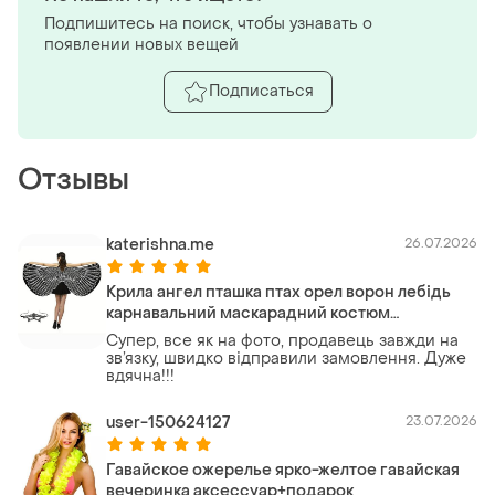
Подпишитесь на поиск, чтобы узнавать о
появлении новых вещей
Подписаться
Отзывы
katerishna.me
26.07.2026
Крила ангел пташка птах орел ворон лебідь
карнавальний маскарадний костюм
карнавальный птица лебедь крылья
Супер, все як на фото, продавець завжди на
карнавальный воробей ворона
зв’язку, швидко відправили замовлення. Дуже
вдячна!!!
user-150624127
23.07.2026
Гавайское ожерелье ярко-желтое гавайская
вечеринка аксессуар+подарок