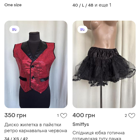
октоберфест дірндль
One size
и еще
1
40 / L / 48
дирндль вінтаж індпошив
коттон
350 грн
400 грн
1
2
Smiffys
Диско жилетка в пайєтки
ретро карнавальна червона
Спідниця юбка готична
готическая туту пачка
34 / XS / 42