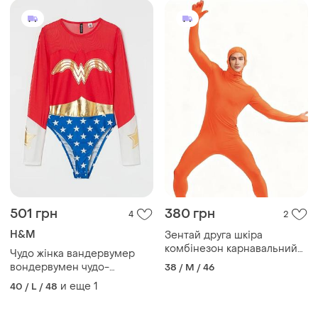
501 грн
380 грн
4
2
H&M
Зентай друга шкіра
комбінезон карнавальний
Чудо жінка вандервумер
спандекс помаранчевий з
вондервумен чудо-
38 / M / 46
обрізаними стопами
женщина боді костюм
и еще
1
40 / L / 48
костюм карнавальний
карнавальний