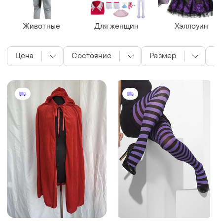
Животные
Для женщин
Хэллоуин
Цена
Состояние
Размер
П