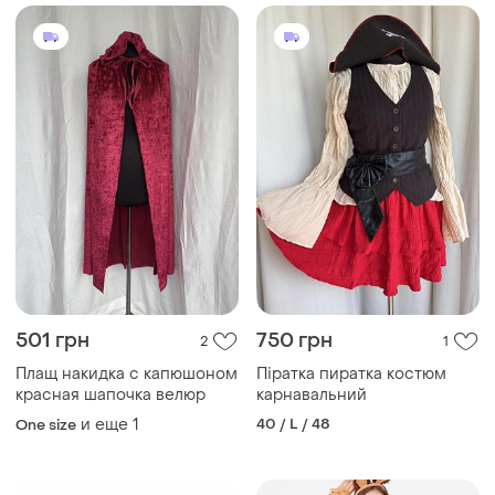
501 грн
750 грн
2
1
Плащ накидка с капюшоном
Піратка пиратка костюм
красная шапочка велюр
карнавальний
и еще
1
40 / L / 48
One size