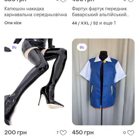
Капюшон накидка
Фартух фартук передник
карнавальна середньовічна
баварський альпійський
октоберфест дірндль
One size
и еще
1
44 / XXL / 52
дирндль вінтаж
200 грн
450 грн
7
0