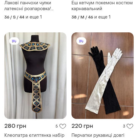
Лакові панчохи чулки
Еш кетчум покемон костюм
латексні розпаровка!
карнавальний
карнавальні
и еще
1
и еще
1
36 / S / 44
38 / M / 46
280 грн
220 грн
5
3
Клеопатра єгиптянка набір
Перчатки рукавиці довгі