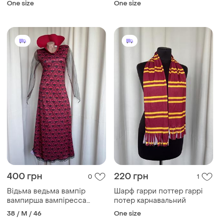
One size
One size
400 грн
220 грн
0
1
Відьма ведьма вампір
Шарф гарри поттер гаррі
вампирша вампіресса
потер карнавальний
королева сукня
38 / M / 46
One size
карнавальна