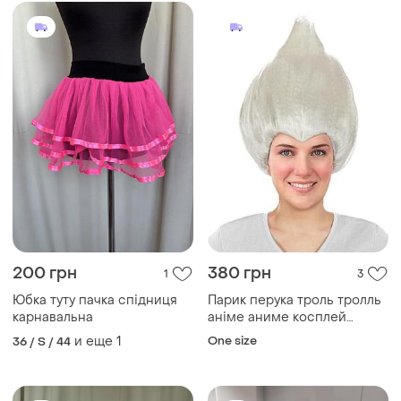
200 грн
380 грн
1
3
Юбка туту пачка спідниця
Парик перука троль тролль
карнавальна
аніме аниме косплей
карнавальний
и еще
1
One size
36 / S / 44