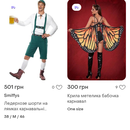
501 грн
300 грн
0
9
Smiffys
Крила метелика бабочка
карнавал
Ледерхозе шорти на
лямках карнавальні
One size
баварські альпійські
38 / M / 46
октоберфест