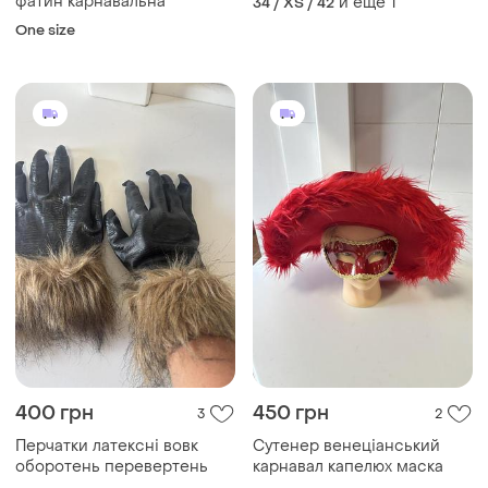
фатин карнавальна
и еще
1
34 / XS / 42
карнавальний
One size
400 грн
450 грн
3
2
Перчатки латексні вовк
Сутенер венеціанський
оборотень перевертень
карнавал капелюх маска