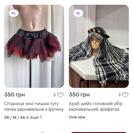
350 грн
350 грн
5
3
Спідниця міні пишна туту
Араб шейх головний убір
пачка карнавальна з фатину
карнавальний арафатка
и еще
1
One size
38 / M / 46