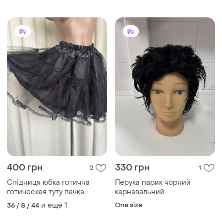
400 грн
330 грн
2
1
Спідниця юбка готична
Перука парик чорний
готическая туту пачка
карнавальний
пишна фатин
и еще
1
One size
36 / S / 44
підспідничник