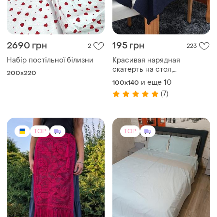
1400 грн
350 грн
31
17
1550 грн
Постельное белье набор
комплект пододеяльник 2
1260 грн с 14 авг.
наволочки
и еще
1
Украинская этно плахта
50x70
(приостановка)