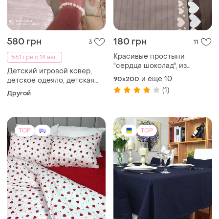
2690 грн
195 грн
2
223
Набір постільної білизни
Красивая нарядная
скатерть на стол,
200x220
сапфирового (темно-
и еще
10
100x140
синего) цвета
(7)
TOP
TOP