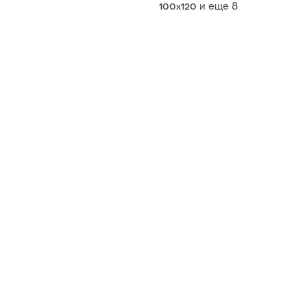
качества, из плотной бязи,
и еще
8
100x120
все размеры. пошив.