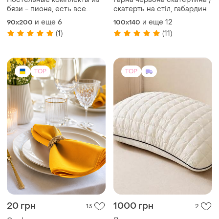
бязи - пиона, есть все
скатерть на стіл, габардин
размеры, быстрая отправка
и еще
6
и еще
12
90х200
100x140
(1)
(11)
TOP
TOP
20 грн
1000 грн
13
2