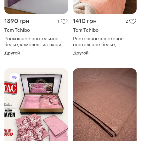
1390 грн
1410 грн
1
2
Tcm Tchibo
Tcm Tchibo
Роскошное постельное
Роскошное хлопковое
белье, комплект из ткани
постельное белье,
seersucker от tcm tchibo
комплект из муслина от
Другой
Другой
чибо, нимесовая
tcm tchibo чибо, нимешка