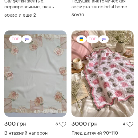
Салфетки желтые,
Подушка анатомическая
сервировочные, ткань
зефирка тм colorful home
габардин
микросатин
и еще
2
50x70
30х30
TOP
TOP
300 грн
3000 грн
8
4
Вінтажний наперон
Плед дитячий 90*110