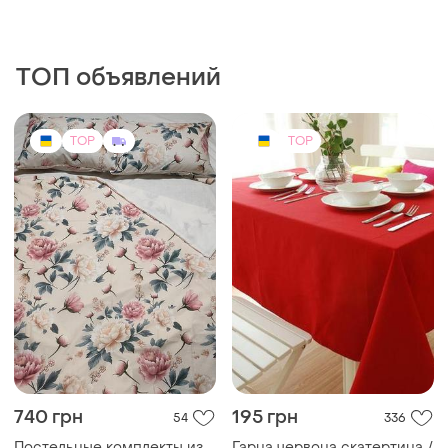
ТОП объявлений
TOP
TOP
740 грн
195 грн
54
336
Постельные комплекты из
Гарна червона скатертина /