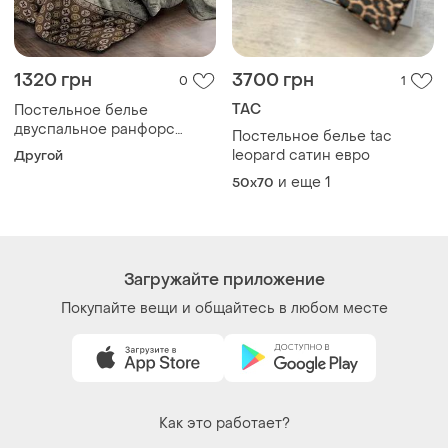
1320 грн
3700 грн
0
1
TAC
Постельное белье
двуспальное ранфорс
Постельное белье tac
210х175 см "louis vuitton"
leopard сатин евро
Другой
и еще
1
50x70
Загружайте приложение
Покупайте вещи и общайтесь в любом месте
Как это работает?