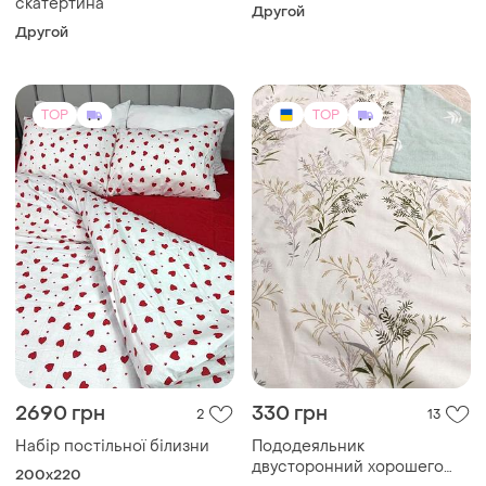
скатертина
Другой
Другой
TOP
TOP
2690 грн
330 грн
2
13
Набір постільної білизни
Пододеяльник
двусторонний хорошего
200x220