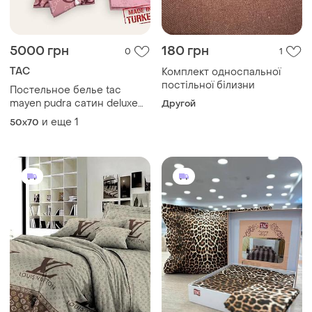
5000 грн
180 грн
0
1
TAC
Комплект односпальної
постільної білизни
Постельное белье tac
mayen pudra сатин deluxe
Другой
евро
и еще
1
50x70