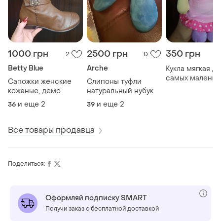
1000 грн
2500 грн
350 грн
2
0
Betty Blue
Arche
Кукла мягкая дл
самых маленьк
Сапожки женские
Слипоны туфли
оригинал
кожаные, демо
натуральный нубук
и еще
2
и еще
2
36
39
Все товары продавца
Поделиться:
Оформляй подписку SMART
Получи заказ с бесплатной доставкой