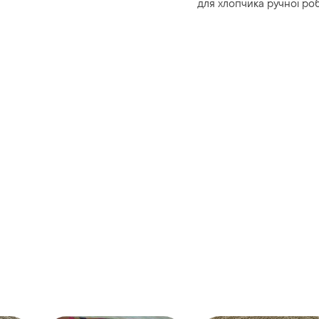
для хлопчика ручної ро
so lovely