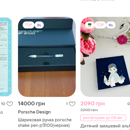
TOP
TOP
14000 грн
2090 грн
10
1
0
2200 грн
Porsche Design
/о
распродажа до 08 авг.
Шариковая ручка porsche
shake pen p'3100(черная).
Дитячий замшевий аль