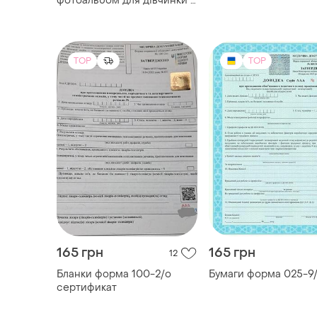
фотоальбом для дівчинки з
тисненням ручної роботи
TOP
TOP
165 грн
165 грн
12
Бланки форма 100-2/о
Бумаги форма 025-9
сертификат