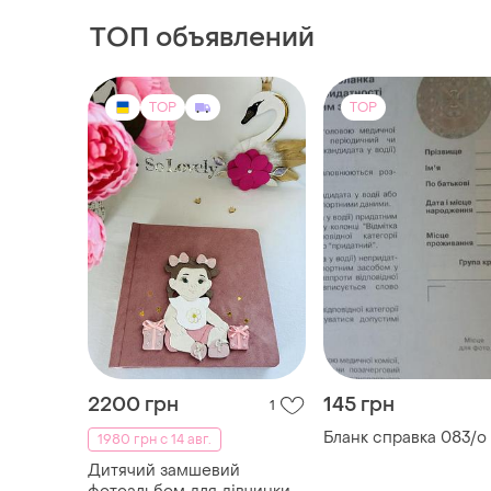
ТОП объявлений
TOP
TOP
2200 грн
145 грн
1
Бланк справка 083/о
1980 грн с 14 авг.
Дитячий замшевий