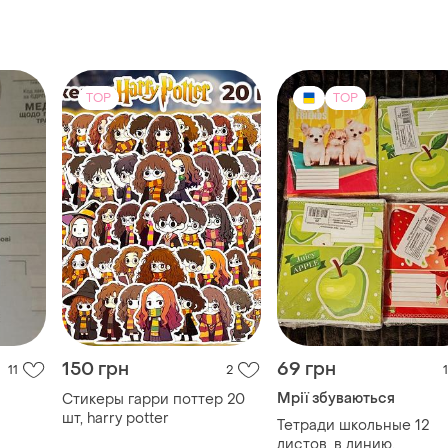
TOP
TOP
150 грн
69 грн
11
2
1
Мрії збуваються
Стикеры гарри поттер 20
шт, harry potter
Тетради школьные 12
листов, в линию.