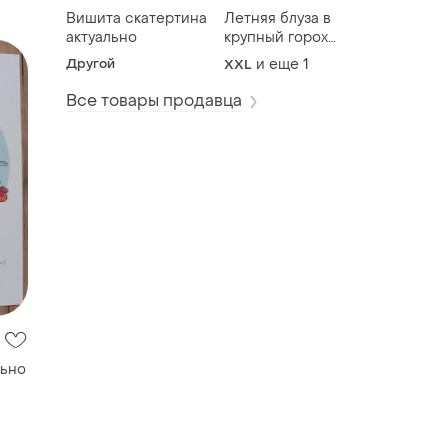
Вишита скатертина
Летняя блуза в
актуально
крупный горох
актуально
Другой
и еще
1
XXL
Все товары продавца
льно