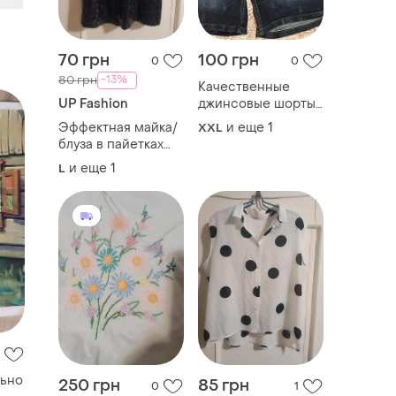
70 грн
100 грн
0
0
-13%
80 грн
Качественные
UP Fashion
джинсовые шорты
актуально
Эффектная майка/
и еще
1
XXL
блуза в пайетках
актуально
и еще
1
L
льно
250 грн
85 грн
0
1