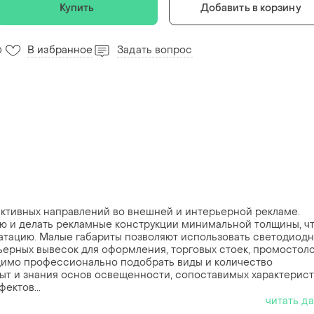
Купить
Добавить в корзину
В избранное
Задать вопрос
0
ктивных направлений во внешней и интерьерной рекламе.
ю и делать рекламные конструкции минимальной толщины, ч
уатацию. Малые габариты позволяют использовать светодиод
ерных вывесок для оформления, торговых стоек, промостоло
имо профессионально подобрать виды и количество
ыт и знания основ освещенности, сопоставимых характерист
ектов...
читать д