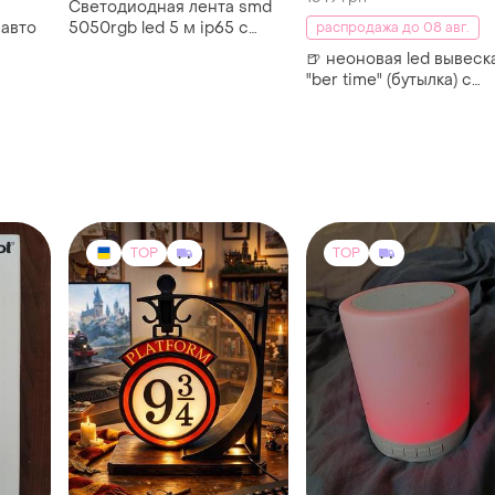
Светодиодная лента smd
 авто
5050rgb led 5 м ip65 с
распродажа до 08 авг.
пультом и блоком питания
🍺 неоновая led вывеск
220v, 5м, лента
"ber time" (бутылка) с
светодиодная 5050
регулятором яркости
TOP
TOP