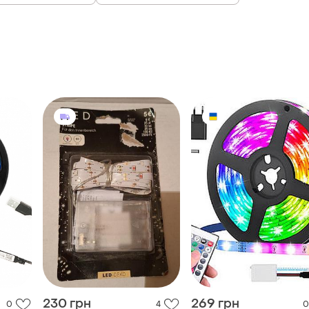
230 грн
269 грн
0
4
0