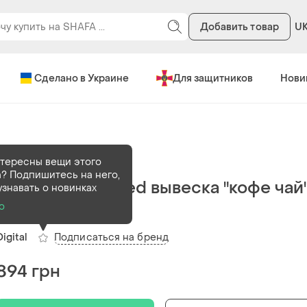
Добавить товар
U
Сделано в Украине
Для защитников
Нови
В наличии
98 шт
тересны вещи этого
? Подпишитесь на него,
Светодиодная led вывеска "кофе чай
узнавать о новинках
48х25см
о
Подписаться на бренд
Digital
894 грн