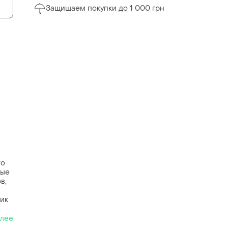
Защищаем покупки до 1 000 грн
то
ные
в,
ик
алее