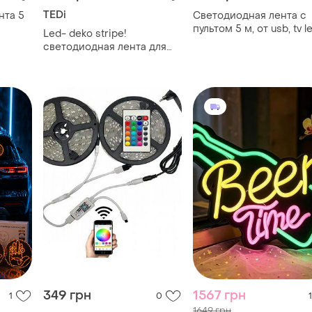
TEDi
нта 5
Светодиодная лента с
пультом 5 м, от usb, tv l
Led- deko stripe!
strip cb-5050 /
светодиодная лента для
силиконовая
декоративного освещения!
самоклеящаяся led лен
для тв
349 грн
1567 грн
1
0
1
1649 грн