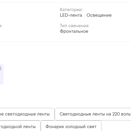
Категории:
LED-лента
Освещение
й
е
Тип свечения
Фронтальное
ые светодиодные ленты
Светодиодные ленты на 220 воль
тодиодной ленты
Фонарик холодный свет