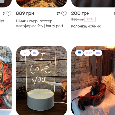
889 грн
200 грн
3
37
1
-43%
350 грн
ipt
Нічник гаррі поттер
платформа 9¾ | harry potter
Колонка/ночник
лампа usb hogwarts
TOP
TOP