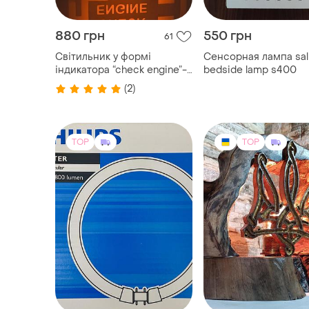
880 грн
550 грн
61
Світильник у формі
Сенсорная лампа sal
індикатора “check engine”-
bedside lamp s400
яскравий і впізнаваний
(2)
символ. для гаража,
майстерні, офісу, цікавий
елемент інтерʼєру
TOP
TOP