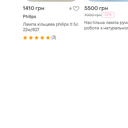
1410 грн
5500 грн
6
-22%
7000 грн
Philips
Настільна лампа руч
Лампа кільцева philips tl 5c
роботи з натурально
22w/827
дерева
(3)