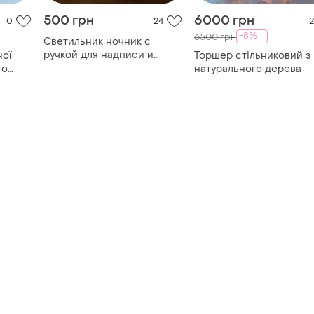
500 грн
6000 грн
0
24
2
-8%
6500 грн
Светильник ночник с
ручкой для надписи и
ної
Торшер стільниковий з
подсветкой, планер,
го
натурального дерева
подарок