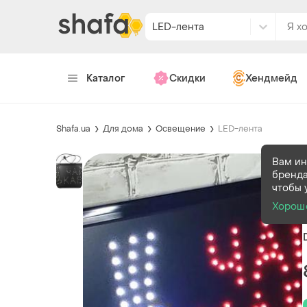
LED-лента
Каталог
Скидки
Хендмейд
Shafa.ua
Для дома
Освещение
LED-лента
Вам ин
бренда
чтобы 
Хорош