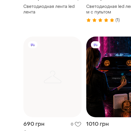
Светодиодная лента led
Светодиодная led ле
лента
м с пультом
(1)
690 грн
1010 грн
0