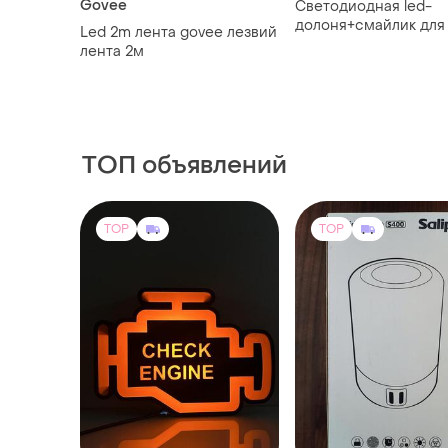
Govee
Светодиодная led-
долоня+смайлик для
Led 2m лента govee лезвий
лента 2м
ТОП объявлений
TOP
TOP