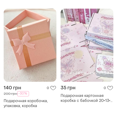
коробка с бабочкой 20×13×3
Подарочная коробочка,
см, коробка для подарков,
упаковка, коробка
упаковочная коробка
Загружайте приложение
Покупайте вещи и общайтесь в любом месте
Как это работает?
Украина, 02121, Киев, Харьковское шоссе, дом 201-
203, буква 4Г
Политика конфиденциальности
Договор-оферта
Контакты