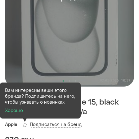
Продан
Вам интересны вещи этого
бренда? Подпишитесь на него,
Коробка apple iphone 15, black
чтобы узнавать о новинках
128gb, a2846 mtlv3ll/a
Хорошо
Подписаться на бренд
Apple