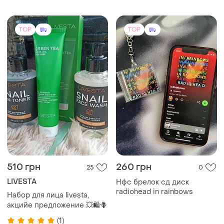
radiohead in rainbows
Набор для лица livesta,
акцийе предложение 💥🛍️🪻
(1)
TOP
TOP
400 грн
750 грн
5
1
Подарунок, зефірний букет
Квіти ручної роботи на