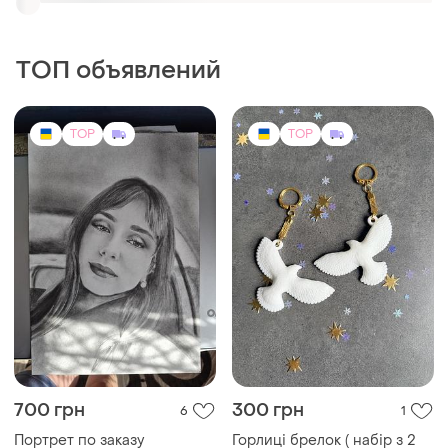
700 грн
300 грн
6
1
Портрет по заказу
Горлиці брелок ( набір з 2
карандашом
шт) з фільму «один вдома»
TOP
TOP
1500 грн
299 грн
0
6