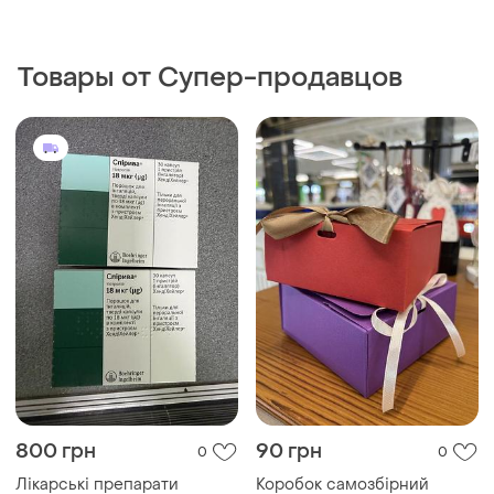
800 грн
90 грн
0
0
Лікарські препарати
Коробок самозбірний
щільний картон
200 грн
200 грн
0
0