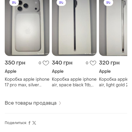
350 грн
340 грн
320 грн
0
0
Apple
Apple
Apple
Коробка apple iphone
Коробка apple iphone
Коробка apple 
17 pro max, silver
air, space black 1tb,
air, light gold 2
256gb, a3526
a3516 mg2g4j/a
a3516 mg294j/a
mfym4af/a
Все товары продавца
Поделиться: