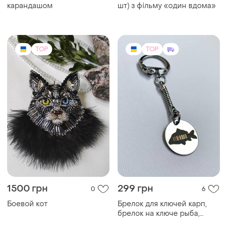
Боевой кот
Брелок для ключей карп,
брелок на ключе рыба,
брелок рыболова, брелок
карп
TOP
TOP
510 грн
260 грн
25
0
LIVESTA
Нфс брелок сд диск