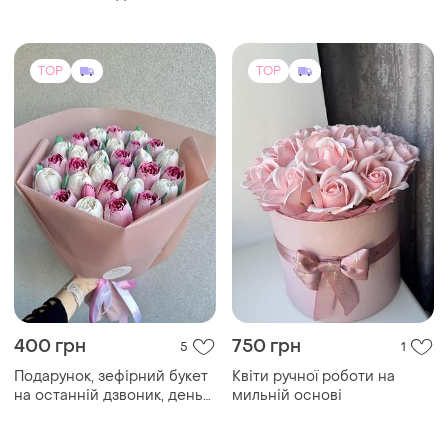
на останній дзвоник, день
мильній основі
матері, свято, річницю,
день народження,
хрестини, останній
дзвоник, без приводу,
солодощі