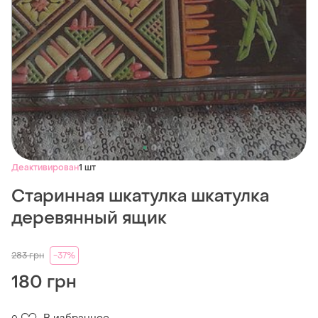
Деактивирован
1 шт
Старинная шкатулка шкатулка
деревянный ящик
283
грн
-37%
180 грн