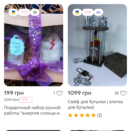
TOP
TOP
199 грн
1099 грн
1
32
-5%
209 грн
Сейф для бутылки ( клетка
для бутылки)
Подарочный набор ручной
работы "энергия солнца и
(2)
спокойствия/нandmade