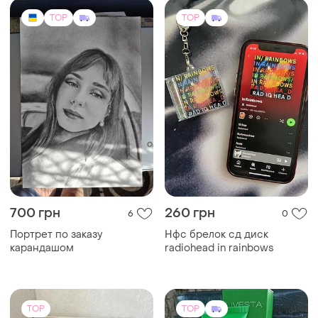
TOP
TOP
700 грн
260 грн
6
0
Портрет по заказу
Нфс брелок сд диск
карандашом
radiohead in rainbows
TOP
TOP