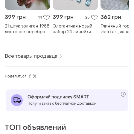
399 грн
399 грн
362 грн
14
25
21 штук золиген 1958
Элегантная новый
Глиняный горш
листовое серебро
набор 24 линейки
vietri art, запас
800 покрытия. 19 см
perla набор
италия. без
нож, 18 см вилка.
стальных столовых
крышечки
цена за 1
приборов с ручкой
под синим
Все товары продавца
перламутром. цена
за 1
Поделиться:
Оформляй подписку SMART
Получи заказ с бесплатной доставкой
ТОП объявлений