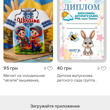
95 грн
40 грн
0
0
Магнит на холодильник
Диплом выпускника
"ukraine" вышиванка
детского сада группа
керамический 6×6,5 см –
зайчик
сувенир с украинскими
детьми в национальных
костюмах
Загружайте приложение