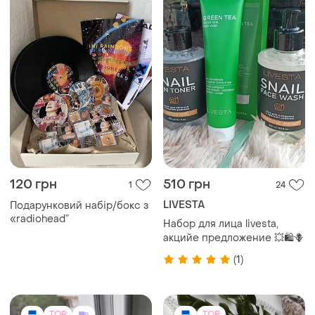
120 грн
510 грн
1
24
LIVESTA
Подарунковий набір/бокс з
«radiohead”
Набор для лица livesta,
акцийе предложение 💥🛍️🪻
(1)
TOP
TOP