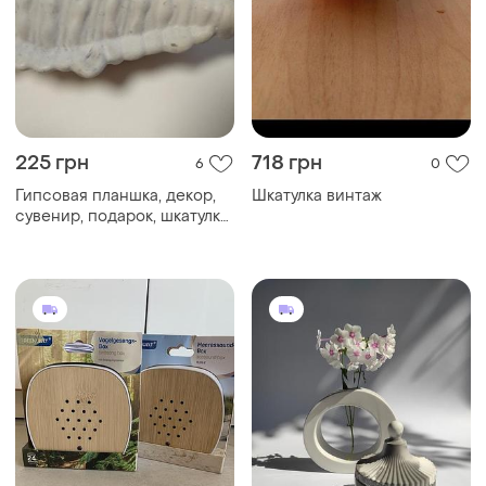
225 грн
718 грн
6
0
Гипсовая планшка, декор,
Шкатулка винтаж
сувенир, подарок, шкатулка
горшок для цветов, кашпо
для суккулентов