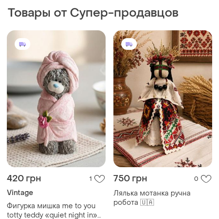
Товары от Супер-продавцов
420 грн
750 грн
1
0
Vintage
Лялька мотанка ручна
робота 🇺🇦
Фигурка мишка me to you
totty teddy «quiet night in»