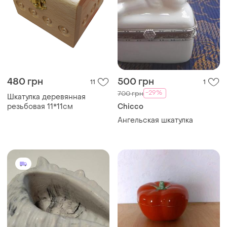
480 грн
500 грн
11
1
-29%
700 грн
Шкатулка деревянная
резьбовая 11*11см
Chicco
Ангельская шкатулка