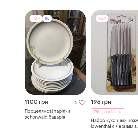
1100 грн
195 грн
5
Порцелянові тарілки
176 грн с 14 авг.
schonwald баварія
Набор кухонных нож
lowenthal с черными
пластиковыми ручка
лезвиями из нержа
стали.