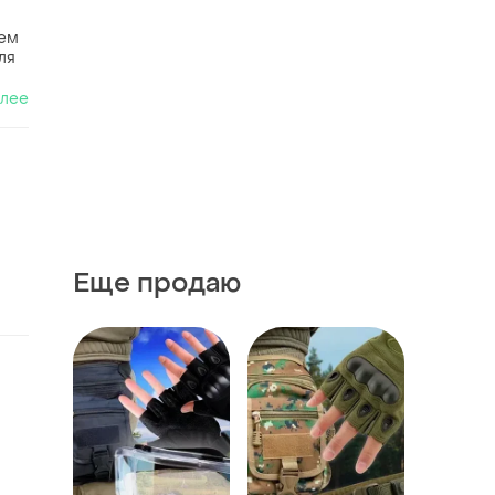
ъем
ля
алее
Еще продаю