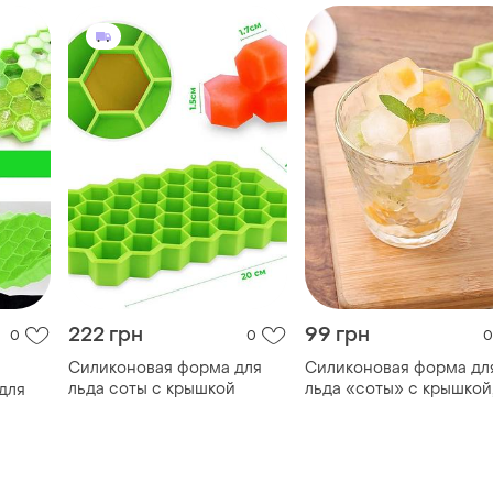
222 грн
99 грн
0
0
0
Силиконовая форма для
Силиконовая форма дл
льда соты с крышкой
льда «соты» с крышкой
для
зелёная
TOP
TOP