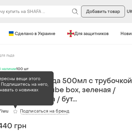
Добавить товар
U
Сделано в Украине
Для защитников
Нови
ля льда
В наличии
100 шт
ересны вещи этого
Бутылка для льда 500мл с трубочкой
 Подпишитесь на него,
крышкой, ice cube box, зеленая /
навать о новинках
форма для льда / бут...
Подписаться на бренд
Yiwu
440 грн