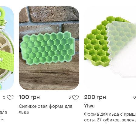
100 грн
200 грн
0
3
0
Yiwu
Силиконовая форма для
льда
для
Форма для льда с крыш
и
соты, 37 кубиков, зелен
силиконовый лоток для
льда / контейнер для
кубиков льда