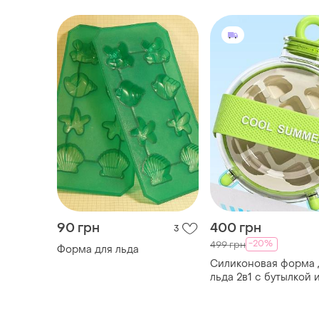
90 грн
400 грн
3
-20%
499 грн
Форма для льда
Силиконовая форма 
льда 2в1 с бутылкой 
трубочкой ice cup
(зеленая)