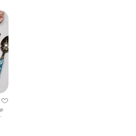
ор
ена