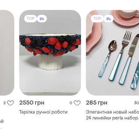
2550 грн
285 грн
2
0
30
Тарілка ручної роботи
Элегантная новый наб
24 линейки perla набор
ей
стальных столовых
приборов с ручкой под
ми и
синим перламутром. ц
веющей
за 1