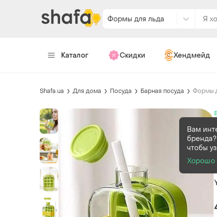
Формы для льда
Каталог
Скидки
Хендмейд
Shafa.ua
Для дома
Посуда
Барная посуда
Формы д
Вам инт
бренда?
чтобы уз
Хорошо