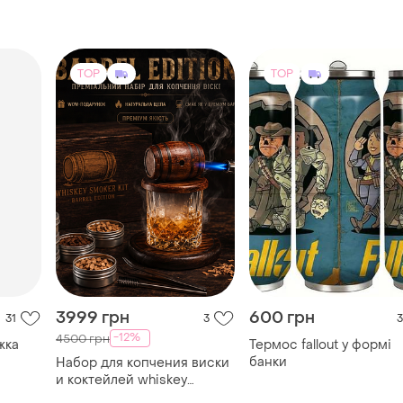
3999 грн
600 грн
31
3
3
-12%
4500 грн
жка
Термос fallout у формі
банки
Набор для копчения виски
и коктейлей whiskey
smoker kit «barrel edition»
TOP
TOP