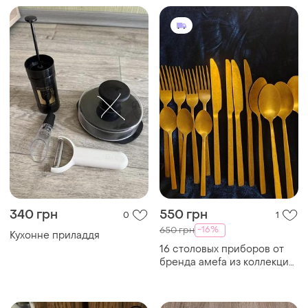
340 грн
550 грн
0
1
-16%
650 грн
Кухонне приладдя
16 столовых приборов от
бренда амеfa из коллекции
manilla итальялия