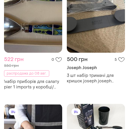
522 грн
500 грн
0
5
550 грн
Joseph Joseph
распродажа до 08 авг.
3 шт набір тримачі для
кришок joseph joseph
'набір приборів для салату
cupboard store 6.2x15.5x20
pier 1 imports у коробці/
см
набір для сервування (2 шт)'