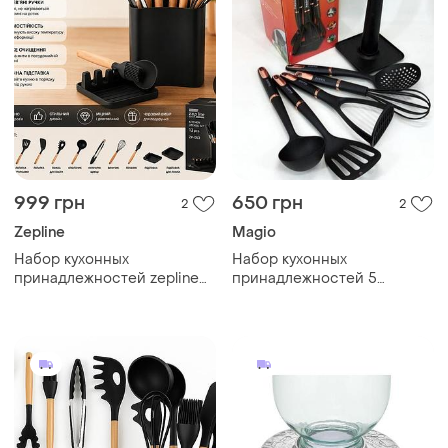
999 грн
650 грн
2
2
Zepline
Magio
Набор кухонных
Набор кухонных
принадлежностей zepline
принадлежностей 5
zp-053, 13 предметов с
предметов с подставкой
подставкой