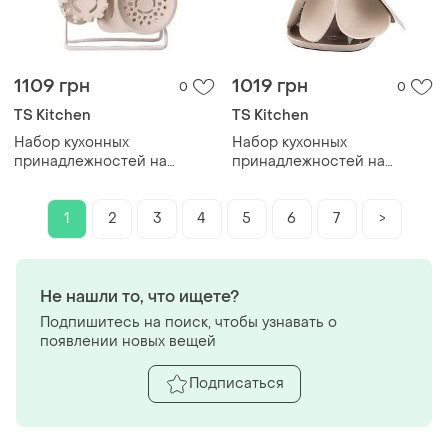
1109 грн
1019 грн
0
0
TS Kitchen
TS Kitchen
Набор кухонных
Набор кухонных
принадлежностей на
принадлежностей на
подставке 6 штук кухонные
подставке 6 шт серый
аксессуары бежевый с
hp27473b
черной ручкой yrur4
1
2
3
4
5
6
7
>
Не нашли то, что ищете?
Подпишитесь на поиск, чтобы узнавать о
появлении новых вещей
Подписаться