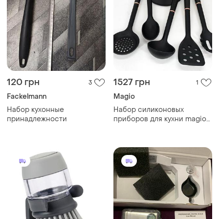
120 грн
1527 грн
3
1
Fackelmann
Magio
Набор кухонные
Набор силиконовых
принадлежности
приборов для кухни magio
mg-1140, набор поварешек,
набор kb-314 кухонных
приборов