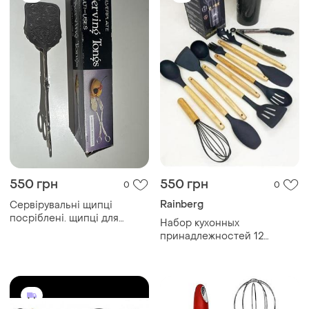
550 грн
550 грн
0
0
Rainberg
Сервірувальні щипці
посріблені. щипці для
Набор кухонных
торту, тістечка
принадлежностей 12
предметов с подставкой