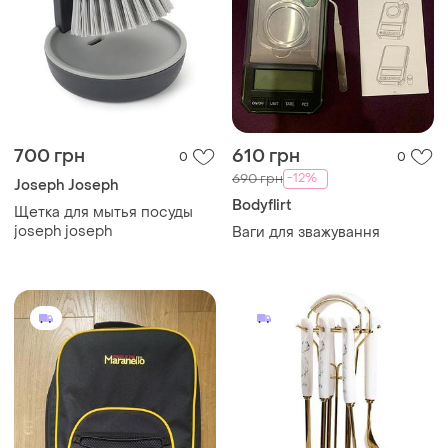
700 грн
610 грн
0
0
-12%
690 грн
Joseph Joseph
Bodyflirt
Щетка для мытья посуды
joseph joseph
Ваги для зважування