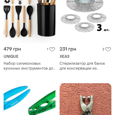
479 грн
231 грн
1
2
UNIQUE
ХЕАЗ
Набор силиконовых
Стерилизатор для банок
кухонных инструментов для
для консервации из
кулинарии, силиконовые
алюминия литой хеаз
кухонные принадлежности
(набор из 3 штук) | 87681
rv-76