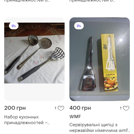
принадлежностей 6
принадлежностей 6
предметов из силикона
предметов с подставкой
200 грн
400 грн
1
1
WMF
Набор кухонных
принадлежностей –
Сервірувальні щипці з
половник, шумовка и
нержавійки німеччина wmf.