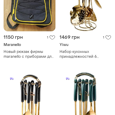
1150 грн
1469 грн
1
1
Maranello
Yiwu
Новый рюкзак фирмы
Набор кухонных
maranello с приборами для
принадлежностей 6
пикника
предметов на подставке
столовые приборы из
нержавейки золото с
белым hp-20-7