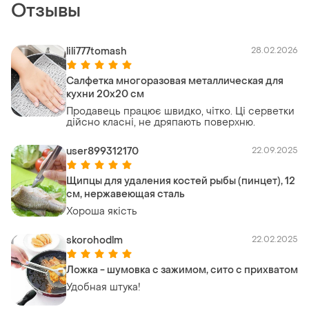
Отзывы
lili777tomash
28.02.2026
Салфетка многоразовая металлическая для
кухни 20х20 см
Продавець працює швидко, чітко. Ці серветки
дійсно класні, не дряпають поверхню.
user899312170
22.09.2025
Щипцы для удаления костей рыбы (пинцет), 12
см, нержавеющая сталь
Хороша якість
skorohodlm
22.02.2025
Ложка - шумовка с зажимом, сито с прихватом
Удобная штука!