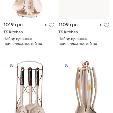
1019 грн
1109 грн
0
0
TS Kitchen
TS Kitchen
Набор кухонных
Набор кухонных
принадлежностей на
принадлежностей на
подставке 6 шт бежевый
подставке 6 штук кухонные
hp27473k
аксессуары черный под
мрамор yrur5