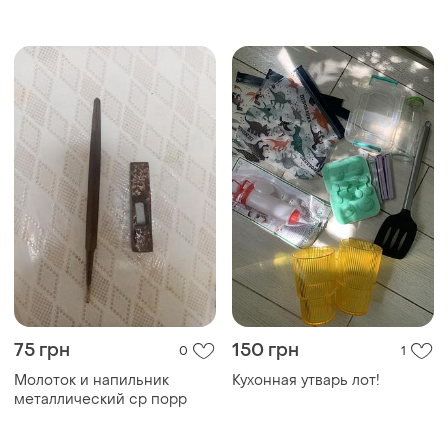
толстовка
нові
75 грн
150 грн
0
1
Молоток и напильник
Кухонная утварь лот!
металлический ср порр