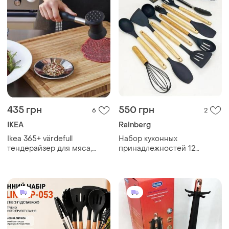
435 грн
550 грн
6
2
IKEA
Rainberg
Ikea 365+ värdefull
Набор кухонных
тендерайзер для мяса,
принадлежностей 12
черный 701.527.40
предметов с подставкой