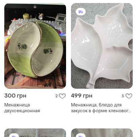
300 грн
499 грн
2
5
Менажница
Менажница, блюдо для
двухсекционная
закусок в форме кленового
листа