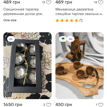
489 грн
489 грн
13
14
Секционная тарелка
Менажниця дерев'яна
деревянная доска для
секційна тарілка овальна на
подачи блюд 33 см,
3 секції для подавання
One size
(1)
менажница (б59)
страв
1650 грн
450 грн
2
1