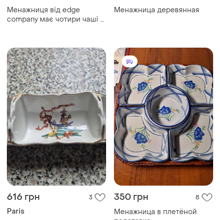
Менажниця від edge
Менажница деревянная
company має чотири чаші з
нержавіючої сталі, з'єднані
золотистими гілками.
616 грн
350 грн
3
8
Paris
Менажница в плетёной