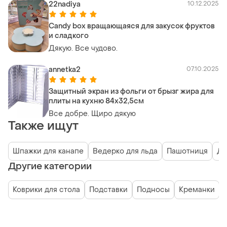
22nadiya
10.12.2025
Candy box вращающаяся для закусок фруктов
и сладкого
Дякую. Все чудово.
annetka2
07.10.2025
Защитный экран из фольги от брызг жира для
плиты на кухню 84х32,5см
Все добре. Щиро дякую
Также ищут
Шпажки для канапе
Ведерко для льда
Пашотниця
Де
Другие категории
Коврики для стола
Подставки
Подносы
Креманки