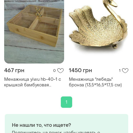
467 грн
1450 грн
0
1
Менажница yiwu hb-40-1 с
Менажница "лебедь"
крышкой бамбуковая
бронза (13,5*16,5*17,5 см)
25х25х11 см бежевый
1
Не нашли то, что ищете?
Подпишитесь на поиск, чтобы узнавать о