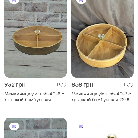
932 грн
858 грн
1
1
Менажница yiwu hb-40-8 с
Менажница yiwu hb-40-3 с
крышкой бамбуковая
крышкой бамбуковая 25х8
овальная бежевый
см бежевый