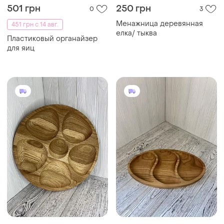
501 грн
250 грн
0
3
Менажница деревянная
451 грн с 14 авг.
елка/ тыква
Пластиковый органайзер
для яиц