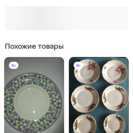
350 грн
500 грн
9
5
-13%
-4%
400 грн
520 грн
Фарфоровая тарелка
Вінтажні порцелянові
розенталь нитевичка
тарілки bohemia
czechoslovakia / ms china
(1)
japan