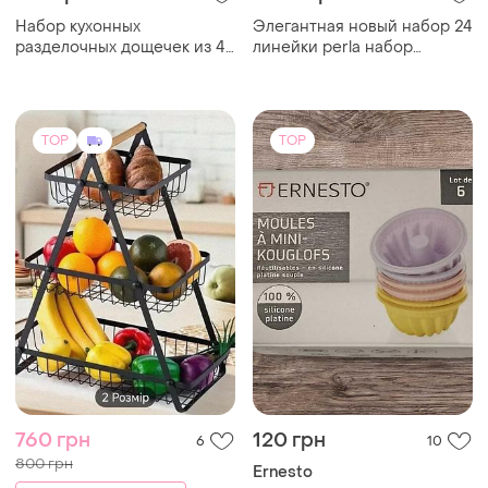
760 грн
120 грн
6
10
800 грн
Ernesto
распродажа до 08 авг.
Набор силиконовых форм
для выпечки кексов
Фруктовница
ernesto.
металлическая
TOP
TOP