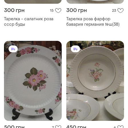
500 грн
450 грн
7
6
Антикварная тарелка -
Тарелки глубокие 5 шт
блюдо - 24 см фарфор
фарфор ссср коростень
бавария германия №919 ))
№т40(1)
ТОП объявлений
TOP
TOP