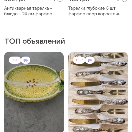
280 грн
11000 грн
8
20
Блюдце, тарелка для
Solingen винтаж набор 25
десерта, для фруктов
листовое серебро800. 840
грамм оригинал покрытия
лезвий 24 кт золотое
TOP
TOP