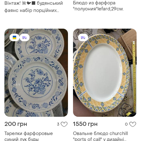
200 грн
1550 грн
3
0
Тарелки фарфоровые
Овальне блюдо churchill
синий лук буды
"ports of call" у дизайні
herat, створене джеффом
бенксом
Загружайте приложение
Покупайте вещи и общайтесь в любом месте
Как это работает?
Украина, 02121, Киев, Харьковское шоссе, дом 201-
203, буква 4Г
Политика конфиденциальности