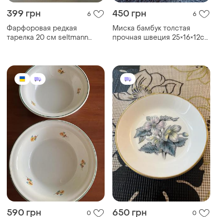
590 грн
650 грн
0
0
Будянський фаянсовий завод
Вінтажна тарілочка для
дрібниць (trinket dish) від
Тарілки 2 шт глибокі
бренду royal worcester із
радянські буди 50-ті роки 1
серії woodland,
сорт
виготовлена з
високоякісного кістяного
порцеляни