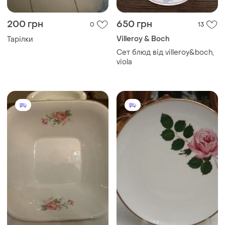
300 грн
300 грн
15
23
Тарелка - салатник роза
Тарелка роза фарфор
ссср буды
бавария германия №ш(38)