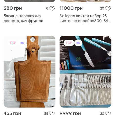
455 грн
9999 грн
58
20
Набор кухонных
Элегантная новый набор 24
разделочных дощечек из 4
линейки perla набор
штук с держателем
стальных столовых
приборов с ручкой под
синим перламутром. цена
за 1
TOP
TOP