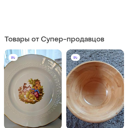
399 грн
450 грн
6
6
Фарфоровая редкая
Миска бамбук толстая
тарелка 20 см seltmann
прочная швеция 25×16×12см
weiden fragonard с золотой
где-то 2.5 л
отделкой bavaria "lovers"