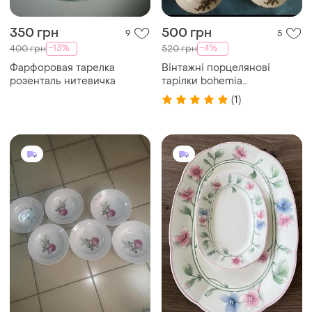
200 грн
650 грн
0
13
Villeroy & Boch
Тарілки
Сет блюд від villeroy&boch,
viola