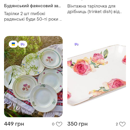
449 грн
350 грн
0
2
Блюдо из фарфора
Вінтаж! 🌺🐦‍⬛ будянський
"полуония"lefard,29см.
фаянс набір порційних
глибоких полумисків
тарілок для перших страв
фаянсові деколь буди
радянські великі