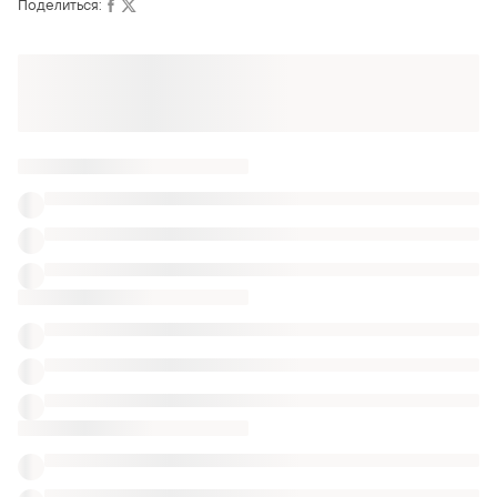
Поделиться:
Также ищут:
Чайные сервизы
Бокалы и фужеры
Средства для уборки
Старинные тарелки глубокие
Наборы винтажных тарелок
Тарелки для ресторана
Посуда ретро
Винтажные тарелки фарфоровые