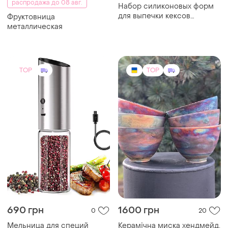
690 грн
1600 грн
0
20
Мельница для специй
Керамічна миска хендмейд,
электрический
випал в техніці раку
автоматический
гравитационный на
аккумуляторе