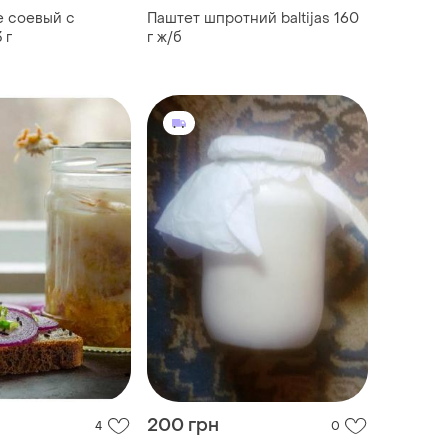
e соевый с
Паштет шпротний baltijas 160
 г
г ж/б
200 грн
4
0