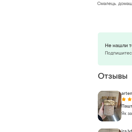
Смалець. домаш
Не нашли т
Подпишитесь
Отзывы
arte
Пашт
Як з
ira.l