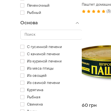
Паштет домашн
Печеночный
(3)
Рыбный
Основа
С гусинной печени
С качиной печени
Из куриной печени
Из мяса птицы
Из овощей
Из свиной печени
Курятина
Рыбная
Свинина
60 грн