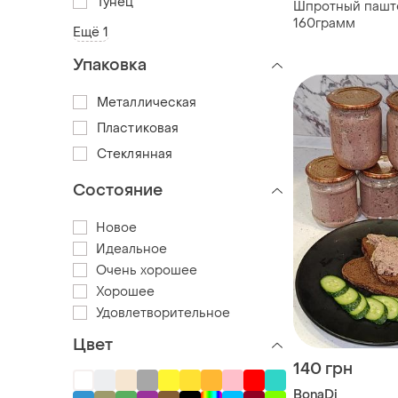
Тунец
Шпротный паште
160грамм
Ещё 1
Упаковка
Металлическая
Пластиковая
Стеклянная
Состояние
Новое
Идеальное
Очень хорошее
Хорошее
Удовлетворительное
Цвет
140 грн
BonaDi