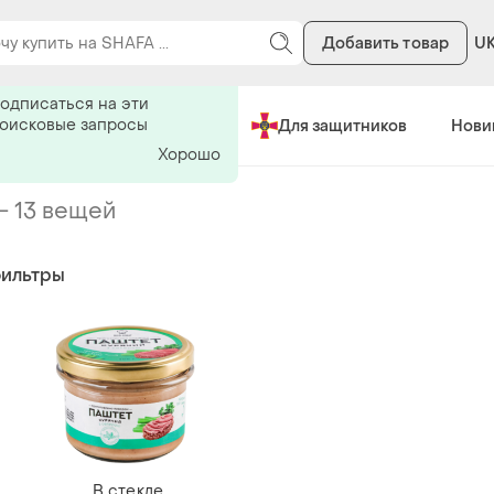
Добавить товар
U
ь на поиск
одписаться на эти
поисковые запросы
Сделано в Украине
Для защитников
Нови
Хорошо
-
13 вещей
фильтры
В стекле