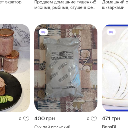
т экватор
Продаем домашние тушенки!!️
Домашний с
мясные, рыбные, сгущенное
шкварками
молоко (варене), паштет!!️при
заказе от 6 банок действует
скидка!!️
400 грн
471 грн
0
0
BonaDi
Сух пай польский