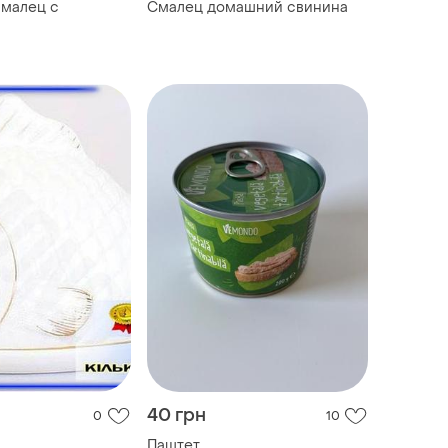
малец с
Смалец домашний свинина
40 грн
0
10
Паштет