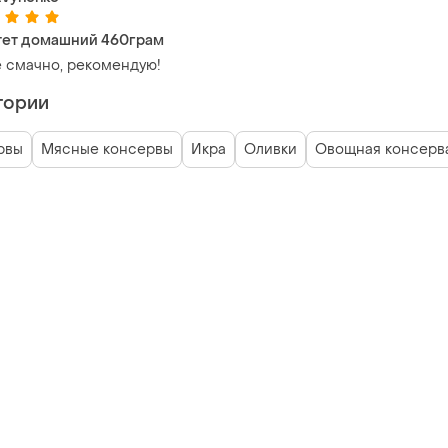
ет домашний 460грам
 смачно, рекомендую!
гории
рвы
Мясные консервы
Икра
Оливки
Овощная консерв