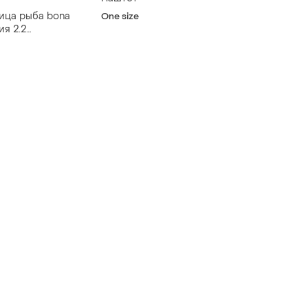
ица рыба bona
One size
я 2.2
 с крышкой для
штетов и масла
spe|lz