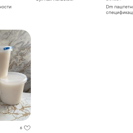
ности
Dm паштетн
спецификаци
фарфоровая
хранения па
сервировоч 
6