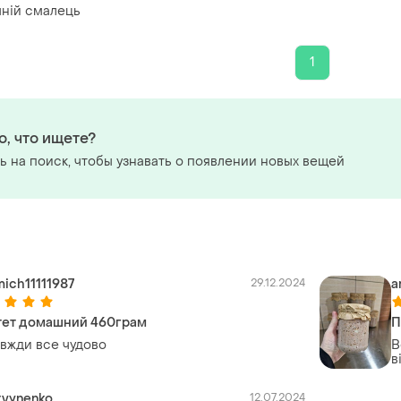
ній смалець
1
о, что ищете?
 на поиск, чтобы узнавать о появлении новых вещей
mich11111987
29.12.2024
a
ет домашний 460грам
П
авжди все чудово
В
в
ytvynenko
12.07.2024