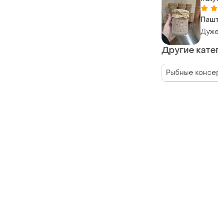
Пашт
Дуже
Другие кате
Рыбные консе