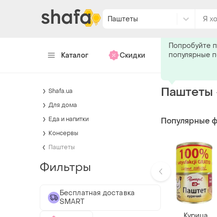
Паштеты
Подпишитес
Попробуйте п
популярные 
Каталог
Скидки
Хендмейд
Паштеты
Shafa.ua
Для дома
Еда и напитки
Популярные 
Консервы
Паштеты
Фильтры
Бесплатная доставка
SMART
Курица