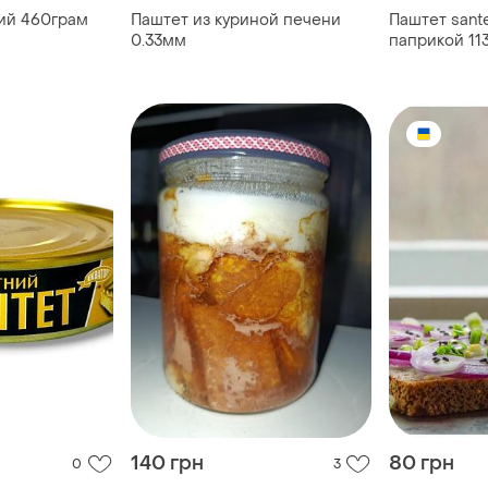
ий 460грам
Паштет из куриной печени
Паштет sant
0.33мм
паприкой 113
140 грн
80 грн
0
3