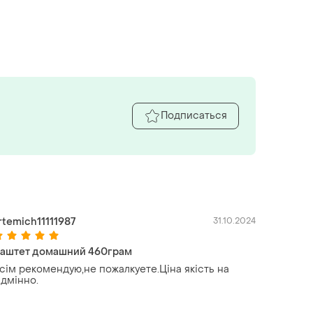
Подписаться
rtemich11111987
31.10.2024
аштет домашний 460грам
сім рекомендую,не пожалкуете.Ціна якість на
ідмінно.