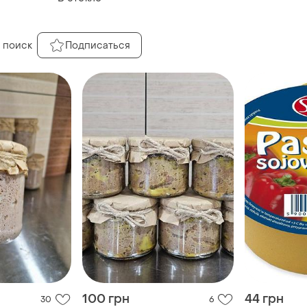
 поиск
Подписаться
100 грн
44 грн
30
6