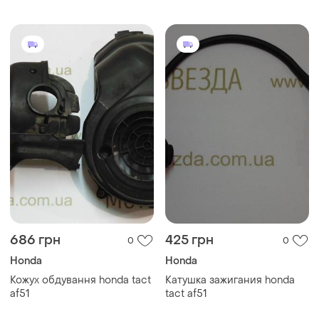
686 грн
425 грн
0
0
Honda
Honda
Кожух обдування honda tact
Катушка зажигания honda
af51
tact af51