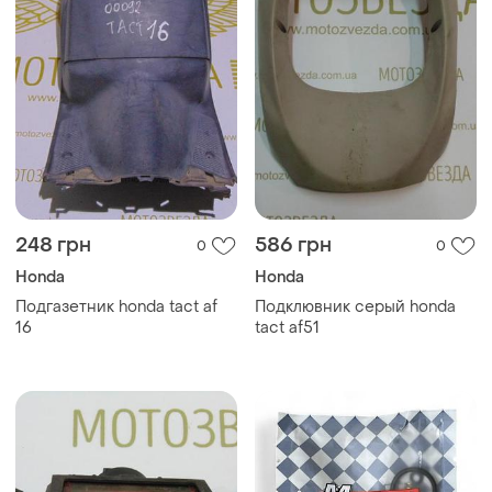
248 грн
586 грн
0
0
Honda
Honda
Подгазетник honda tact af
Подклювник серый honda
16
tact af51