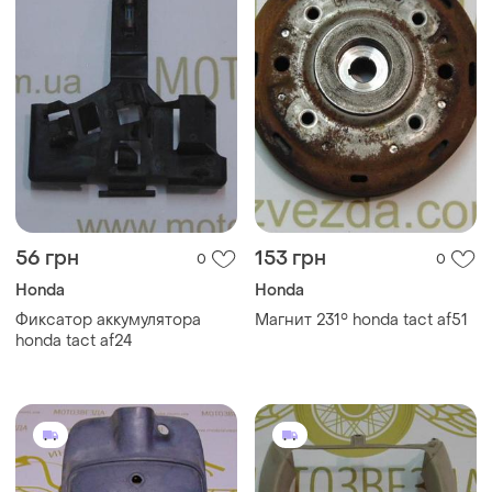
56 грн
153 грн
0
0
Honda
Honda
Фиксатор аккумулятора
Магнит 231° honda tact af51
honda tact af24