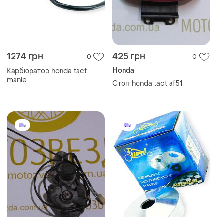
1274 грн
425 грн
0
0
Honda
Карбюратор honda tact
manle
Стоп honda tact af51