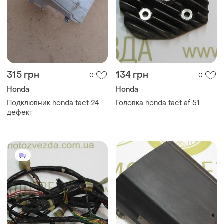
315 грн
134 грн
0
0
Honda
Honda
Подклювник honda tact 24
Головка honda tact af 51
дефект