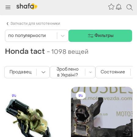
Запчасти для мототехники
по популярности
Фильтры
Honda tact
-
1098 вещей
Зроблено
Продавец
Состояние
в Україні?