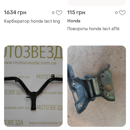
1634 грн
115 грн
0
0
Honda
Карбюратор honda tact kng
Повороты honda tact af16