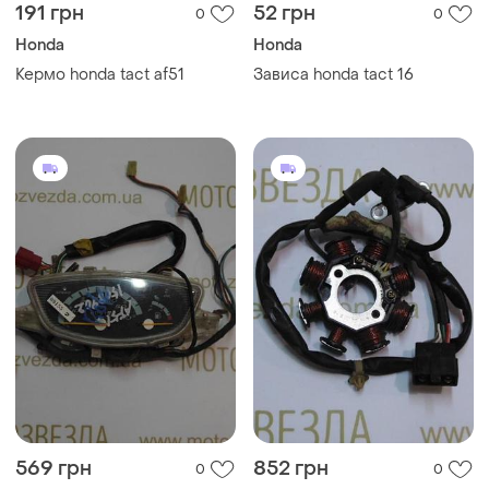
191 грн
52 грн
0
0
Honda
Honda
Кермо honda tact af51
Зависа honda tact 16
569 грн
852 грн
0
0