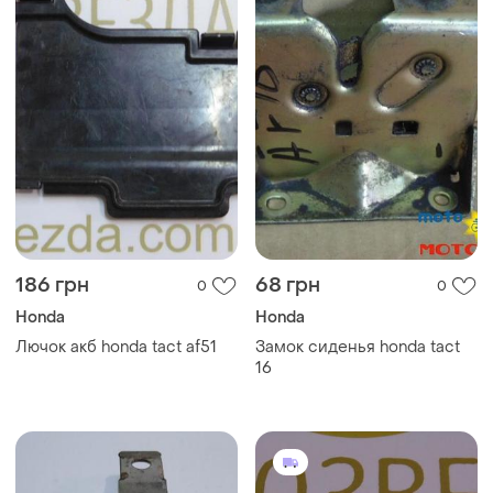
186 грн
68 грн
0
0
Honda
Honda
Лючок акб honda tact af51
Замок сиденья honda tact
16