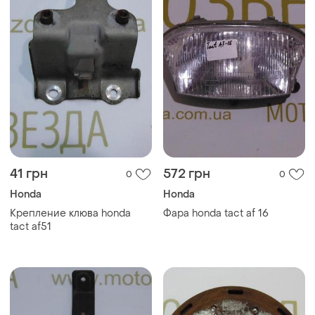
41 грн
572 грн
0
0
Honda
Honda
Крепление клюва honda
Фара honda tact af 16
tact af51