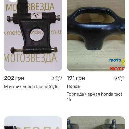
202 грн
191 грн
0
0
Honda
Маятник honda tact af51/fit
Торпеда черная honda tact
16