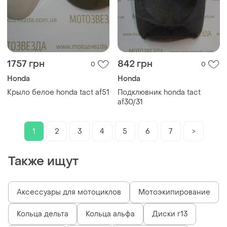
1757 грн
842 грн
0
0
Honda
Honda
Крыло белое honda tact af51
Подклювник honda tact
af30/31
1
2
3
4
5
6
7
>
Также ищут
Аксессуары для мотоциклов
Мотоэкипирование
Кольца дельта
Кольца альфа
Диски r13