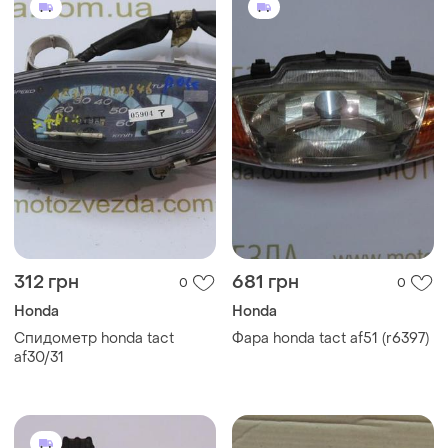
312 грн
681 грн
0
0
Honda
Honda
Спидометр honda tact
Фара honda tact af51 (r6397)
af30/31