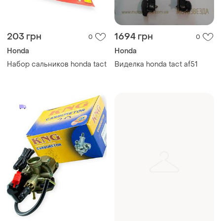
203 грн
1694 грн
0
0
Honda
Honda
Набор сальников honda tact
Виделка honda tact af51