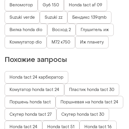
Веломотор
Gy6 150
Honda tact af 09
Suzuki verde
Suzuki zz
Бендикс 139qmb
Вилка honda dio
Восход 2
Глушитель иж
Коммутатор dio
М72 к750
Иж планету
Похожие запросы
Honda tact 24 карбюратор
Комутатор honda tact 24
Пластик honda tact 30
Поршень honda tact
Поршневая на honda tact 24
Скутер honda tact 27
Скутер honda tact 30
Honda tact 24
Honda tact 51
Honda tact 16