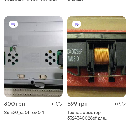
телевізора
300 грн
599 грн
0
0
Ssi320_ua01 rev:0.4
Трансформатор
3324340028ef для
інверторів lcd телевізорів
samsung