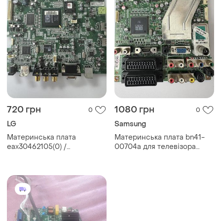
720 грн
1080 грн
0
0
LG
Samsung
Материнська плата
Материнська плата bn41-
eax30462105(0) /
00704a для телевізора
ebu31485801 для монітора
samsung le26r32b (б/у,
lg lm62d l245wp-bn (б/у,
оригінал)
оригінал)