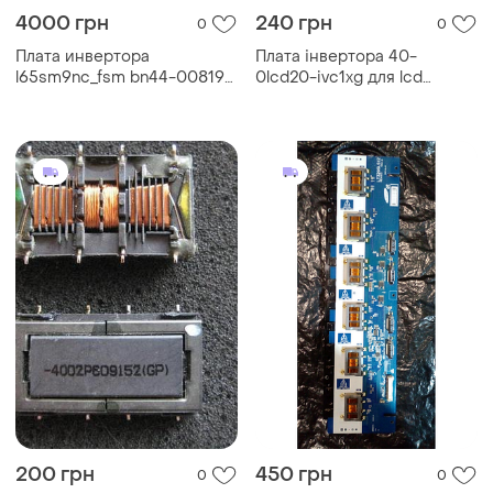
4000 грн
240 грн
0
0
Плата инвертора
Плата інвертора 40-
l65sm9nc_fsm bn44-00819a
0lcd20-ivc1xg для lcd
ppslf321p07b для lcd
thomson 19" 20"
samsung 65"
200 грн
450 грн
0
0