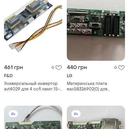
461 грн
440 грн
0
0
F&D
LG
Универсальный инвертор
Материнська плата
avt4029 для 4 ccfl ламп 15-
eax58326902(0) для
22 дюйма 10-29 в размеры
телевізора lg 42lh7000
платы 133х40 мм вес 50 г
(шасі ld91d) (б/у, оригінал)
dm-11