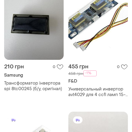
210 грн
455 грн
0
0
-1%
458 грн
Samsung
F&D
Трансформатор інвертора
spi 8tc00245 (б/у, оригінал)
Универсальный инвертор
avt4029 для 4 ccfl ламп 15-
22 дюйма 10-29 в размеры
платы 133х40 мм вес 50 г
ve-33