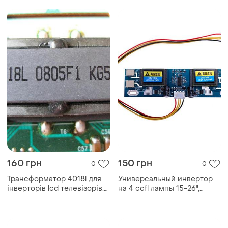
160 грн
150 грн
0
0
Трансформатор 4018l для
Универсальный инвертор
інверторів lcd телевізорів.
на 4 ccfl лампы 15-26",
оригінал.
avt4028