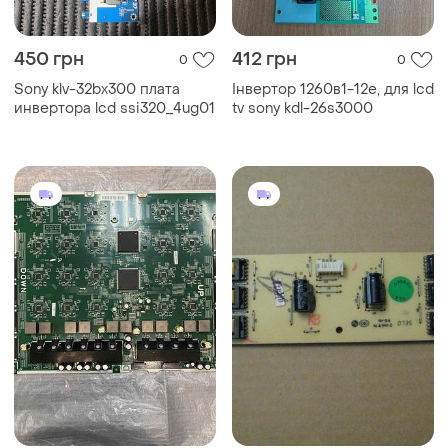
450 грн
412 грн
0
0
Sony klv-32bx300 плата
Інвертор 1260в1-12e, для lcd
инвертора lcd ssi320_4ug01
tv sony kdl-26s3000