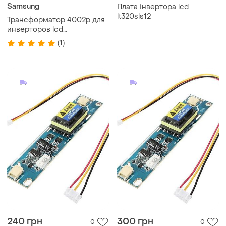
Samsung
Плата інвертора lcd
lt320sls12
Трансформатор 4002p для
инверторов lcd
телевизоров samsung
(1)
240 грн
300 грн
0
0