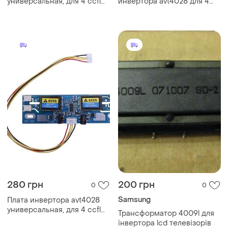
универсальная, для 4 ccfl
инвертора avt4028 для 4
ламп 15-26", ремонт lcd
ccfl ламп 15-26 дюймов,
мониторов
ремонт lcd мониторов
280 грн
200 грн
0
0
Samsung
Плата инвертора avt4028
универсальная, для 4 ccfl
Трансформатор 4009l для
ламп 15-26", ремонт lcd
інвертора lcd телевізорів