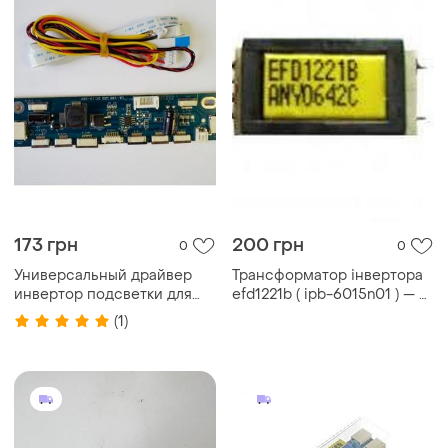
173 грн
200 грн
0
0
Универсальный драйвер
Трансформатор інвертора
инвертор подсветки для
efd1221b ( ipb-6015n01 ) — б/
led матриц
у, робочий
(1)