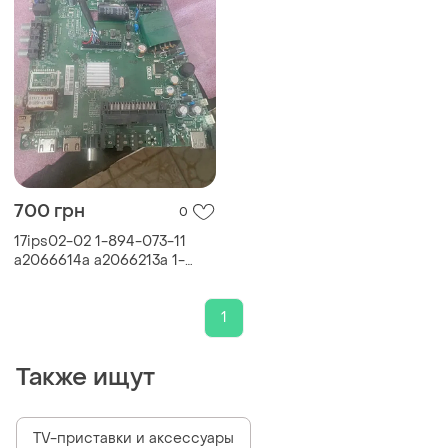
700 грн
0
17ips02-02 1-894-073-11
a2066614a a2066213a 1-
894-792-21 1-894-336-12
1
Также ищут
TV-приставки и аксессуары