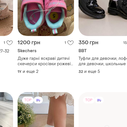
1200 грн
350 грн
1
1
15
Skechers
ВВТ
7-32
Дуже гарні яскраві дитячі
Туфли для девочки, ло
скечерси кросівки рожеві
для девочки, школьные
для дівчаток розмір 5 із
37 г.
и еще
2
и еще
5
1Y
32
сша
TOP
TOP