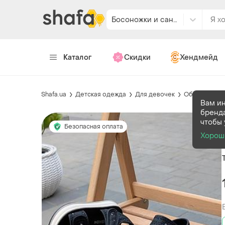
Босоножки и сандали
Каталог
Скидки
Хендмейд
Shafa.ua
Детская одежда
Для девочек
Обувь
Босо
Вам и
бренда
чтобы 
Безопасная оплата
Хорош