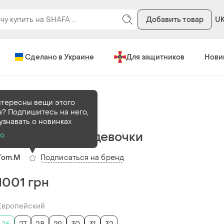
Добавить товар
U
Сделано в Украине
Для защитников
Нови
ножки и сандали
нтересны вещи этого
? Подпишитесь на него,
В наличии
6 шт
узнавать о новинках
Босоножки для девочки
о
Подписаться на бренд
Tom.M
1001 грн
Европейский