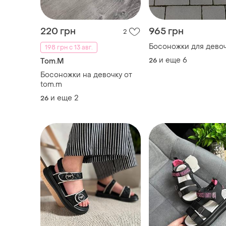
220 грн
965 грн
2
Босоножки для дево
198 грн с 13 авг.
и еще
6
26
Tom.M
Босоножки на девочку от
tom.m
и еще
2
26