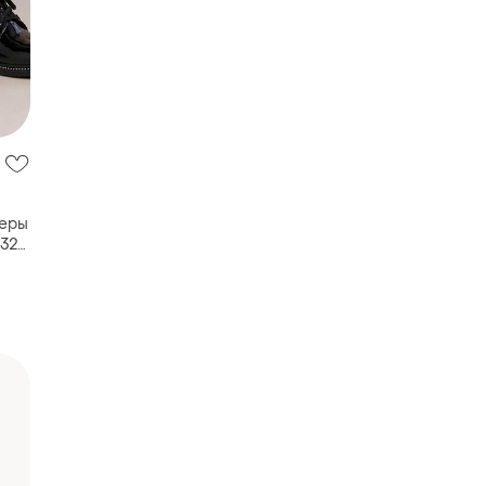
феры
 32–