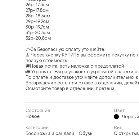
26р-17,3см
27р-17,8см
28р-18,5см
29р-19,2см
30р-19,7см
31р-20,3см
32р-20,8см
👉За Безопасную оплату уточняйте.
⚠️ Через кнопку КУПИТЬ вы оформите покупку по п
полную стоимость
🚚Новая почта, есть наложка с предоплатой
🚛 Укрпочта- +5грн упаковка (укрпочтой наложки нет
По оплате и доставке уточняйте дополнительно, к
Возвращение есть при отказе в отделении, делай
Осмотрите товар в отделении, претенз...
Состояние:
Цвет:
Новое
Чёрны
Категории:
Вид
Босоножки и сандали
Обувь
С открыты