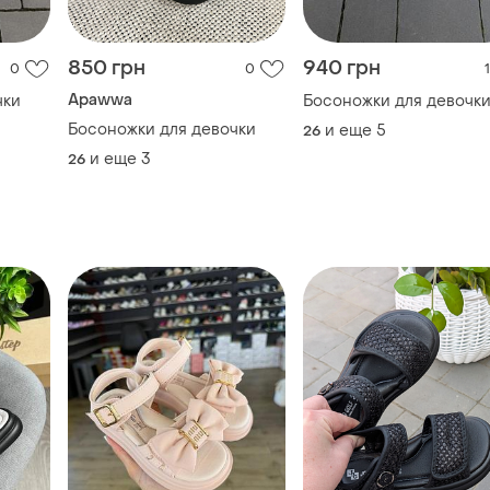
850 грн
940 грн
0
0
1
Apawwa
чки
Босоножки для девочк
Босоножки для девочки
и еще
5
26
и еще
3
26