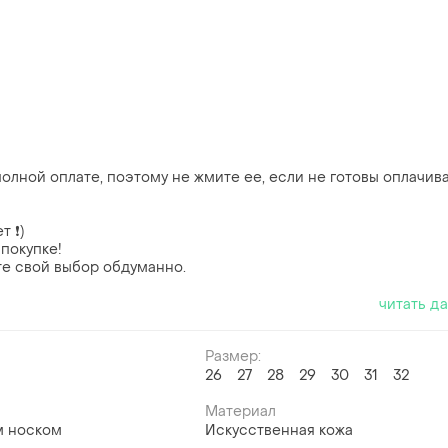
олной оплате, поэтому не жмите ее, если не готовы оплачив
 ❗️)
 покупке!
те свой выбор обдуманно.
читать д
Размер:
26
27
28
29
30
31
32
й
Материал
м носком
Искусственная кожа