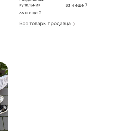
купальник
и еще
7
33
и еще
2
36
Все товары продавца