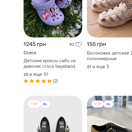
1245 грн
155 грн
82
Crocs
Босоножки детские 2
полномерные
Детские кроксы сабо на
девочек crocs bayaband
и еще
3
27
kids clog все размеры в
и еще
10
25
наличии
(2)
TOP
TOP