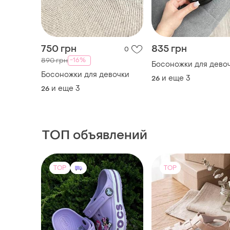
750 грн
835 грн
0
-16%
890 грн
Босоножки для дево
Босоножки для девочки
и еще
3
26
и еще
3
26
ТОП объявлений
TOP
TOP