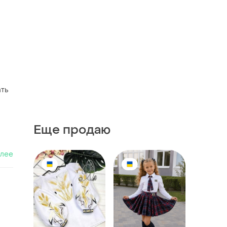
ать
Еще продаю
алее