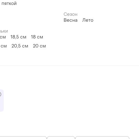
 пяткой
Сезон
Весна
Лето
льки
 см
18,5 см
18 см
 см
20,5 см
20 см