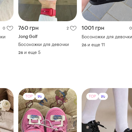
760 грн
1001 грн
0
2
0
Jong Golf
чки
Босоножки для девочк
Босоножки для девочки
и еще
11
26
и еще
5
26
TOP
TOP