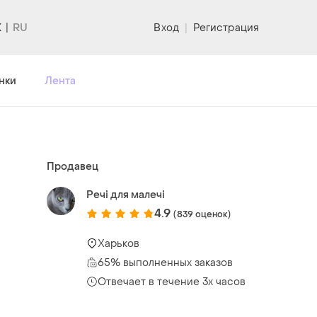
K
Вход
|
Регистрация
нки
Лента
Продавец
Речі для малечі
4.9
(839 оценок)
Харьков
65% выполненных заказов
Отвечает в течение 3х часов