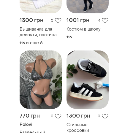
1300 грн
1001 грн
0
4
Вышиванка для
Костюм в школу
девочки, пастица
116
и еще
6
116
770 грн
1300 грн
0
0
Polovi
Стильные
кроссовки
Раздельный