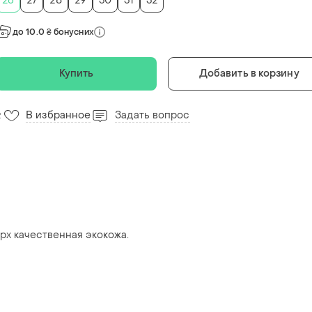
26
27
28
29
30
31
32
до 10.0 ₴ бонусних
Купить
Добавить в корзину
В избранное
Задать вопрос
2
рх качественная экокожа.