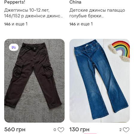
Pepperts!
China
Джеггинсы 10-12 лет,
Детские джинсы палаццо
146/152 р дженінси джинси
голубые брюки
штани
повседневные широкие
и еще
1
и еще
1
146
146
багги модные тренд zara
штаны карго cargo для
девочек h&m denim baggy
jean’s bershka kids
560 грн
130 грн
0
2