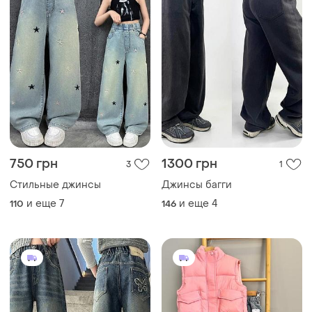
750 грн
1300 грн
3
1
Стильные джинсы
Джинсы багги
и еще
7
и еще
4
110
146