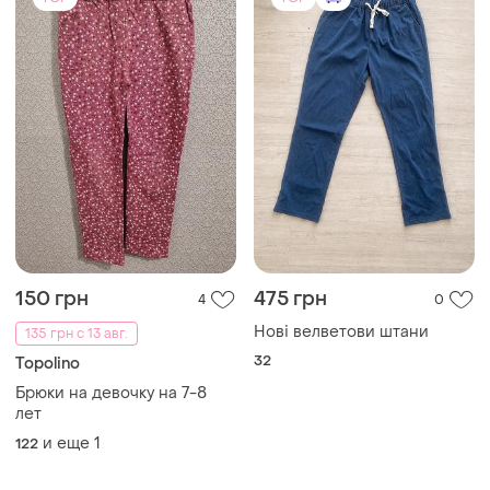
150 грн
475 грн
4
0
Нові велветови штани
135 грн с 13 авг.
32
Topolino
Брюки на девочку на 7-8
лет
и еще
1
122