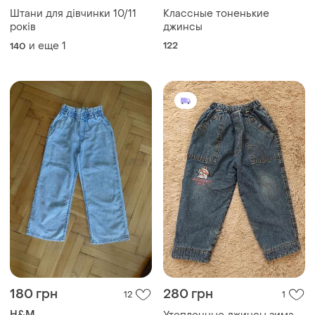
Штани для дівчинки 10/11
Классные тоненькие
років
джинсы
и еще
1
122
140
180 грн
280 грн
12
1
H&M