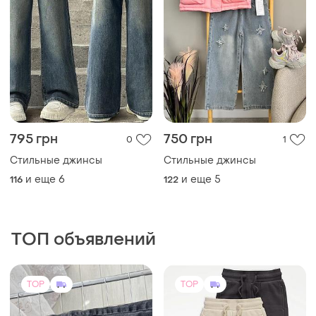
795 грн
750 грн
0
1
Стильные джинсы
Стильные джинсы
и еще
6
и еще
5
116
122
ТОП объявлений
TOP
TOP