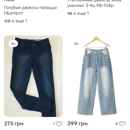
Утепленные джинсы зима
унисекс 3-4р 98-104р
Голубые джинсы палаццо
h&amp;m
и еще
1
98
и еще
1
128
275 грн
399 грн
1
8