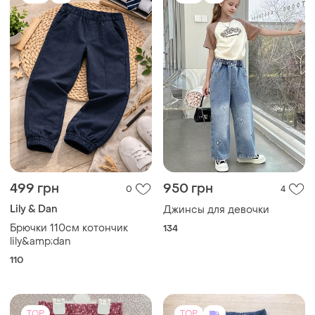
499 грн
950 грн
0
4
Lily & Dan
Джинсы для девочки
Брючки 110см котончик
134
lily&amp;dan
110
TOP
TOP