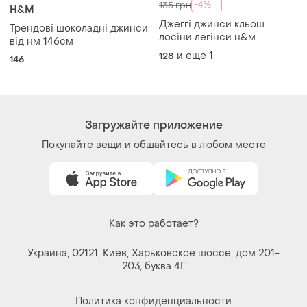
-4%
135 грн
H&M
Джеггі джинси кльош
Трендові шоколадні джинси
лосіни легінси н&м
від нм 146см
и еще
1
128
146
Загружайте приложение
Покупайте вещи и общайтесь в любом месте
Как это работает?
Украина, 02121, Киев, Харьковское шоссе, дом 201-
203, буква 4Г
Политика конфиденциальности