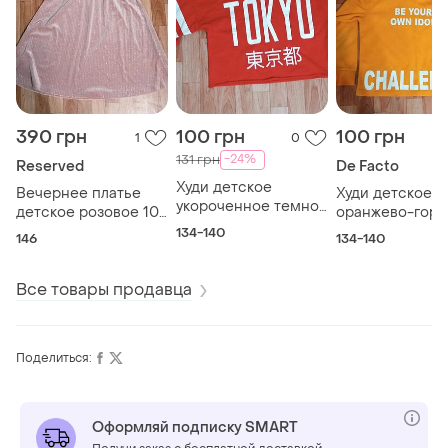
390 грн
100 грн
100 грн
1
0
-24%
131 грн
Reserved
De Facto
Худи детское
Вечернее платье
Худи детское
укороченное темно
детское розовое 10
оранжево-горя
красного цвета 9-10
лет 146 см от
9-10 лет 134-1
134-140
146
134-140
лет 134-140 см
бренда reserved
Все товары продавца
Поделиться:
Оформляй подписку SMART