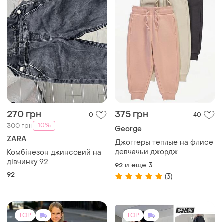
270 грн
375 грн
0
40
-10%
300 грн
George
ZARA
Джоггеры теплые на флисе
девчачьи джордж
Комбінезон джинсовий на
дівчинку 92
и еще
3
92
92
(3)
TOP
TOP