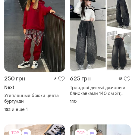
250 грн
625 грн
6
18
Next
Трендові дитячі джинси з
блискавками 140 см хіт,
Утепленные брюки цвета
zara, next, h&m
бургунди
140
и еще
1
152
TOP
TOP