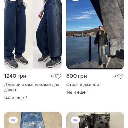
1240 грн
500 грн
0
0
Джинси з камінчиками для
Стильні джинси
дівчат
и еще
1
146
и еще
4
140