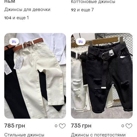
H&M
Коттоновые джинсы
Джинсы для девочки
и еще
7
92
и еще
1
104
785 грн
735 грн
0
0
Стильные джинсы
Джинсы с потертостями