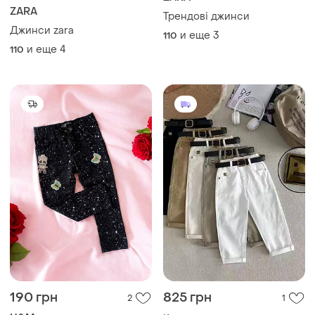
ZARA
Трендові джинси
Джинси zara
и еще
3
110
и еще
4
110
190 грн
825 грн
2
1