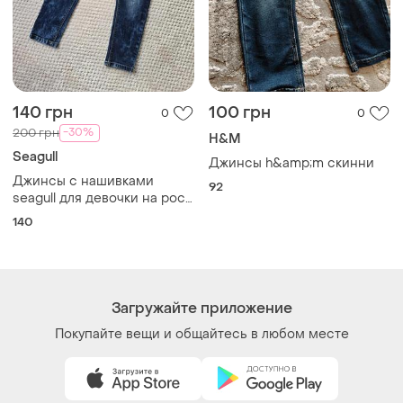
140 грн
100 грн
0
0
-30%
200 грн
H&M
Seagull
Джинсы h&amp;m скинни
Джинсы с нашивками
92
seagull для девочки на рост
140 см
140
Загружайте приложение
Покупайте вещи и общайтесь в любом месте