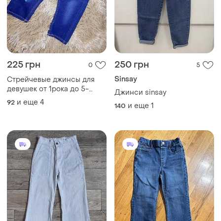
225 грн
250 грн
0
5
Sinsay
Стрейчевые джинсы для
девушек от 1рока до 5-
Джинси sinsay
6рочков
и еще
4
92
и еще
1
140