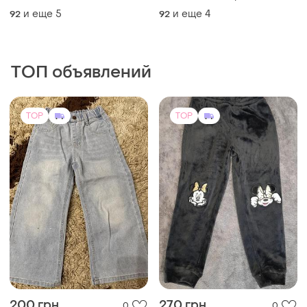
и еще
5
и еще
4
92
92
ТОП объявлений
TOP
TOP
200 грн
270 грн
0
0