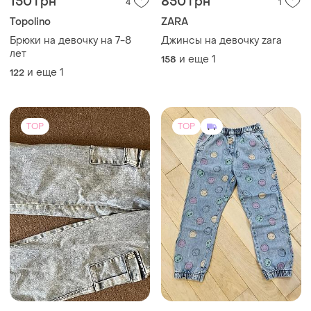
150 грн
850 грн
4
1
Topolino
ZARA
Брюки на девочку на 7-8
Джинсы на девочку zara
лет
и еще
1
158
и еще
1
122
TOP
TOP