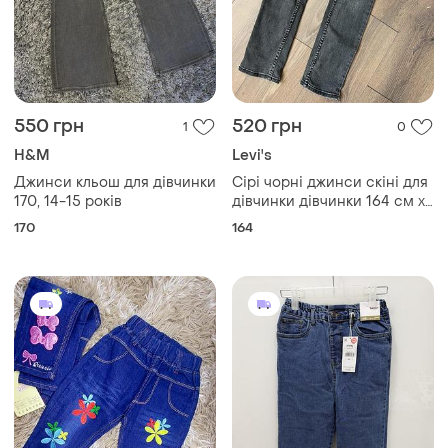
550 грн
520 грн
1
0
H&M
Levi's
Джинси кльош для дівчинки
Сірі чорні джинси скіні для
170, 14-15 років
дівчинки дівчинки 164 см xs
14 років levi’s 510 skinny
170
164
низька посадка