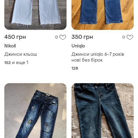
450 грн
350 грн
0
0
Nikoll
Uniqlo
Джинси кльош
Джинси uniqlo 6-7 років
нові без бірок
и еще
1
152
128