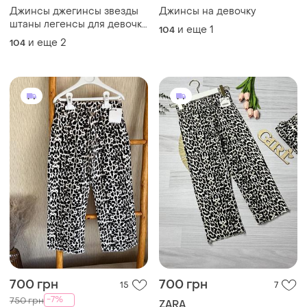
Джинсы джегинсы звезды
Джинсы на девочку
штаны легенсы для девочки
и еще
1
104
с утяжкой
и еще
2
104
700 грн
700 грн
15
7
-7%
750 грн
ZARA