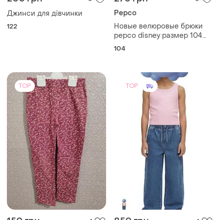
Pepco
Джинси для дівчинки
Новые велюровые брюки
122
pepco disney размер 104
(3-4 года) джоггеры минные
104
маус, также есть кофта.
TOP
TOP