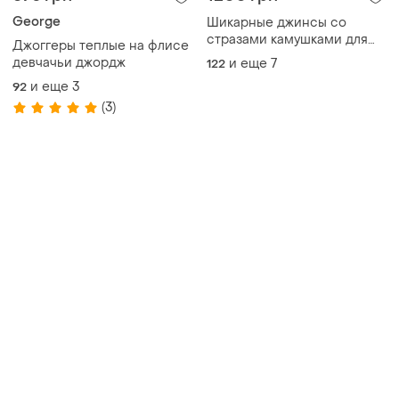
George
Шикарные джинсы со
стразами камушками для
Джоггеры теплые на флисе
девочки палаццо широкие
девчачьи джордж
и еще
7
122
и еще
3
92
(3)