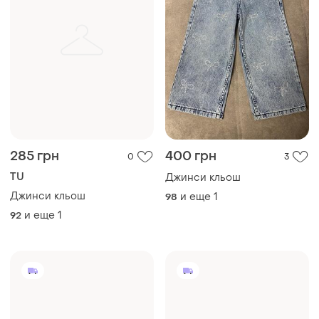
285 грн
400 грн
0
3
TU
Джинси кльош
Джинси кльош
и еще
1
98
и еще
1
92