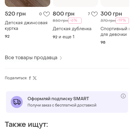
520 грн
800 грн
300 грн
0
7
-6%
-19%
850 грн
370 грн
Детская джинсовая
куртка
Детская дубленка
Спортивный к
для девочки
92
и еще
1
92
98
Все товары продавца
Поделиться:
Оформляй подписку SMART
Получи заказ с бесплатной доставкой
Также ищут: