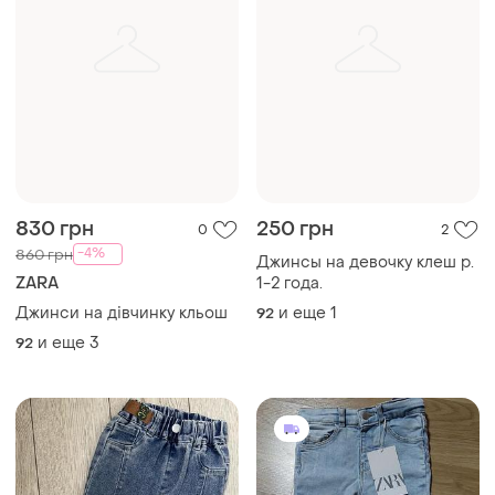
830 грн
250 грн
0
2
-4%
860 грн
Джинсы на девочку клеш р.
ZARA
1-2 года.
Джинси на дівчинку кльош
и еще
1
92
и еще
3
92