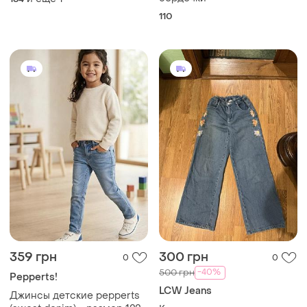
110
359 грн
300 грн
0
0
-40%
500 грн
Pepperts!
LCW Jeans
Джинсы детские pepperts