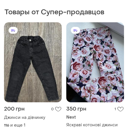
Товары от Супер-продавцов
200 грн
350 грн
0
1
Next
Джинси на дівчинку
Яскраві котонові джинси
и еще
1
116