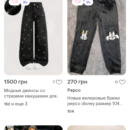
TOP
TOP
1500 грн
270 грн
7
0
Pepco
Модные джинсы со
стразами камушками для
Новые велюровые брюки
девочки
pepco disney размер 104
и еще
3
152
(3-4 года) джоггеры минные
104
маус, также есть кофта.