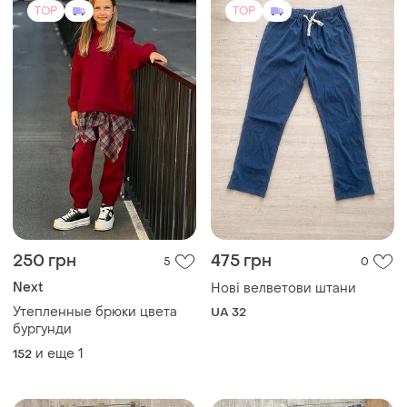
TOP
TOP
250 грн
475 грн
5
0
Next
Нові велветови штани
Утепленные брюки цвета
UA 32
бургунди
и еще
1
152