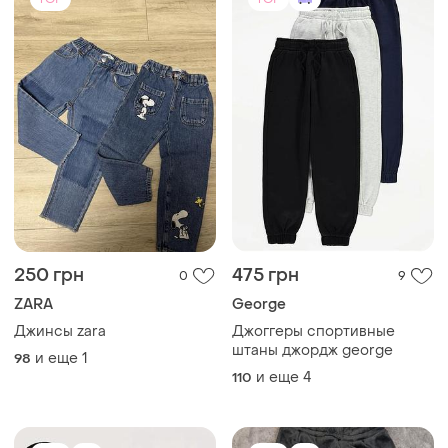
250 грн
475 грн
0
9
ZARA
George
Джинсы zara
Джоггеры спортивные
штаны джордж george
и еще
1
98
и еще
4
110