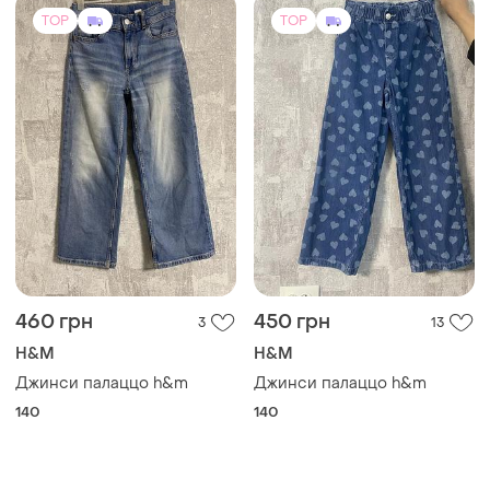
TOP
TOP
460 грн
450 грн
3
13
H&M
H&M
Джинси палаццо h&m
Джинси палаццо h&m
140
140