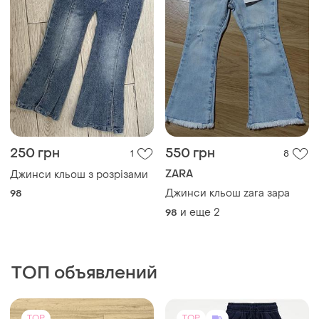
250 грн
550 грн
1
8
ZARA
Джинси кльош з розрізами
Джинси кльош zara зара
98
и еще
2
98
ТОП объявлений
TOP
TOP