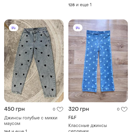
и еще
1
128
450 грн
320 грн
0
0
F&F
Джинсы голубые с микки
маусом
Классные джинсы
сердечки
и еще
1
164