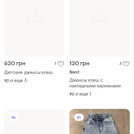
620 грн
120 грн
7
3
Next
Детские джинсы клеш
Джинсы клеш с
и еще
3
92
накладными карманами
и еще
1
92