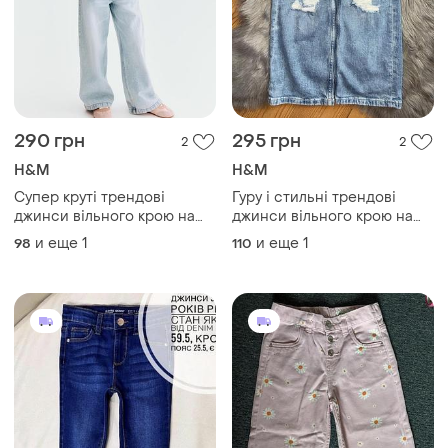
290 грн
295 грн
2
2
H&M
H&M
Супер круті трендові
Гуру і стильні трендові
джинси вільного крою на
джинси вільного крою на
дівчинку 3/4р h&m
дівчинку 5/6р h&m
и еще
1
и еще
1
98
110