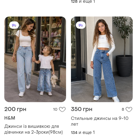
и еще
1
128
200 грн
350 грн
10
8
H&M
Стильные джинсы на 9-10
лет
Джинси із вишивкою для
дівчинки на 2-3роки(98см)
и еще
1
134