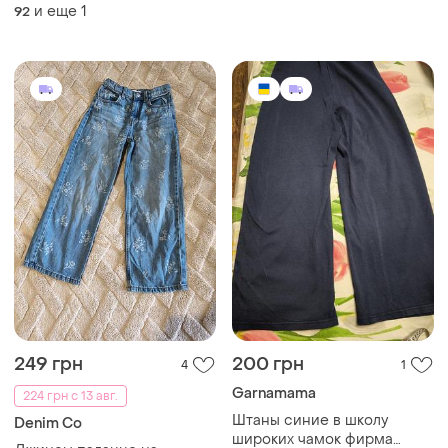
и еще
1
92
249 грн
200 грн
4
1
Garnamama
224 грн с 13 авг.
Штаны синие в школу
Denim Co
широких чамок фирма