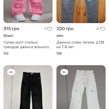
315 грн
220 грн
7
0
Shein
slim
Супер круті стильні
Джинсы слим, легкие, р.128
трендові джинси вільного
на 7-8 лет
крою на дівчинку 7р shein
122
128