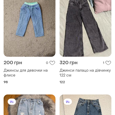
200 грн
320 грн
0
1
Джинсы для девочки на
Джинси палацо на дівчинку
флисе
122 см
98
122