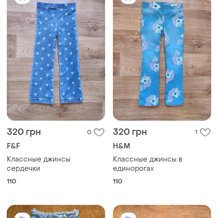
320 грн
320 грн
0
1
F&F
H&M
Классные джинсы
Классные джинсы в
сердечки
единорогах
110
110