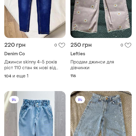
220 грн
250 грн
0
0
Denim Co
Lefties
Джинси skinny 4-5 років
Продам джинси для
ріст 110 стан як нові від
дівчинки
denim co дов 59.5, крок 41.5,
и еще
1
116
104
пояс 25.5, є утяжка