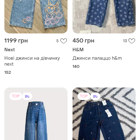
1199 грн
450 грн
5
13
Next
H&M
Нові джинси на дівчинку
Джинси палаццо h&m
next
140
152
TOP
TOP