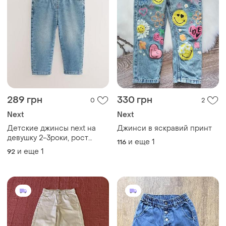
289 грн
330 грн
0
2
Next
Next
Детские джинсы next на
Джинси в яскравий принт
девушку 2-3роки, рост
и еще
1
116
98см голубые
и еще
1
92