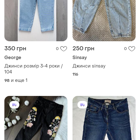
350 грн
250 грн
0
0
George
Sinsay
Джинси розмір 3-4 роки /
Джинси sinsay
104
116
и еще
1
98