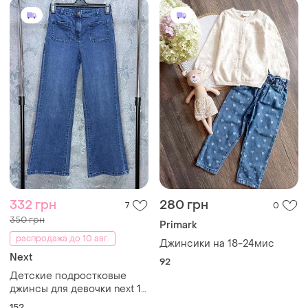
332 грн
280 грн
7
0
350 грн
Primark
распродажа до 10 авг.
Джинсики на 18-24мис
Next
92
Детские подростковые
джинсы для девочки next 12
лет 152 см рост синие
152