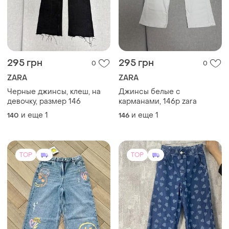
295 грн
295 грн
0
0
ZARA
ZARA
Черные джинсы, клеш, на
Джинсы белые с
девочку, размер 146
карманами, 146р zara
и еще
1
и еще
1
140
146
TOP
TOP