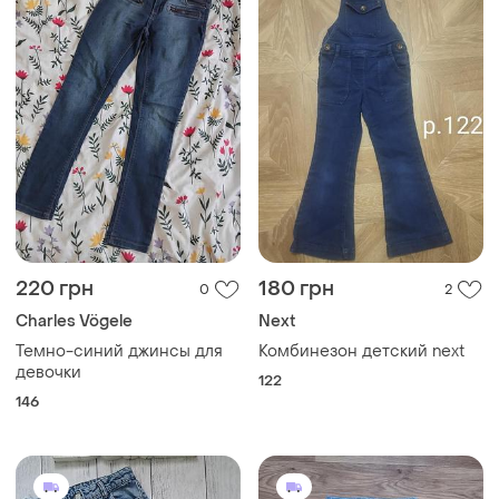
220 грн
180 грн
0
2
Charles Vögele
Next
Темно-синий джинсы для
Комбинезон детский next
девочки
122
146