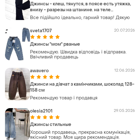
Джинсы - клеш, тянутся, в поясе есть утяжка,
внизу - разрезы на штанине. на теле
смотрятся шикарно
Все підійшло ідеально, гарний товар! Дякую
sveta1707
20.07.2026
Джинсы "мом" рваные
Рекомендую. Швидка відповідь і відправка.
Ввічливий продавець
awavero
12.06.2026
Джинси на дівчат з камінчиками, шоколад 128-
158 см
Рекомендую товар і продавця
olesia2101
29.05.2026
Джинсы стильные
Хороший продавець, прекрасна комунікація,
якісний товар. Моя щира рекомендація.