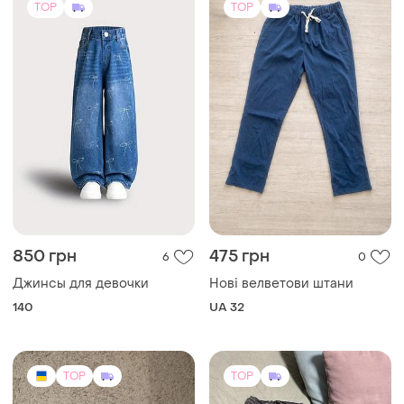
TOP
TOP
850 грн
475 грн
6
0
Джинсы для девочки
Нові велветови штани
140
UA 32
TOP
TOP