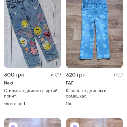
300 грн
320 грн
8
0
Next
F&F
Стильные джинсы в яркий
Классные джинсы в
принт.
ромашках
и еще
1
116
116