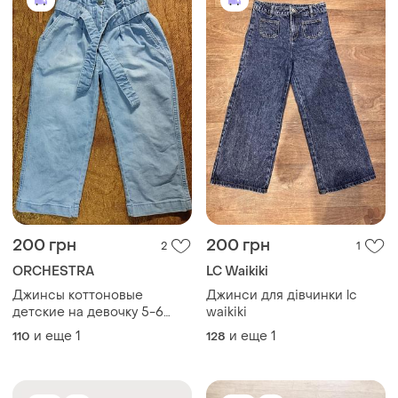
200 грн
200 грн
2
1
ORCHESTRA
LC Waikiki
Джинсы коттоновые
Джинси для дівчинки lc
детские на девочку 5-6
waikiki
года
и еще
1
и еще
1
110
128