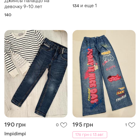
Джинсы палаццо на
garnamamai 7-9 лет
и еще
1
134
девочку 9-10 лет
140
190 грн
195 грн
0
1
Impidimpi
176 грн с 13 авг.