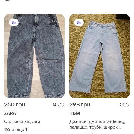
стильные широкие палаццо
деним брюки стритстайл
кэжуал уличный стиль
250 грн
298 грн
14
2
ZARA
H&M
Сірі мом від zara
Джинси, джинси wide leg,
палаццо, труби, широкі
и еще
1
110
джинси