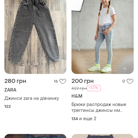
280 грн
200 грн
16
0
-53%
422 грн
ZARA
H&M
Джинси zara на дівчинку
Брюки распродаж новые
122
треггинсы джинсы нм
h&amp;m для девочки
и еще
2
134
подростка джеггинсы акция