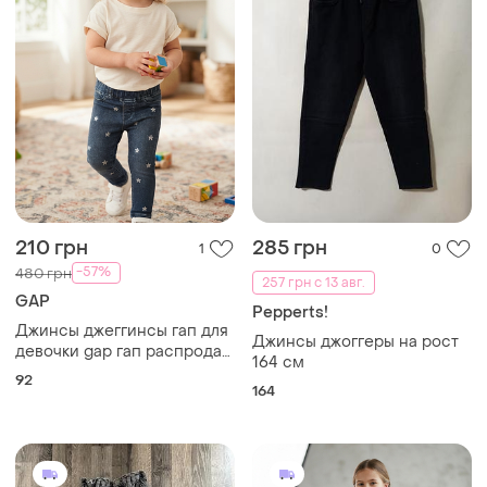
210 грн
285 грн
1
0
-57%
480 грн
257 грн с 13 авг.
GAP
Pepperts!
Джинсы джеггинсы гап для
Джинсы джоггеры на рост
девочки gap гап распродаж
164 см
92 см 2т
92
164