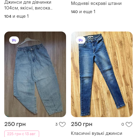
Джинси для дівчинки
Модняві яскраві штани
104см, якісні, висока
и еще
1
140
посадка
и еще
1
104
250 грн
250 грн
3
0
Класичні вузькі джинси
225 грн с 13 авг.