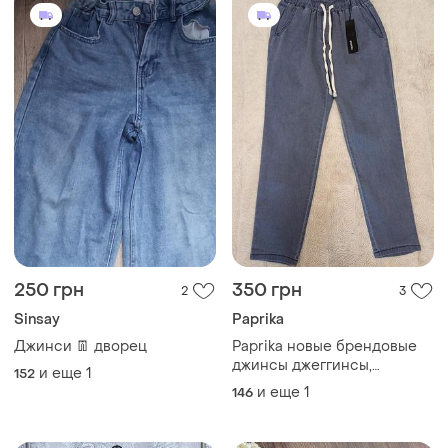
250 грн
350 грн
2
3
Sinsay
Paprika
Джинси 👖 дворец
Paprika новые брендовые
джинсы джеггинсы,
и еще
1
152
джоггеры на резинке с
и еще
1
146
этикеткой для девочки на
рост 146-152 см.