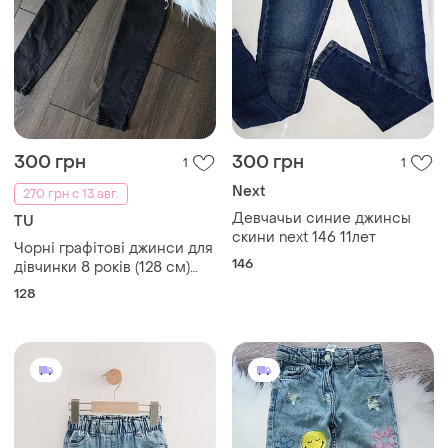
300 грн
300 грн
1
1
Next
270 грн с 13 авг.
Девчачьи синие джинсы
TU
скини next 146 11лет
Чорні графітові джинси для
146
дівчинки 8 років (128 см)
чорні з вишивкою квітів, на
128
осінь зиму весну скіні слім
на резинці в школу