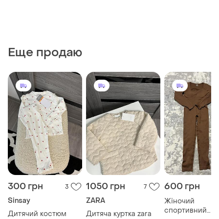
Еще продаю
300 грн
1050 грн
600 грн
3
7
Sinsay
ZARA
Жіночий
спортивний
Дитячий костюм
Дитяча куртка zara