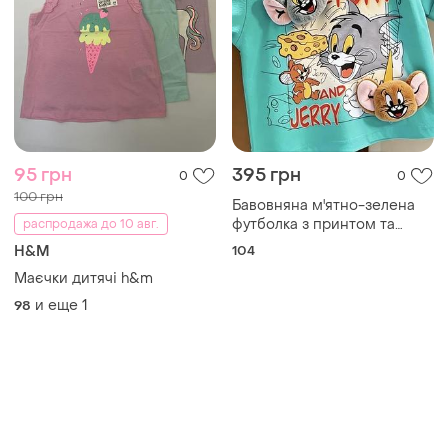
95 грн
395 грн
0
0
100 грн
Бавовняна м'ятно-зелена
футболка з принтом та
распродажа до 10 авг.
об'ємними плюшевими
H&M
104
елементами, р.,-100
Маєчки дитячі h&m
и еще
1
98