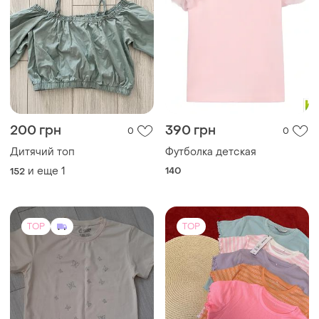
200 грн
390 грн
0
0
Дитячий топ
Футболка детская
и еще
1
140
152
TOP
TOP