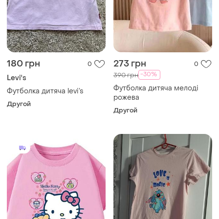
180 грн
273 грн
0
0
-30%
390 грн
Levi's
Футболка дитяча мелоді
Футболка дитяча levi’s
рожева
Другой
Другой