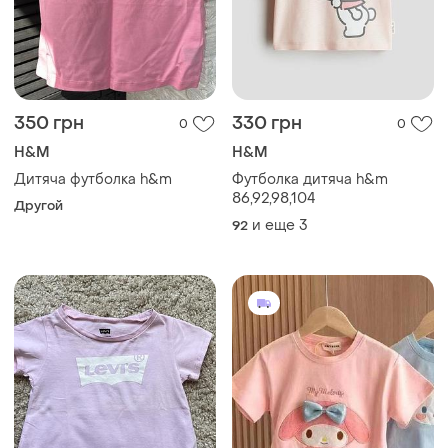
350 грн
330 грн
0
0
H&M
H&M
Дитяча футболка h&m
Футболка дитяча h&m
86,92,98,104
Другой
и еще
3
92