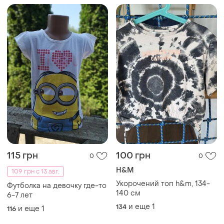
115 грн
100 грн
0
0
H&M
109 грн с 13 авг.
Укорочений топ h&m, 134-
Футболка на девочку где-то
140 см
6-7 лет
и еще
1
134
и еще
1
116