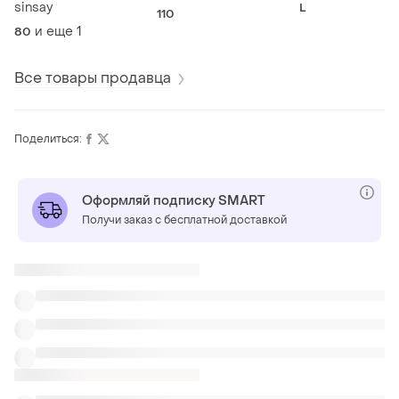
комбінезон
sinsay
L
110
и еще
1
80
Все товары продавца
Поделиться:
Оформляй подписку SMART
Получи заказ с бесплатной доставкой