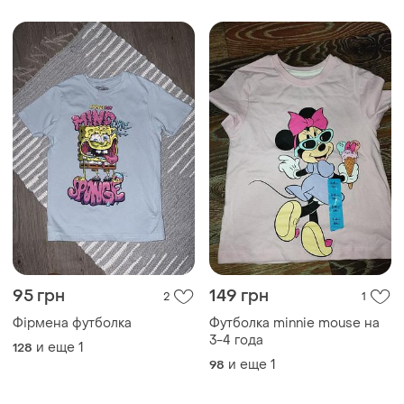
95 грн
149 грн
2
1
Фірмена футболка
Футболка minnie mouse на
3-4 года
и еще
1
128
и еще
1
98