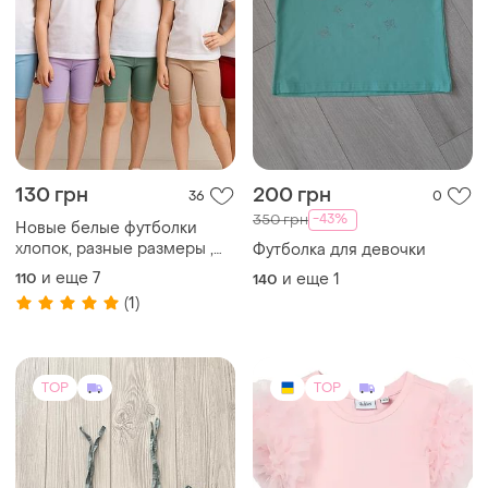
130 грн
200 грн
36
0
-43%
350 грн
Новые белые футболки
хлопок, разные размеры ,
Футболка для девочки
110/116,
и еще
7
110
и еще
1
140
122/128,134/140,140/146,146/152.
(1)
TOP
TOP