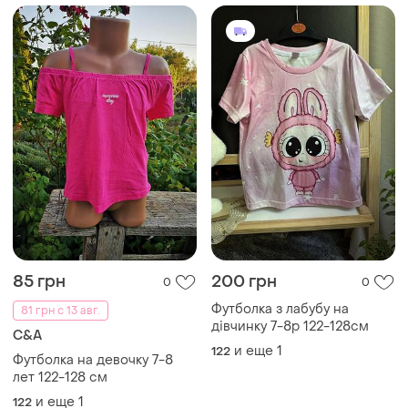
85 грн
200 грн
0
0
Футболка з лабубу на
81 грн с 13 авг.
дівчинку 7-8р 122-128см
C&A
и еще
1
122
Футболка на девочку 7-8
лет 122-128 см
и еще
1
122