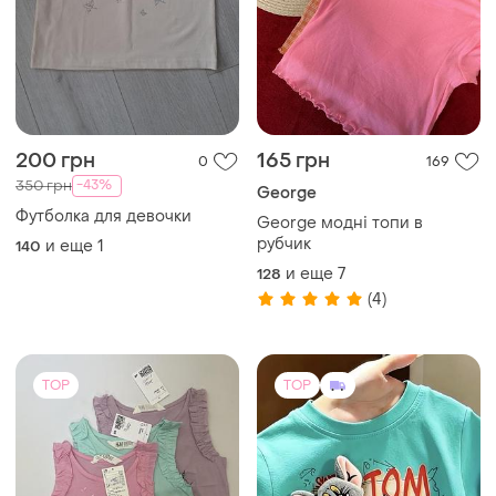
200 грн
165 грн
0
169
-43%
350 грн
George
Футболка для девочки
George модні топи в
рубчик
и еще
1
140
и еще
7
128
(4)
TOP
TOP