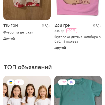
115 грн
238 грн
0
0
-30%
340 грн
Футболка детская
Футболка дитяча капібара з
Другой
баблті рожева
Другой
ТОП объявлений
TOP
TOP