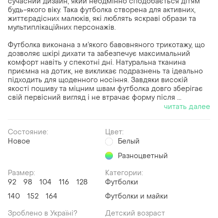
сучасний дизайн, який неодмінно сподобається дітям
будь-якого віку. Така футболка створена для активних,
життєрадісних малюків, які люблять яскраві образи та
мультиплікаційних персонажів.
Футболка виконана з м’якого бавовняного трикотажу, що
дозволяє шкірі дихати та забезпечує максимальний
комфорт навіть у спекотні дні. Натуральна тканина
приємна на дотик, не викликає подразнень та ідеально
підходить для щоденного носіння. Завдяки високій
якості пошиву та міцним швам футболка довго зберігає
свій первісний вигляд і не втрачає форму після ...
читать далее
Состояние:
Цвет:
Новое
Белый
Разноцветный
Размер:
Категории:
92
98
104
116
128
Футболки
140
152
164
Футболки и майки
Зроблено в Україні?
Детский возраст