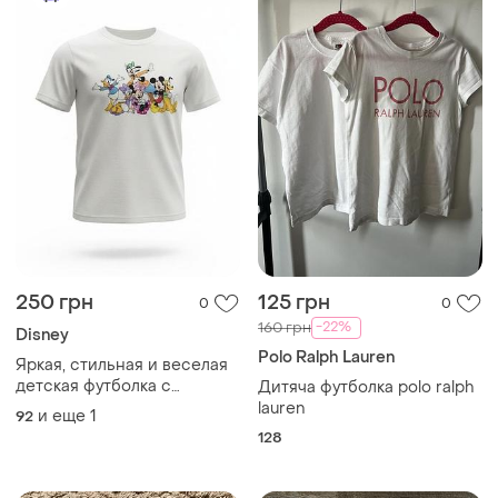
128
125 грн
100 грн
2
1
ZARA
113 грн с 13 авг.
Футболка zara 6/7 років
Disney