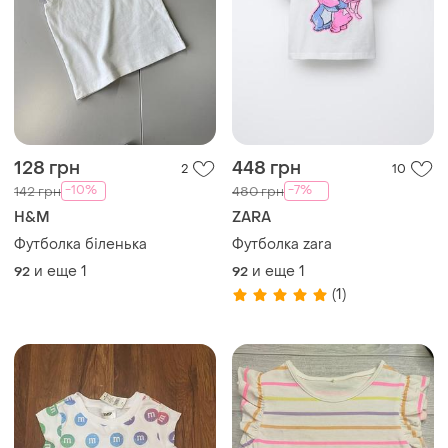
128 грн
448 грн
2
10
-10%
-7%
142 грн
480 грн
H&M
ZARA
Футболка біленька
Футболка zara
и еще
1
и еще
1
92
92
(1)