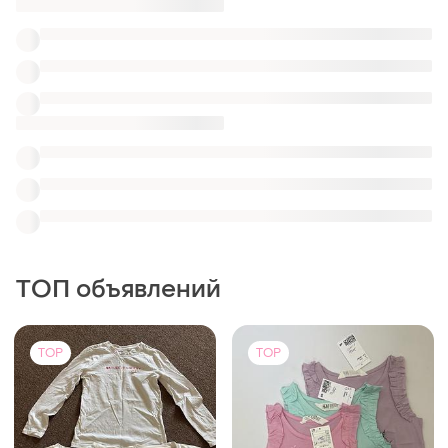
380 грн
95 грн
0
0
100 грн
Футболки для дівчинки 8-9
років
распродажа до 10 авг.
140
H&M
Маєчки дитячі h&m
и еще
1
98