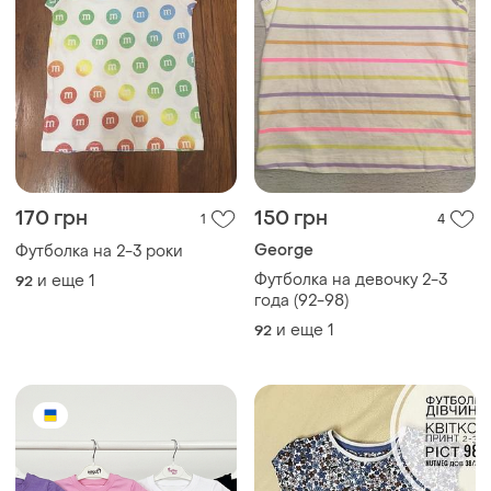
170 грн
150 грн
1
4
George
Футболка на 2-3 роки
Футболка на девочку 2-3
и еще
1
92
года (92-98)
и еще
1
92