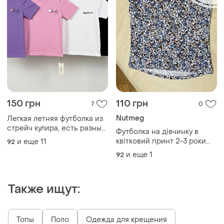
150 грн
110 грн
7
0
Nutmeg
Легкая летняя футболка из
стрейч кулира, есть разные
Футболка на дівчинку в
цвета
квітковий принт 2-3 роки
и еще
11
92
ріст 98 від nutmeg дов
и еще
1
92
38/35, шир 30
Также ищут:
Топы
Поло
Одежда для крещения