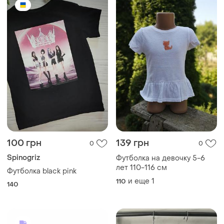
250 грн
125 грн
0
0
-22%
160 грн
Disney
Polo Ralph Lauren
Яркая, стильная и веселая
детская футболка с
Дитяча футболка polo ralph
любимыми героями disney!
lauren
и еще
1
92