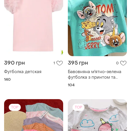
165 грн
135 грн
168
7
George
George
George модні топи в
Красивая футболка с
рубчик
единорогом артикул: 24044
и еще
7
и еще
1
128
110
(4)