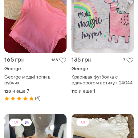
TOP
TOP
280 грн
250 грн
0
0
Футболка лео туреччина
Одяг для дівчинки 8-9 років
122
134