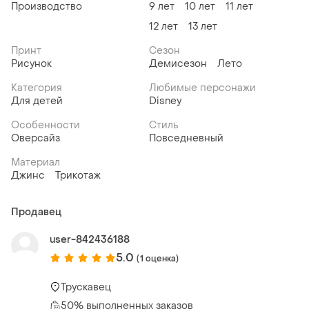
Производство
9 лет
10 лет
11 лет
12 лет
13 лет
Принт
Сезон
Рисунок
Демисезон
Лето
Категория
Любимые персонажи
Для детей
Disney
Особенности
Стиль
Оверсайз
Повседневный
Материал
Джинс
Трикотаж
Продавец
user-842436188
5.0
(1 оценка)
Трускавец
50% выполненных заказов