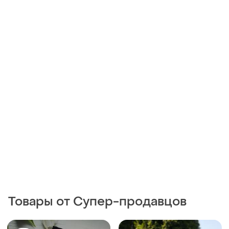
Товары от Супер-продавцов
100 грн
139 грн
0
0
Spinogriz
Футболка на девочку 5-6
лет 110-116 см
Футболка black pink
и еще
1
110
140