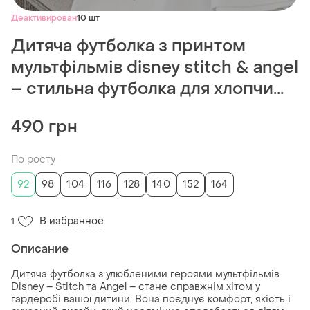
Деактивирован
10 шт
Дитяча футболка з принтом
мультфільмів disney stitch & angel
– стильна футболка для хлопчи...
490 грн
По росту
92
98
104
116
128
140
152
164
В избранное
1
Описание
Дитяча футболка з улюбленими героями мультфільмів
Disney – Stitch та Angel – стане справжнім хітом у
гардеробі вашої дитини. Вона поєднує комфорт, якість і