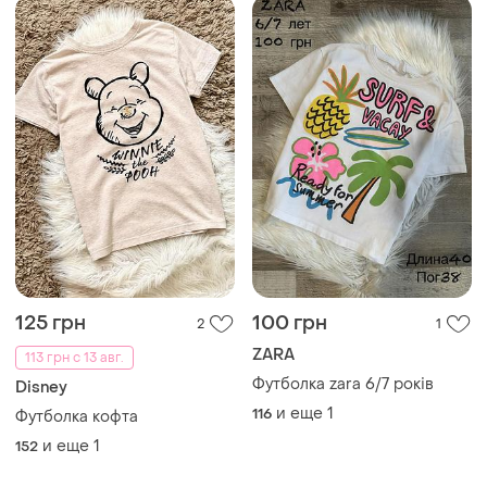
и еще
1
116
Футболка кофта
и еще
1
152
129 грн
70 грн
0
1
Next
123 грн с 13 авг.
Футболка 3/4 роки
Футболка на девочку 8 лет