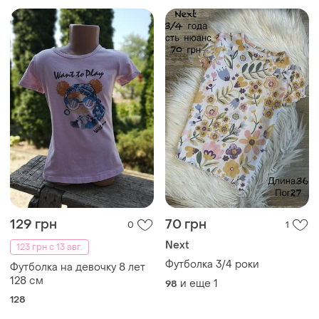
128 см
и еще
1
98
128
Загружайте приложение
Покупайте вещи и общайтесь в любом месте
Как это работает?
Украина, 02121, Киев, Харьковское шоссе, дом 201-
203, буква 4Г
Политика конфиденциальности
Договор-оферта