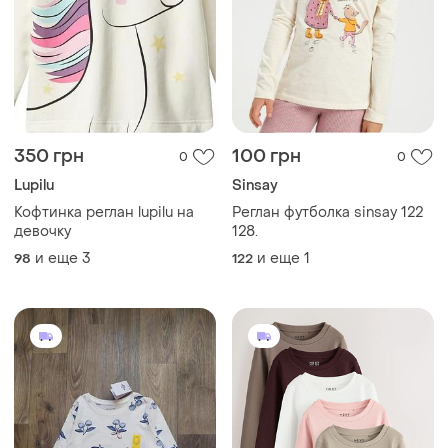
350 грн
100 грн
0
0
Lupilu
Sinsay
Кофтинка реглан lupilu на
Реглан футболка sinsay 122
девочку
128.
и еще
3
и еще
1
98
122