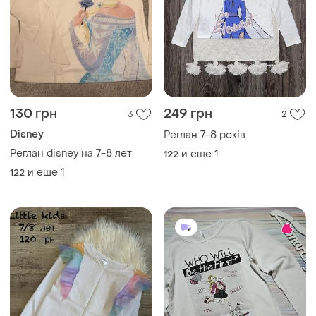
130 грн
249 грн
3
2
Disney
Реглан 7-8 років
Реглан disney на 7-8 лет
и еще
1
122
и еще
1
122