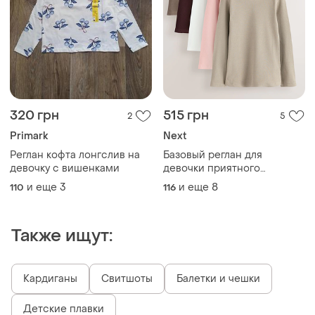
320 грн
515 грн
2
5
Primark
Next
Реглан кофта лонгслив на
Базовый реглан для
девочку с вишенками
девочки приятного
материала в рубчик next
и еще
3
и еще
8
110
116
англия
Также ищут:
Кардиганы
Свитшоты
Балетки и чешки
Детские плавки