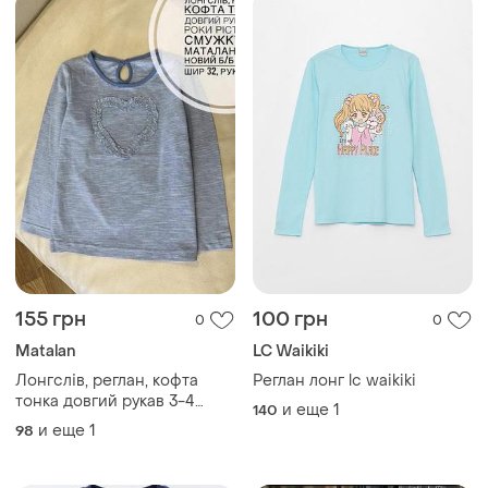
155 грн
100 грн
0
0
Мatalan
LC Waikiki
Лонгслів, реглан, кофта
Реглан лонг lc waikiki
тонка довгий рукав 3-4
и еще
1
140
роки ріст 104 в смужку від
и еще
1
98
маталан стан новий б/б дов
41, шир 32, рукав 35.7