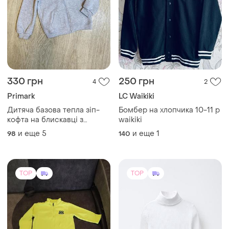
330 грн
250 грн
4
2
Primark
LC Waikiki
Дитяча базова тепла зіп-
Бомбер на хлопчика 10-11 р
кофта на блискавці з
waikiki
капюшоном для дівчинки
и еще
5
и еще
1
98
140
primark 98 см, 104 см, 110
см, 116 см, 122 см та 128 см
сіра меланж
TOP
TOP