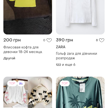
200 грн
390 грн
0
8
ZARA
Флисовая кофта для
девочки 18-24 месяца.
Гольф zara для дівчинки
розпродаж
Другой
и еще
6
122
TOP
TOP