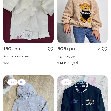
150 грн
505 грн
5
21
Кофтинка, гольф
Худі тедді
122
и еще
4
104
TOP
TOP