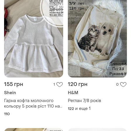
155 грн
120 грн
1
0
Shein
H&M
Гарна кофта молочного
Реглан 7/8 років
кольору 5 років ріст 110 на
и еще
1
122
дівчинку як нова від shein
110
дов 42.5, шир 28.5, рукав
35.5