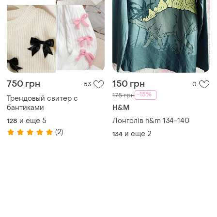
750 грн
150 грн
53
0
-15%
175 грн
Трендовый свитер с
бантиками
H&M
и еще
5
Лонгслів h&m 134-140
128
(2)
и еще
2
134