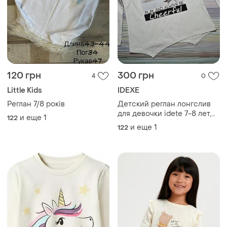
120 грн
300 грн
4
0
Little Kids
IDEXE
Реглан 7/8 років
Детский реглан лонгслив
для девочки idete 7-8 лет,
и еще
1
122
122 - 128 см, белый
и еще
1
122