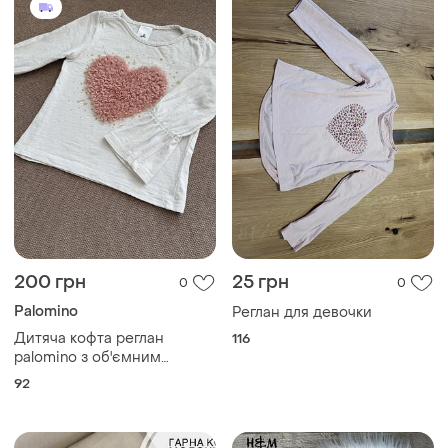
200 грн
25 грн
0
0
Palomino
Реглан для девочки
Дитяча кофта реглан
116
palomino з об'ємним
сердечком розмір 92 1.5–2
92
роки