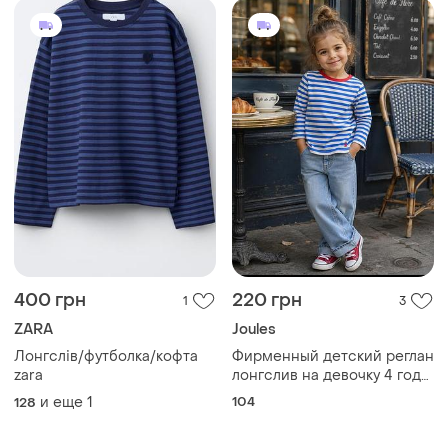
400 грн
220 грн
1
3
ZARA
Joules
Лонгслів/футболка/кофта
Фирменный детский реглан
zara
лонгслив на девочку 4 года
joules
и еще
1
104
128