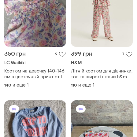
350 грн
399 грн
9
7
LC Waikiki
H&M
Костюм на девочку 140-146
Літній костюм для дівчинки,
см в цветочный принт от lc
топ та широкі штани h&m
walkiki
4-5-6 років
и еще
1
и еще
1
140
110