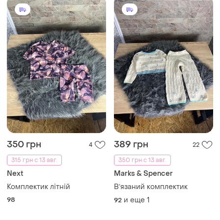
350 грн
389 грн
4
22
315 грн с 13 авг.
350 грн с 13 авг.
Next
Marks & Spencer
Комплектик літній
Вʼязаний комплектик
98
и еще
1
92