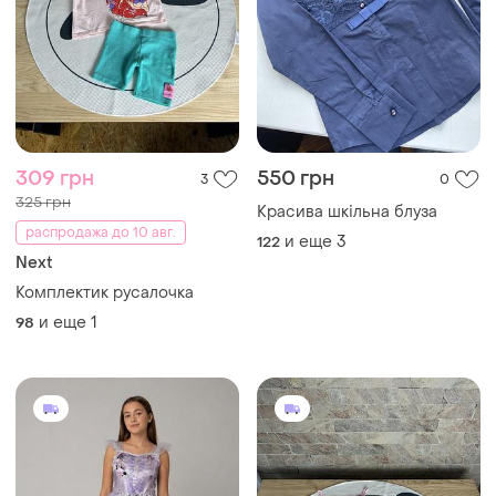
309 грн
550 грн
3
0
325 грн
Красива шкільна блуза
распродажа до 10 авг.
и еще
3
122
Next
Комплектик русалочка
и еще
1
98