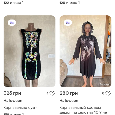
привет скелет на хеловін 7
афродита 8-10 років
и еще
1
и еще
1
122
128
8 років
325 грн
280 грн
4
8
Halloween
Halloween
Карнавальна сукня
Карнавальный костюм
демон на хеловин 10 9 лет
и еще
1
158