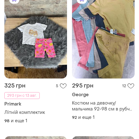
325 грн
295 грн
5
12
George
293 грн с 13 авг.
Костюм на девочку/
Primark
мальчика 92-98 см в рубчик
Літній комплектик
шорты и футболка от
и еще
1
92
и еще
1
george
98