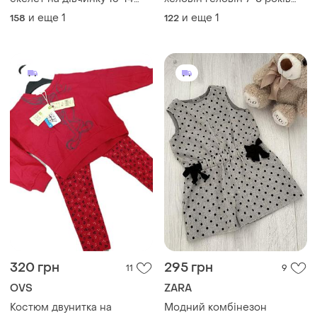
років санта муерте
дуже святкова та гарна
и еще
1
и еще
1
158
122
320 грн
295 грн
11
9
OVS
ZARA
Костюм двунитка на
Модний комбінезон