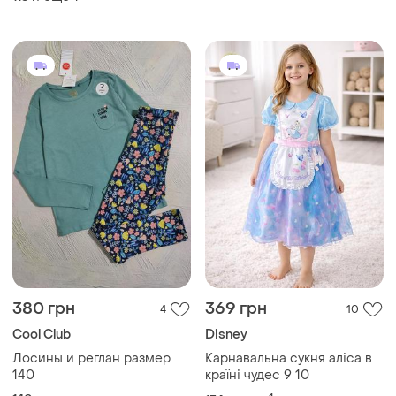
380 грн
369 грн
4
10
Cool Club
Disney
Лосины и реглан размер
Карнавальна сукня аліса в
140
країні чудес 9 10