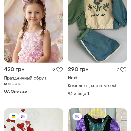
420 грн
290 грн
0
7
Next
Праздничный обруч
конфета
Комплект , костюм next
UA One size
и еще
1
92