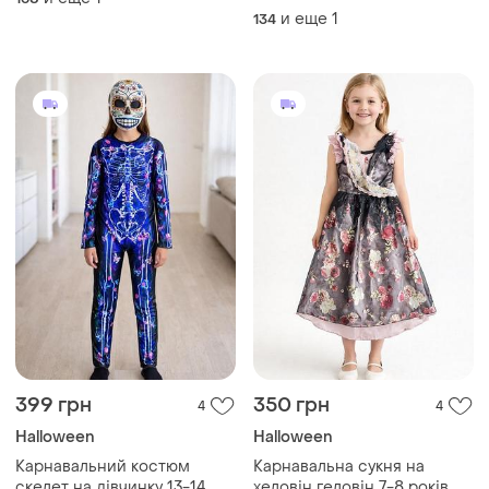
и еще
1
134
399 грн
350 грн
4
4
Halloween
Halloween
Карнавальний костюм
Карнавальна сукня на
скелет на дівчинку 13-14
хеловін геловін 7-8 років