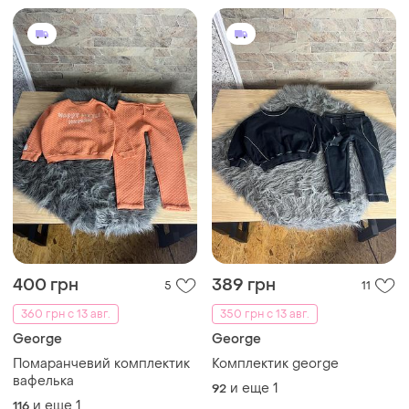
400 грн
389 грн
5
11
360 грн с 13 авг.
350 грн с 13 авг.
George
George
Помаранчевий комплектик
Комплектик george
вафелька
и еще
1
92
и еще
1
116