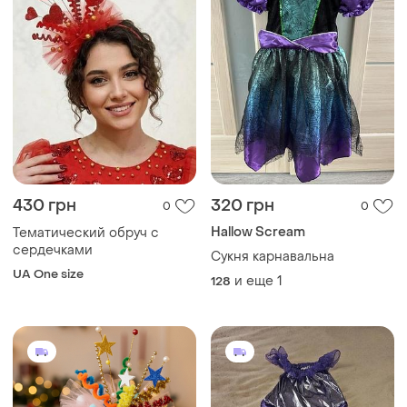
430 грн
320 грн
0
0
Hallow Scream
Тематический обруч с
сердечками
Сукня карнавальна
UA One size
и еще
1
128