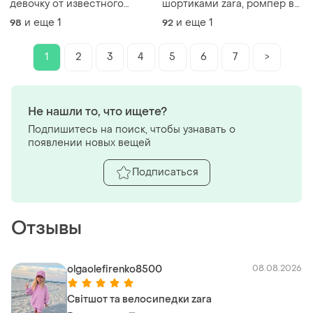
девочку от известного
шортиками zara, ромпер в
итальянского бренда 🥰
горох
и еще
1
и еще
1
98
92
1
2
3
4
5
6
7
>
Не нашли то, что ищете?
Подпишитесь на поиск, чтобы узнавать о
появлении новых вещей
Подписаться
Отзывы
olgaolefirenko8500
08.08.2026
Світшот та велосипедки zara