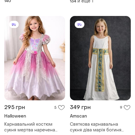
140
и еще
1
134
295 грн
349 грн
5
9
Halloween
Amscan
Карнавальний костюм
Святкова карнавальна
сукня мертва наречена
сукня діва марія богиня