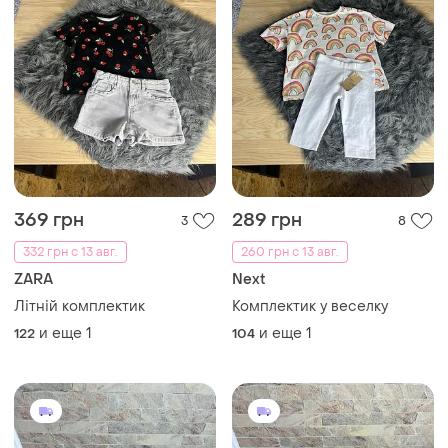
369 грн
289 грн
3
8
332 грн с 13 авг.
260 грн с 13 авг.
ZARA
Next
Літній комплектик
Комплектик у веселку
и еще
1
и еще
1
122
104