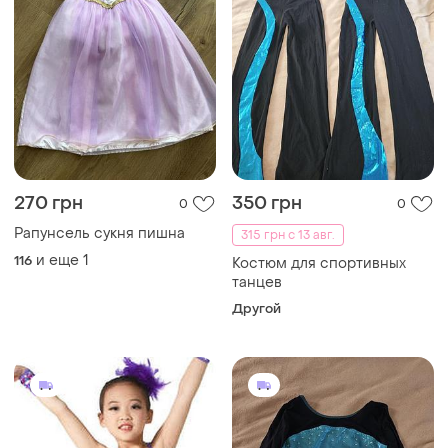
270 грн
350 грн
0
0
Рапунсель сукня пишна
315 грн с 13 авг.
и еще
1
116
Костюм для спортивных
танцев
Другой