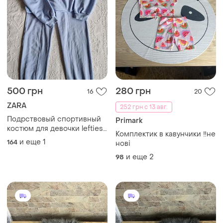
500 грн
280 грн
16
20
ZARA
252 грн с 13 авг.
Подрствовый спортивный
Primark
костюм для девочки lefties
Комплектик в кавунчики ‼️не
girls zara
и еще
1
164
нові
и еще
2
98