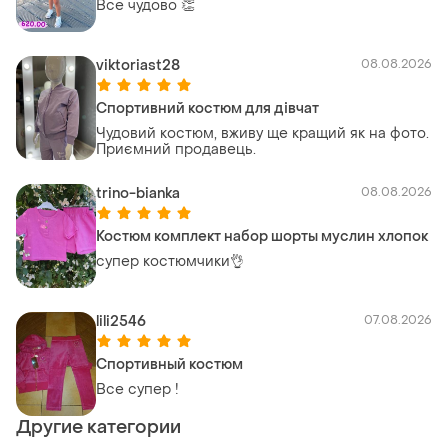
Все чудово 👏
viktoriast28
08.08.2026
Спортивний костюм для дівчат
Чудовий костюм, вживу ще кращий як на фото.
Приємний продавець.
trino-bianka
08.08.2026
Костюм комплект набор шорты муслин хлопок
супер костюмчики👌
lili2546
07.08.2026
Спортивный костюм
Все супер !
Другие категории