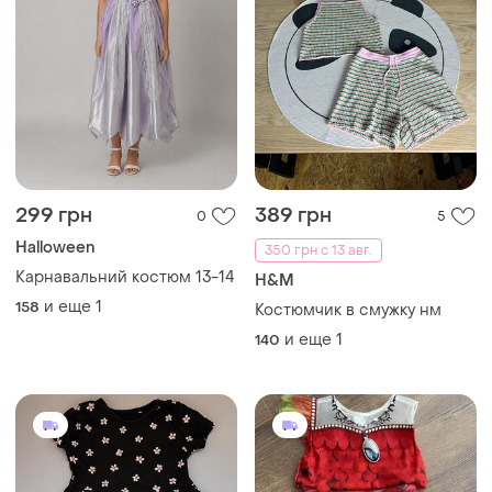
299 грн
389 грн
0
5
Halloween
350 грн с 13 авг.
Карнавальний костюм 13-14
H&M
и еще
1
158
Костюмчик в смужку нм
и еще
1
140