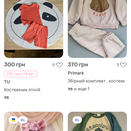
300 грн
370 грн
0
3
Primark
270 грн с 13 авг.
Збірний комплект , костюм
TU
и еще
1
98
Костюмчик літній
98