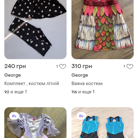
240 грн
310 грн
1
1
George
George
Комплект , костюм літній
Ваяна костюм
и еще
1
и еще
1
92
116