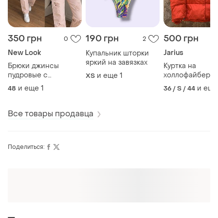
350 грн
190 грн
500 грн
0
2
New Look
Jarius
Купальник шторки
яркий на завязках
Брюки джинсы
Куртка на
пудровые с
холлофайбере
и еще
1
ХS
потертостями
зимняя теплая 
и еще
1
и еще
48
36 / S / 44
Все товары продавца
Поделиться: