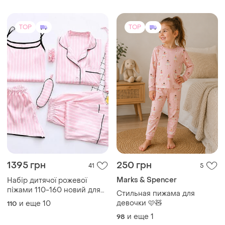
TOP
TOP
1395 грн
250 грн
41
5
Marks & Spencer
Набір дитячої рожевої
піжами 110-160 новий для
Стильная пижама для
дівчинки
девочки 🩷🧸
и еще
10
110
и еще
1
98