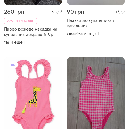
250 грн
90 грн
2
0
Плавки до купальника /
225 грн с 13 авг.
купальник
Парео рожеве накидка на
и еще
1
One size
купальник яскрава 6-9р
и еще
1
116