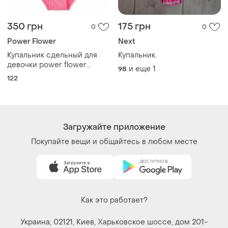
350 грн
175 грн
0
0
Power Flower
Next
Купальник сдельный для
Купальник.
девочки power flower
и еще
1
98
bs001438 размер 122 см.
122
Загружайте приложение
Покупайте вещи и общайтесь в любом месте
Как это работает?
Украина, 02121, Киев, Харьковское шоссе, дом 201-