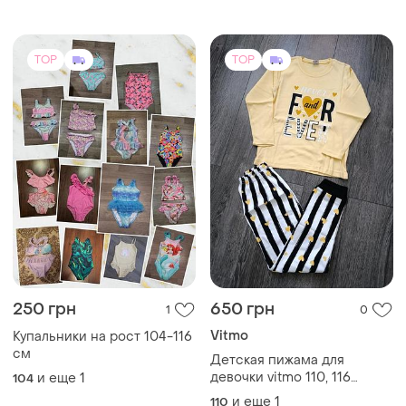
TOP
TOP
250 грн
650 грн
1
0
Vitmo
Купальники на рост 104-116
см
Детская пижама для
девочки vitmo 110, 116
и еще
1
104
размер
и еще
1
110