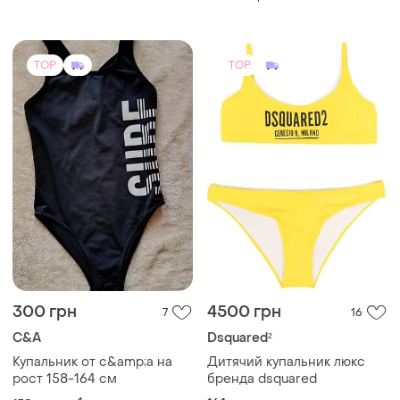
TOP
TOP
300 грн
4500 грн
7
16
C&A
Dsquared²
Купальник от c&amp;a на
Дитячий купальник люкс
рост 158-164 см
бренда dsquared