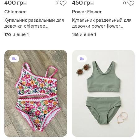
400 грн
450 грн
0
0
Chiemsee
Power Flower
Купальник раздельный для
Купальник раздельный для
девочки chiemsee
девочки power flower
bs001463 размер 176 см
bs001453 размер 152 см.
и еще
1
и еще
1
170
146