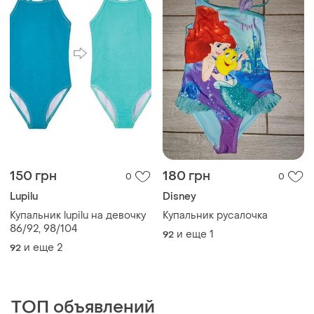
150 грн
180 грн
0
0
Lupilu
Disney
Купальник lupilu на девочку
Купальник русалочка
86/92, 98/104
и еще
1
92
и еще
2
92
ТОП объявлений