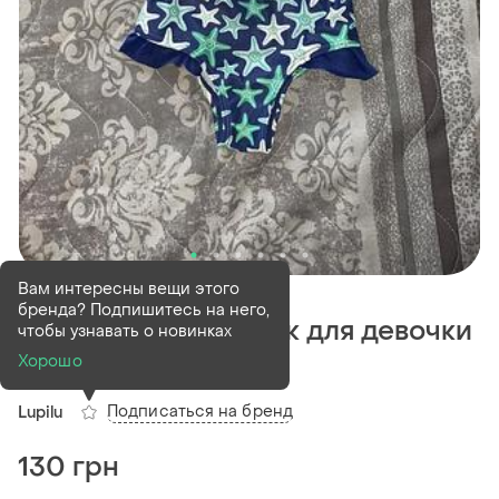
В наличии
1 шт
Вам интересны вещи этого
бренда? Подпишитесь на него,
Сдельный купальник для девочки
чтобы узнавать о новинках
lupilu
Хорошо
Подписаться на бренд
Lupilu
130 грн