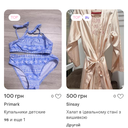
TOP
TOP
100 грн
500 грн
0
0
Primark
Sinsay
Купальники детские
Халат в ідеальному стані з
вишивкою
и еще
1
98
Другой