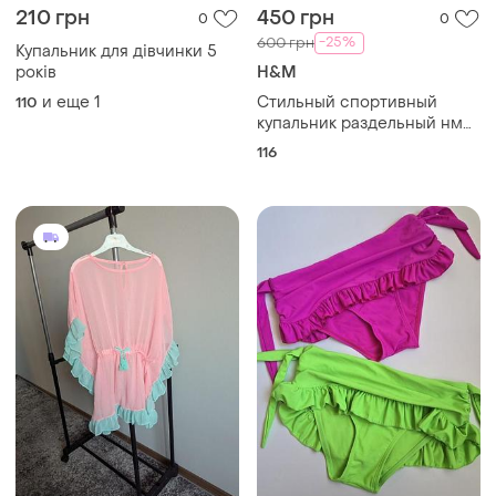
210 грн
450 грн
0
0
-25%
600 грн
Купальник для дівчинки 5
років
H&M
и еще
1
Стильный спортивный
110
купальник раздельный нм
116 см 6 лет upf 50+
116
h&amp;m нм для девочки
для пляжа бассейна
плавания