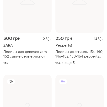
300 грн
250 грн
0
12
ZARA
Pepperts!
Лосины для девочек zara
Лосины джеггинсы 134-140,
152 синие серые хлопок
146-152, 158-164 pepperts
нитенький хлопок
152
и еще
3
134