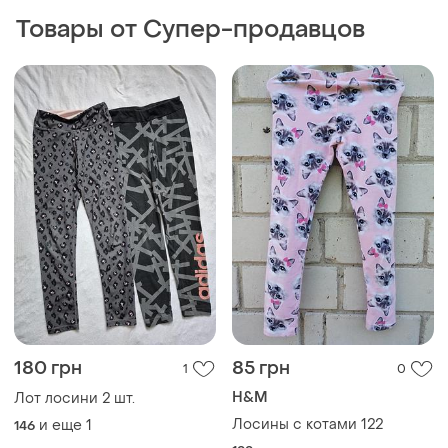
Товары от Супер-продавцов
180 грн
85 грн
1
0
H&M
Лот лосини 2 шт.
Лосины с котами 122
и еще
1
146