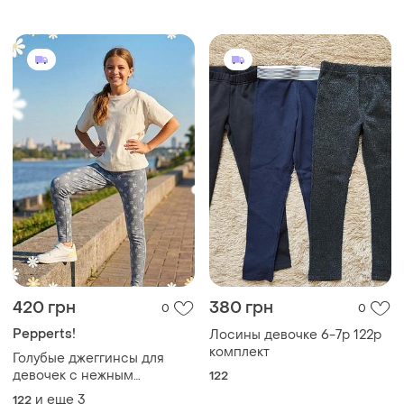
420 грн
380 грн
0
0
Pepperts!
Лосины девочке 6-7р 122р
комплект
Голубые джеггинсы для
девочек с нежным
122
цветочным принтом,
и еще
3
122