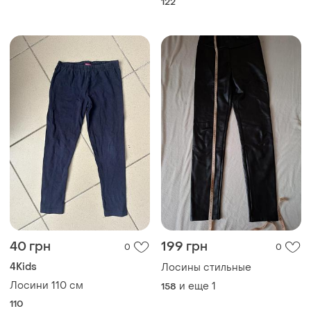
122
40 грн
199 грн
0
0
4Kids
Лосины стильные
Лосини 110 см
и еще
1
158
110