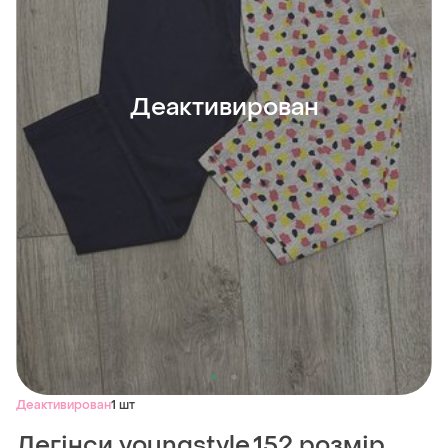
Деактивирован
Деактивирован
1 шт
Легінси youngstyle,152 розмір.