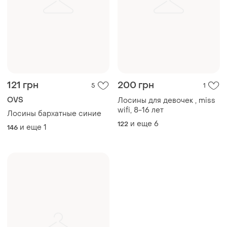
121 грн
200 грн
5
1
OVS
Лосины для девочек , miss
wifi, 8-16 лет
Лосины бархатные синие
и еще
6
122
и еще
1
146