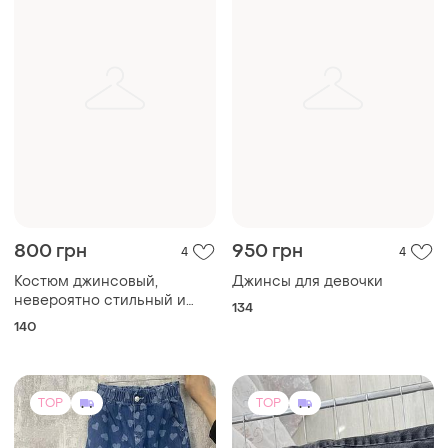
800 грн
950 грн
4
4
Костюм джинсовый,
Джинсы для девочки
невероятно стильный и
134
удобный
140
TOP
TOP