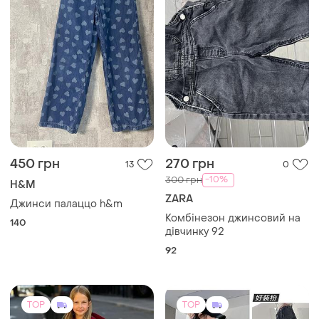
450 грн
270 грн
13
0
-10%
300 грн
H&M
ZARA
Джинси палаццо h&m
Комбінезон джинсовий на
140
дівчинку 92
92
TOP
TOP