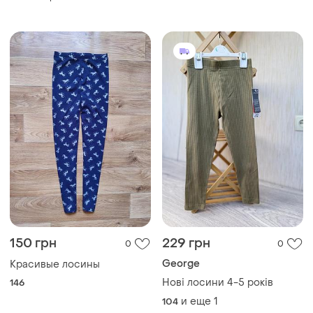
pepperts, рост 122, 134, 140,
158
150 грн
229 грн
0
0
George
Красивые лосины
Нові лосини 4-5 років
146
и еще
1
104