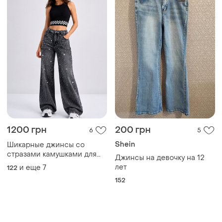
1200 грн
200 грн
6
5
Shein
Шикарные джинсы со
стразами камушками для
Джинсы на девочку на 12
девочки палаццо широкие
лет
и еще
7
122
152