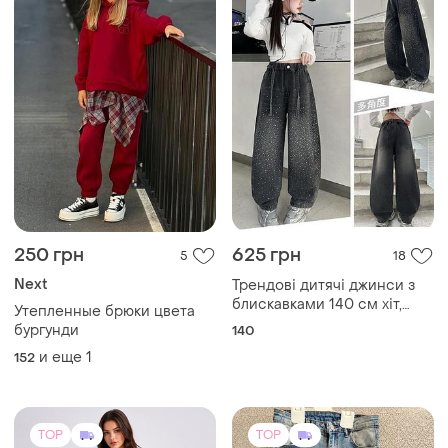
250 грн
625 грн
5
18
Next
Трендові дитячі джинси з
блискавками 140 см хіт,
Утепленные брюки цвета
zara, next, h&m
бургунди
140
и еще
1
152
TOP
TOP