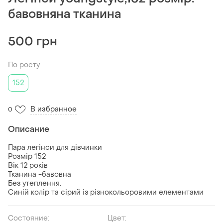
бавовняна тканина
500 грн
По росту
152
В избранное
0
Описание
Пара легінси для дівчинки
Розмір 152
Вік 12 років
Тканина -бавовна
Без утеплення.
Синій колір та сірий із різнокольоровими елементами
Состояние:
Цвет: