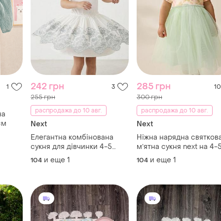
242 грн
285 грн
1
3
10
255 грн
300 грн
распродажа до 10 авг.
распродажа до 10 авг.
на
см
Next
Next
Елегантна комбінована
Ніжна нарядна святков
сукня для дівчинки 4-5
мʼятна сукня next на 4-5
років.
шифонова плаття святк
и еще
1
и еще
1
104
104
фатин в квіти