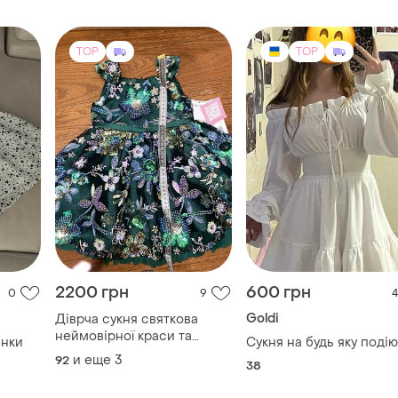
TOP
TOP
2200 грн
600 грн
0
9
4
Goldi
Діврча сукня святкова
неймовірної краси та
инки
Сукня на будь яку подію
кольору із сша
и еще
3
92
38