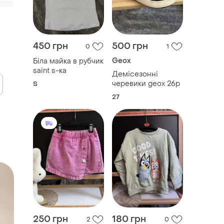
450 грн
500 грн
0
1
Geox
Біла майка в рубчик
saint s-ка
Демісезонні
черевики geox 26р
S
27
250 грн
180 грн
2
0