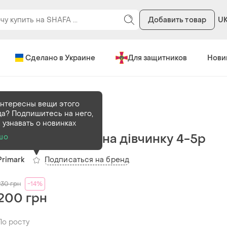
Добавить товар
U
Сделано в Украине
Для защитников
Нови
афаны
Платья
нтересны вещи этого
а? Подпишитесь на него,
В наличии
1 шт
 узнавать о новинках
Муслінова сукня на дівчинку 4-5р
шо
Подписаться на бренд
Primark
230
грн
-14%
200 грн
По росту