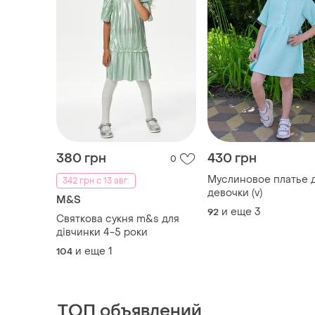
380 грн
430 грн
0
Муслиновое платье 
342 грн с 13 авг.
девочки (v)
M&S
и еще
3
92
Святкова сукня m&s для
дівчинки 4-5 роки
и еще
1
104
ТОП объявлений