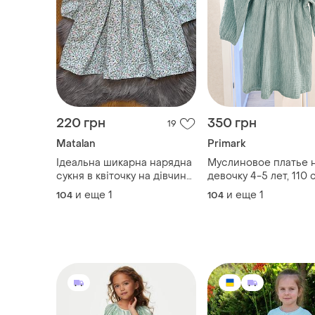
220 грн
350 грн
19
Мatalan
Primark
Ідеальна шикарна нарядна
Муслиновое платье 
сукня в квіточку на дівчинку
девочку 4-5 лет, 110 
4/5р matalan
и еще
1
и еще
1
104
104