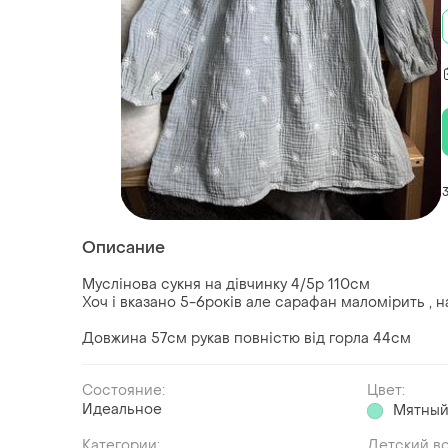
Описание
Муслінова сукня на дівчинку 4/5р 110см
Хоч і вказано 5-6років але сарафан маломірить , н
Довжина 57см рукав повністю від горла 44см
Состояние:
Цвет:
Идеальное
Мятны
Категории:
Детский в