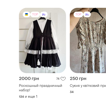
TOP
TOP
2000 грн
250 грн
74
Роскошный праздничный
Сукня у квітковий пр
набор!
34
и еще
1
134