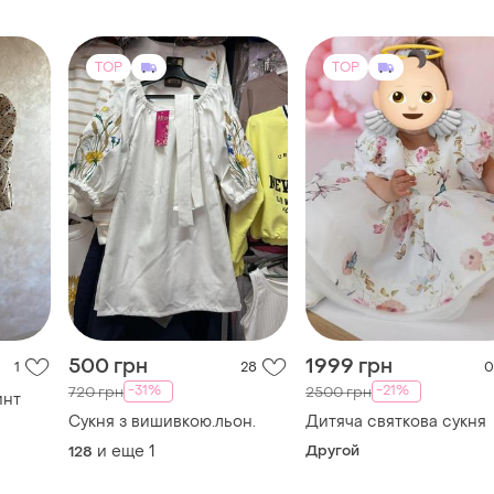
TOP
TOP
500 грн
1999 грн
1
28
0
-31%
-21%
720 грн
2500 грн
инт
Сукня з вишивкою.льон.
Дитяча святкова сукня
и еще
1
Другой
128