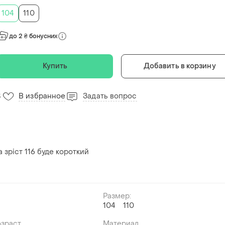
104
110
до 2 ₴ бонусних
Купить
Добавить в корзину
В избранное
Задать вопрос
3
а зріст 116 буде короткий
Размер:
104
110
й
озраст
Материал