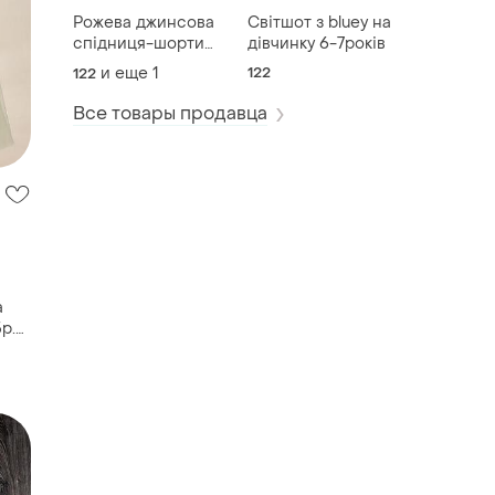
Рожева джинсова
Світшот з bluey на
спідниця-шорти
дівчинку 6-7років
122/128о
и еще
1
122
122
Все товары продавца
а
р.
ове