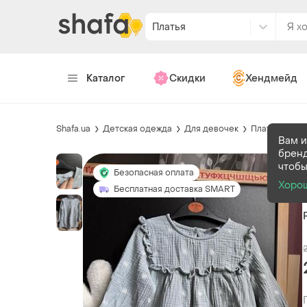
Платья
Каталог
Скидки
Хендмейд
Shafa.ua
Детская одежда
Для девочек
Платья и сар
Вам и
бренд
чтобы
Безопасная оплата
Хоро
Бесплатная доставка SMART