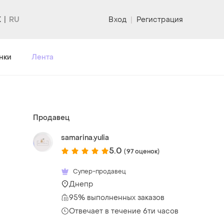
K
Вход
|
Регистрация
нки
Лента
Продавец
samarina.yulia
5.0
(97 оценок)
Супер-продавец
Днепр
95% выполненных заказов
Отвечает в течение 6ти часов