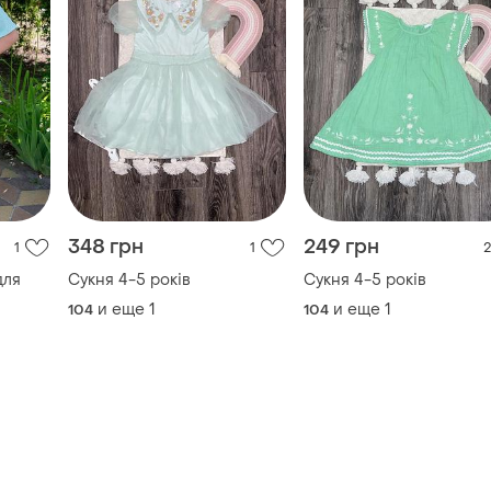
348 грн
249 грн
1
1
2
для
Сукня 4-5 років
Сукня 4-5 років
и еще
1
и еще
1
104
104