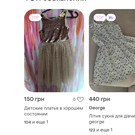
TOP
TOP
150 грн
440 грн
0
George
Детские платья в хорошем
состоянии
Літня сукня для дівч
george
и еще
1
104
и еще
1
122