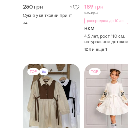
250 грн
189 грн
1
199 грн
Сукня у квітковий принт
распродажа до 10 авг.
34
H&M
4,5 лет, рост 110 см.
натуральное детско
платье из хлопка h&
и еще
1
104
(Эч энд эм) артикул 
TOP
TOP