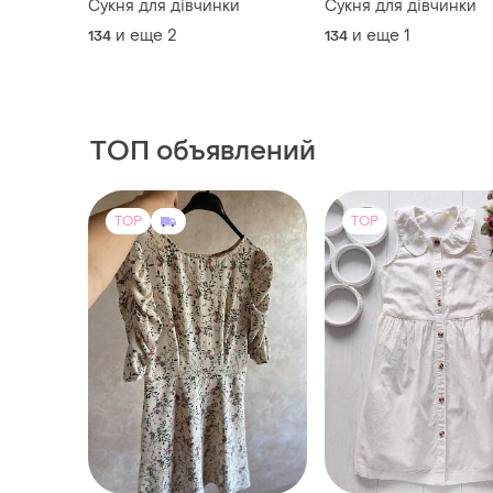
Сукня для дівчинки
Сукня для дівчинки
и еще
2
и еще
1
134
134
ТОП объявлений
TOP
TOP