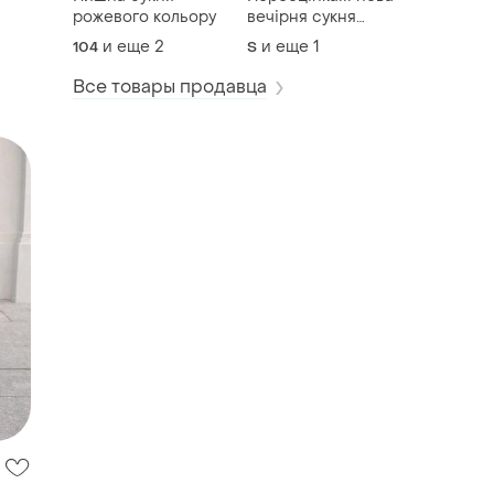
рожевого кольору
вечірня сукня
корсетна
и еще
2
и еще
1
104
S
Все товары продавца