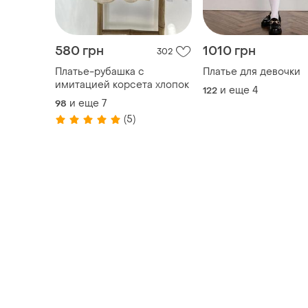
580 грн
1010 грн
302
Платье-рубашка с
Платье для девочки
имитацией корсета хлопок
и еще
4
122
и еще
7
98
(5)