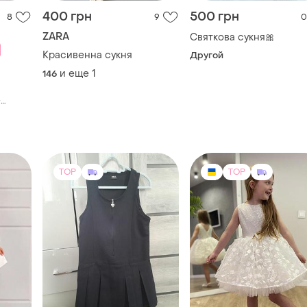
400 грн
500 грн
8
9
0
ZARA
Святкова сукня🎀
Красивенна сукня
Другой
и еще
1
146
е
amp;m
27477
TOP
TOP