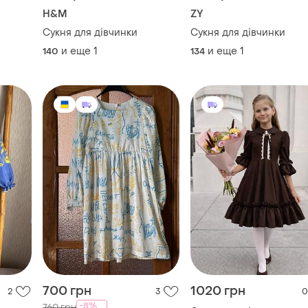
H&M
ZY
Сукня для дівчинки
Сукня для дівчинки
и еще
1
и еще
1
140
134
700 грн
1020 грн
2
3
0
-8%
760 грн