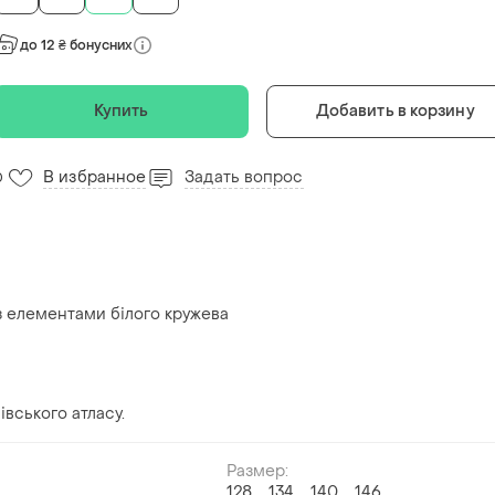
до 12 ₴ бонусних
Купить
Добавить в корзину
В избранное
Задать вопрос
0
з елементами білого кружева
вського атласу.
Размер:
128
134
140
146