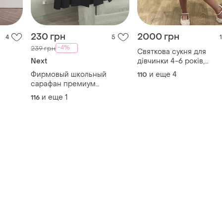
230 грн
2000 грн
4
5
1
-4%
239 грн
Святкова сукня для
Next
дівчинки 4-6 років,
універсальний розмір,
Фирмовый школьный
и еще
4
110
дуже гарна та ніжна
сарафан премиум
качество next!👑👑👑
и еще
1
116