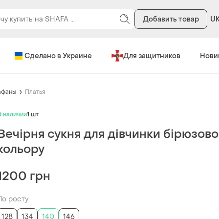
Добавить товар
U
Сделано в Украине
Для защитников
Нови
афаны
Платья
В наличии
1 шт
Вечірня сукня для дівчинки бірюзово
кольору
1200 грн
По росту
128
134
140
146