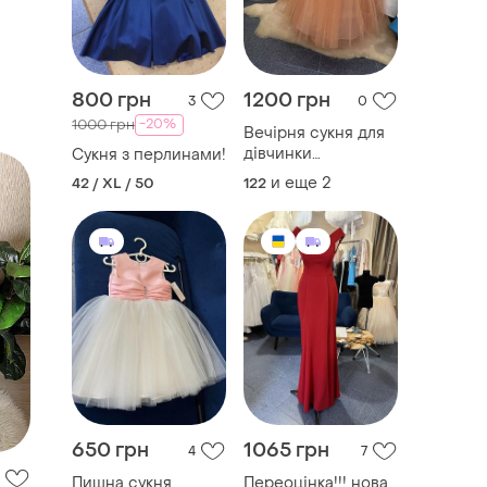
800 грн
1200 грн
3
0
-20%
1000 грн
Вечірня сукня для
дівчинки
Сукня з перлинами!
персикового
и еще
2
42 / XL / 50
122
кольору
650 грн
1065 грн
4
7
Пишна сукня
Переоцінка!!! нова