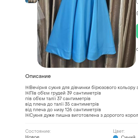
Описание
￼Вечірня сукня для дівчинки бірюзового кольору 
￼Пів об’єм грудей 39 сантиметрів
пів об’єм талії 37 сантиметрів
від плеча до талії 35 сантиметрів
від плеча до низу 126 сантиметрів
￼Сукня дуже пишна виготовлена з дорогого королі
Состояние:
Цвет:
Новое
Синий