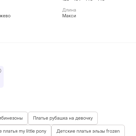
Длина
ужево
Макси
мбинезоны
Платье рубашка на девочку
 платья my little pony
Детские платья эльзы frozen