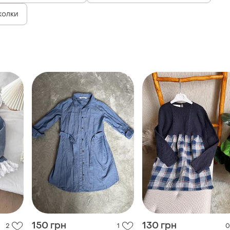
колки
150 грн
130 грн
2
1
0