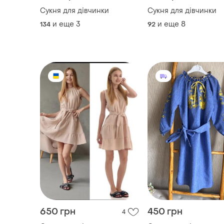
Сукня для дівчинки
Сукня для дівчинки
и еще
3
и еще
8
134
92
650 грн
450 грн
4