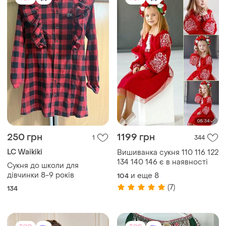
250 грн
1199 грн
1
344
LC Waikiki
Вишиванка сукня 110 116 122
134 140 146 є в наявності
Сукня до школи для
дівчинки 8-9 років
и еще
8
104
(7)
134