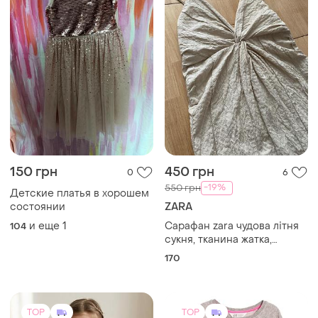
150 грн
450 грн
0
6
-19%
550 грн
Детские платья в хорошем
состоянии
ZARA
и еще
1
Сарафан zara чудова літня
104
сукня, тканина жатка,
прямого крою
170
TOP
TOP