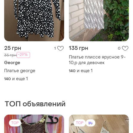
25 грн
135 грн
1
0
-29%
35 грн
Платье плиссе ярусное 9-
George
10,р для девочек
Платье george
и еще
1
140
и еще
1
140
ТОП объявлений
TOP
TOP