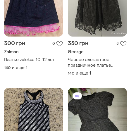
300 грн
350 грн
0
8
Zalman
George
Платье zalekua 10-12 лет
Черное элегантное
праздничное платье
и еще
1
140
george, рост 140–146 см
и еще
1
140
(10–11 лет)