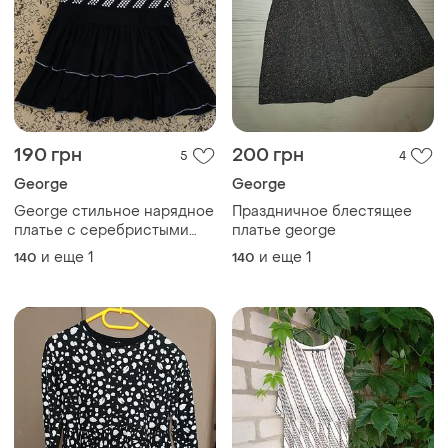
190 грн
200 грн
5
4
George
George
George стильное нарядное
Праздничное блестящее
платье с серебристыми
платье george
пайетками. 10-11 лет
и еще
1
и еще
1
140
140