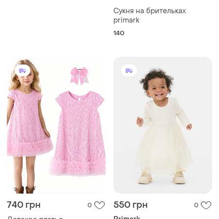
Сукня на брительках
primark
140
740 грн
550 грн
0
0