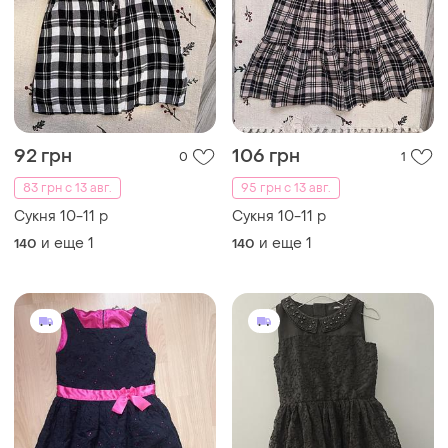
92 грн
106 грн
0
1
83 грн с 13 авг.
95 грн с 13 авг.
Сукня 10-11 р
Сукня 10-11 р
и еще
1
и еще
1
140
140