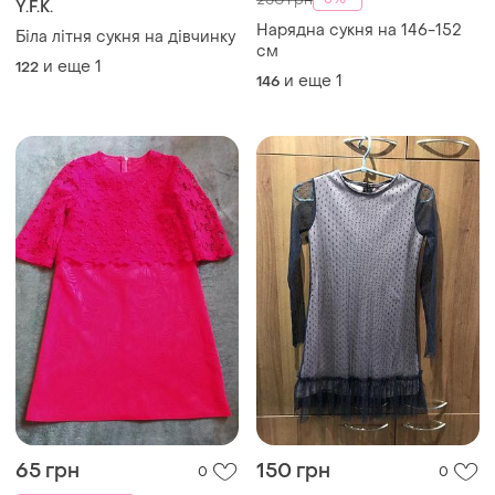
Y.F.K.
Нарядна сукня на 146-152
Біла літня сукня на дівчинку
см
и еще
1
122
и еще
1
146
65 грн
150 грн
0
0