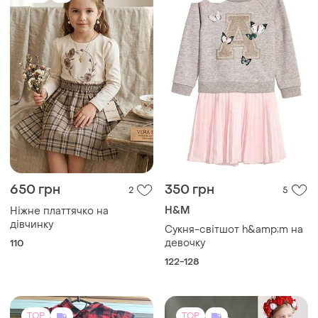
650 грн
350 грн
2
5
H&M
Ніжне платтячко на
дівчинку
Сукня-світшот h&amp;m на
девочку
110
122-128
TOP
TOP