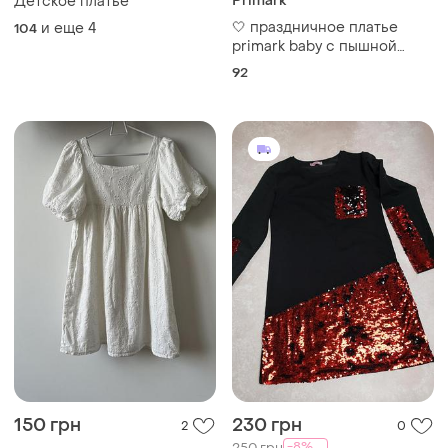
Primark
Детское платье
🤍 праздничное платье
и еще
4
104
primark baby с пышной
фатиновой юбкой
92
150 грн
230 грн
2
0
-8%
250 грн