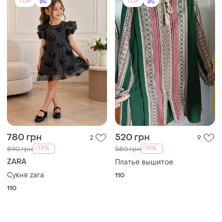
TOP
TOP
780 грн
520 грн
2
9
-13%
-11%
890 грн
580 грн
ZARA
Платье вышитое
Сукня zara
110
110