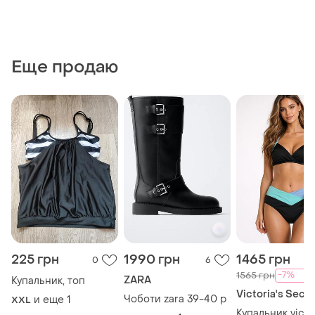
Еще продаю
225 грн
1990 грн
1465 грн
0
6
-7%
1565 грн
ZARA
Купальник, топ
Victoria's Secre
Чоботи zara 39-40 р
и еще
1
XXL
Купальник victo