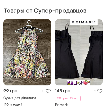
Товары от Супер-продавцов
99 грн
145 грн
0
2
Сукня для дівчинки
131 грн с 13 авг.
и еще
1
140
Primark