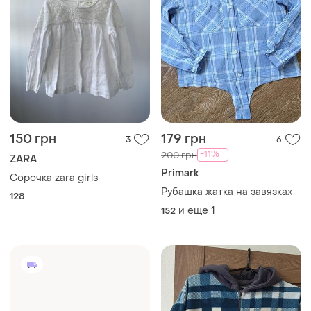
150 грн
179 грн
3
6
-11%
200 грн
ZARA
Primark
Сорочка zara girls
Рубашка жатка на завязках
128
и еще
1
152