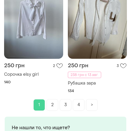
250 грн
250 грн
2
3
Сорочка elsy girl
238 грн с 13 авг.
140
Рубашка зара
134
1
2
3
4
>
Не нашли то, что ищете?