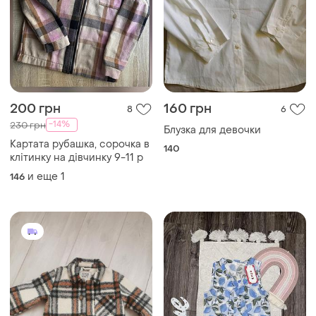
200 грн
160 грн
8
6
-14%
230 грн
Блузка для девочки
Картата рубашка, сорочка в
140
клітинку на дівчинку 9-11 р
и еще
1
146