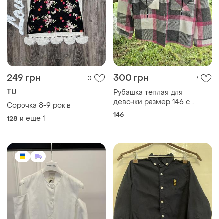
249 грн
300 грн
0
7
TU
Рубашка теплая для
девочки размер 146 с
Сорочка 8-9 років
капюшоном
146
и еще
1
128