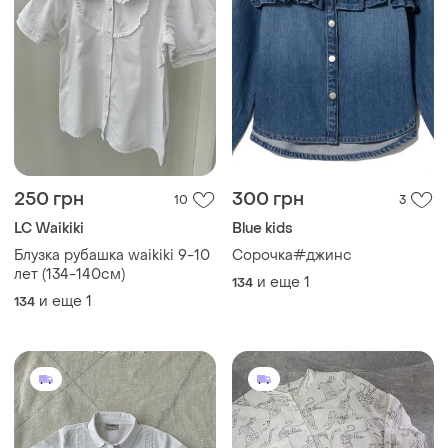
250 грн
300 грн
10
3
LC Waikiki
Blue kids
Блузка рубашка waikiki 9-10
Сорочка#джинс
лет (134-140см)
и еще
1
134
и еще
1
134