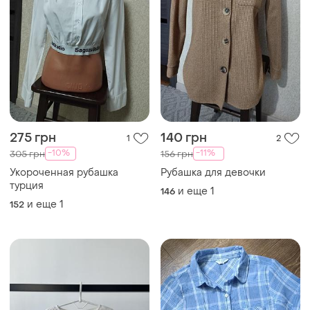
275 грн
140 грн
1
2
-10%
-11%
305 грн
156 грн
Укороченная рубашка
Рубашка для девочки
турция
и еще
1
146
и еще
1
152