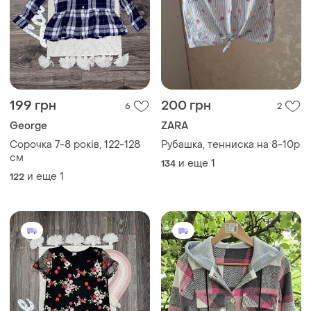
199 грн
200 грн
6
2
George
ZARA
Сорочка 7-8 років, 122-128
Рубашка, тенниска на 8-10р
см
и еще
1
134
и еще
1
122