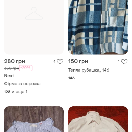
280 грн
150 грн
4
1
-20%
350 грн
Тепла рубашка,, 146
Next
146
Фірмова сорочка
и еще
1
128