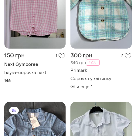
150 грн
300 грн
1
2
-12%
340 грн
Next Gymboree
Primark
Блуза-сорочка next
Сорочка у клітинку
146
и еще
1
92