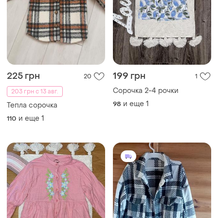
225 грн
199 грн
20
1
Сорочка 2-4 рочки
203 грн с 13 авг.
и еще
1
98
Тепла сорочка
и еще
1
110