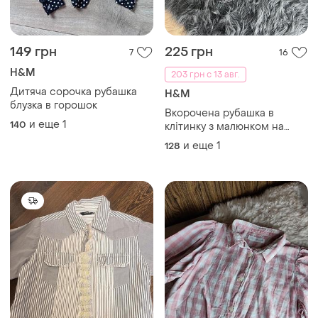
149 грн
225 грн
7
16
H&M
203 грн с 13 авг.
Дитяча сорочка рубашка
H&M
блузка в горошок
Вкорочена рубашка в
и еще
1
140
клітинку з малюнком на
спинці
и еще
1
128