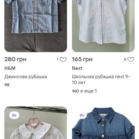
280 грн
165 грн
1
4
H&M
Next
Джинсова рубашка
Школьная рубашка next 9-
10 лет
98
и еще
1
140