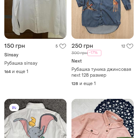
150 грн
250 грн
5
12
-17%
300 грн
Sinsay
Next
Рубашка sinsay
Рубашка туника джинсовая
и еще
1
164
next 128 размер
и еще
1
128