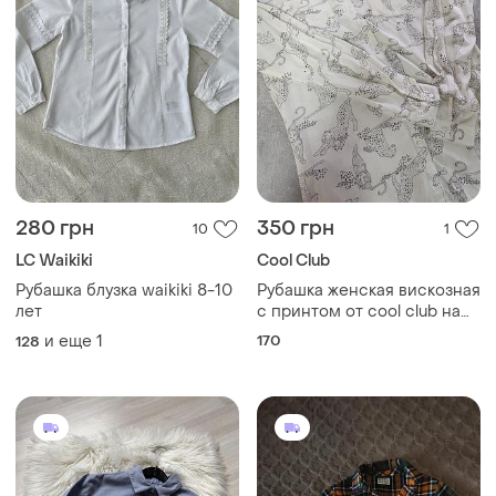
280 грн
350 грн
10
1
LC Waikiki
Cool Club
Рубашка блузка waikiki 8-10
Рубашка женская вискозная
лет
с принтом от cool club на
170 см
и еще
1
170
128