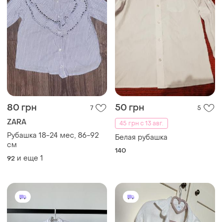
80 грн
50 грн
7
5
ZARA
45 грн с 13 авг.
Рубашка 18-24 мес, 86-92
Белая рубашка
см
140
и еще
1
92