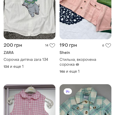
200 грн
190 грн
14
6
ZARA
Shein
Сорочка дитяча zara 134
Стильна, вкорочена
сорочка 🪷
и еще
1
134
и еще
1
146