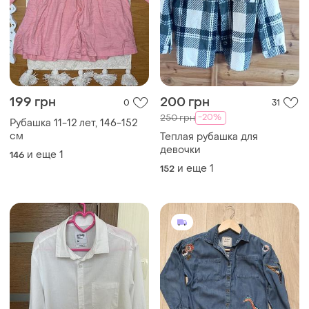
199 грн
200 грн
0
31
-20%
250 грн
Рубашка 11-12 лет, 146-152
см
Теплая рубашка для
девочки
и еще
1
146
и еще
1
152