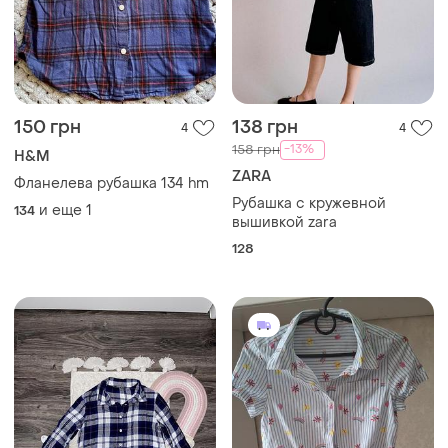
150 грн
138 грн
4
4
-13%
158 грн
H&M
ZARA
Фланелева рубашка 134 hm
Рубашка с кружевной
и еще
1
134
вышивкой zara
128