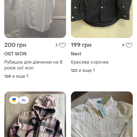
200 грн
199 грн
3
4
OST WON
Next
Рубашка для дівчинки на 8
Красива сорочка
років ost won
и еще
1
122
и еще
1
128