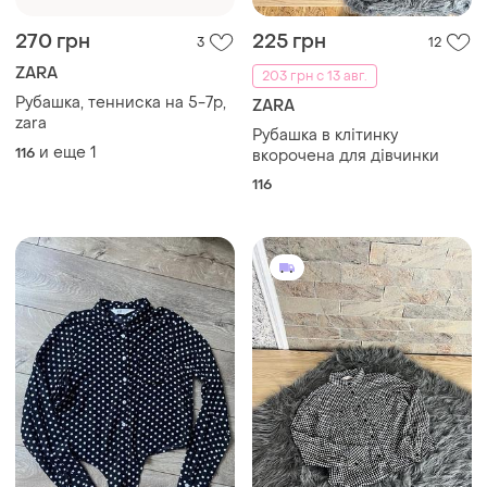
270 грн
225 грн
3
12
ZARA
203 грн с 13 авг.
Рубашка, тенниска на 5-7р,
ZARA
zara
Рубашка в клітинку
и еще
1
116
вкорочена для дівчинки
116