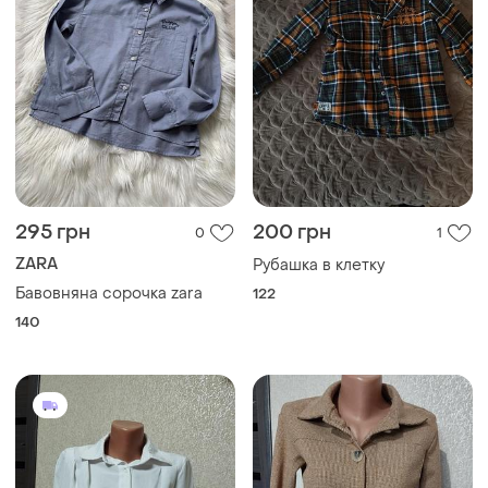
295 грн
200 грн
0
1
ZARA
Рубашка в клетку
Бавовняна сорочка zara
122
140