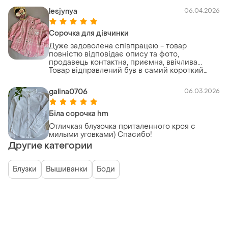
lesjynya
06.04.2026
Сорочка для дівчинки
Дуже задоволена співпрацею - товар
повністю відповідає опису та фото,
продавець контактна, приємна, ввічлива...
Товар відправлений був в самий короткий
термін, гарно упакований, стан на ⬆️. Щиро
РЕКОМЕНДУЮ!!!
galina0706
06.03.2026
Біла сорочка hm
Отличкая блузочка приталенного кроя с
милыми уговками) Спасибо!
Другие категории
Блузки
Вышиванки
Боди