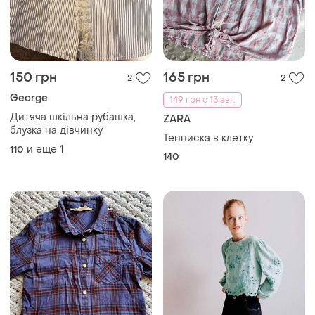
150 грн
165 грн
2
2
George
149 грн с 13 авг.
Дитяча шкільна рубашка,
ZARA
блузка на дівчинку
Тенниска в клетку
и еще
1
110
140