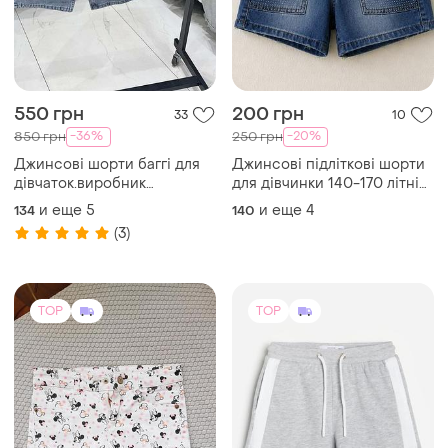
550 грн
200 грн
33
10
-36%
-20%
850 грн
250 грн
Джинсові шорти баггі для
Джинсові підліткові шорти
дівчаток.виробник
для дівчинки 140-170 літні
туреччина.гарні,якісні.
шорти дитячі джинсові
и еще
5
и еще
4
134
140
(3)
TOP
TOP