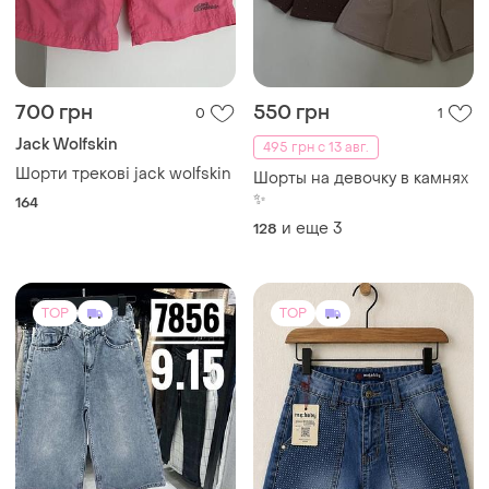
700 грн
550 грн
0
1
Jack Wolfskin
495 грн с 13 авг.
Шорти трекові jack wolfskin
Шорты на девочку в камнях
✨
164
и еще
3
128
TOP
TOP