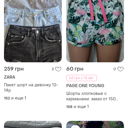
259 грн
60 грн
3
0
ZARA
54 грн с 13 авг.
Пакет шорт на девочку 12-
PAGE ONE YOUNG
14р
Шорты хлопковые с
и еще
1
152
карманами. заказ от 150
грн!
и еще
1
158