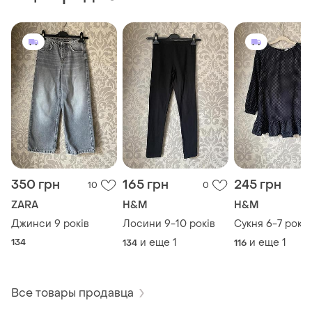
350 грн
165 грн
245 грн
10
0
ZARA
H&M
H&M
Джинси 9 років
Лосини 9-10 років
Сукня 6-7 років
134
и еще
1
и еще
1
134
116
Все товары продавца