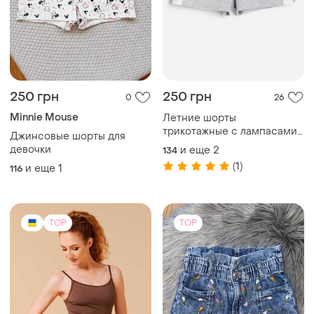
250 грн
250 грн
0
26
Minnie Mouse
Летние шорты
трикотажные с лампасами
Джинсовые шорты для
для девочки: детские,
девочки
и еще
2
134
подросшие
(1)
и еще
1
116
TOP
TOP