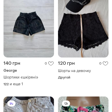
140 грн
120 грн
0
0
George
Шорты на девочку
Шортики «шкіряні»
Другой
и еще
1
122