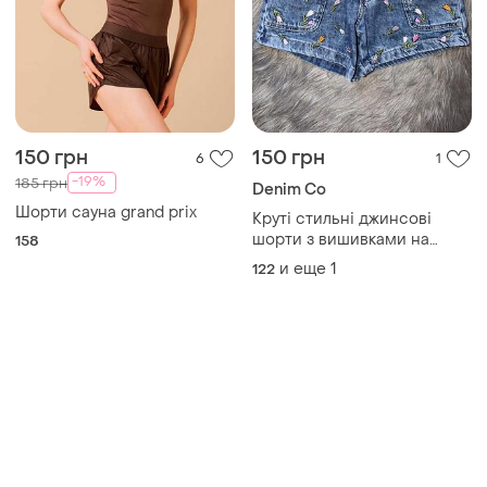
150 грн
150 грн
6
1
-19%
185 грн
Denim Co
Шорти сауна grand prix
Круті стильні джинсові
шорти з вишивками на
158
дівчинку 7/8р denim co
и еще
1
122