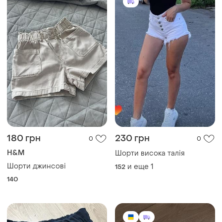
180 грн
230 грн
0
0
H&M
Шорти висока талія
Шорти джинсові
и еще
1
152
140