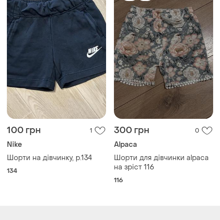
100 грн
300 грн
1
0
Nike
Alpaca
Шорти на дівчинку, р.134
Шорти для дівчинки alpaca
на зріст 116
134
116