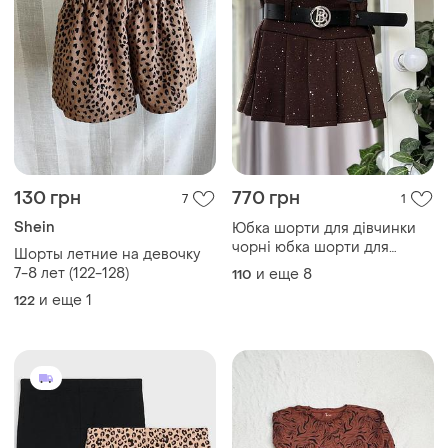
130 грн
770 грн
7
1
Shein
Юбка шорти для дівчинки
чорні юбка шорти для
Шорты летние на девочку
дівчинки коричневі
7-8 лет (122-128)
и еще
8
110
и еще
1
122