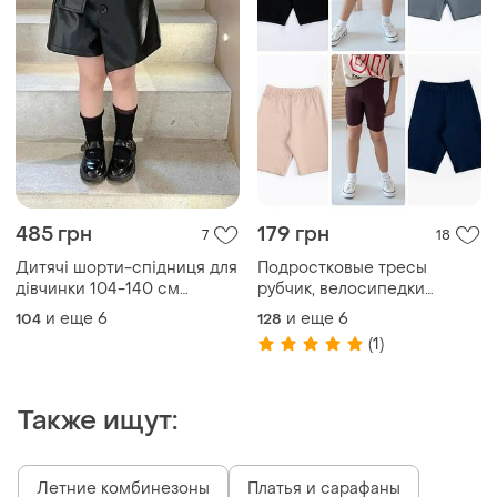
485 грн
179 грн
7
18
Дитячі шорти-спідниця для
Подростковые тресы
дівчинки 104-140 см
рубчик, велосипедки
чорний 5002
детские рубчик, трессы,
и еще
6
и еще
6
104
128
шортики трикотажные в
(1)
утяжелике
Также ищут:
Летние комбинезоны
Платья и сарафаны