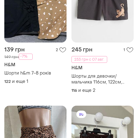
139 грн
245 грн
2
1
-7%
149 грн
233 грн с 07 авг.
H&M
H&M
Шорти h&m 7-8 років
Шорты для девочки/
и еще
1
122
мальчика 116см, 122см,
128см, h&amp;m, 5-6роков,
и еще
2
116
6-7роков, 7-8роков, шорты
детские, хлопок