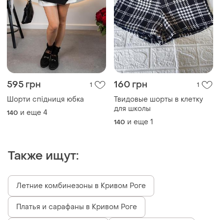
595 грн
160 грн
1
1
Шорти спідниця юбка
Твидовые шорты в клетку
для школы
и еще
4
140
и еще
1
140
Также ищут:
Летние комбинезоны в Кривом Роге
Платья и сарафаны в Кривом Роге