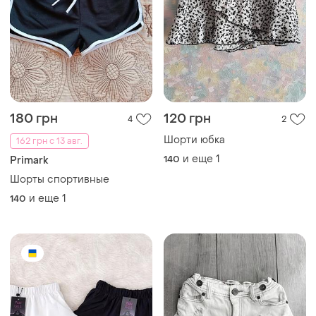
180 грн
120 грн
4
2
Шорти юбка
162 грн с 13 авг.
и еще
1
140
Primark
Шорты спортивные
и еще
1
140