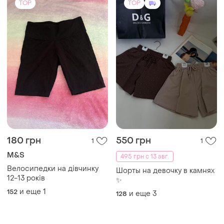
TOP
TOP
180 грн
550 грн
1
1
M&S
495 грн с 13 авг.
Велосипедки на дівчинку
Шорты на девочку в камнях
12-13 років
✨
и еще
1
152
и еще
3
128