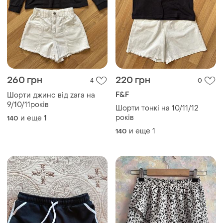
260 грн
220 грн
4
0
F&F
Шорти джинс від zara на
9/10/11років
Шорти тонкі на 10/11/12
років
и еще
1
140
и еще
1
140