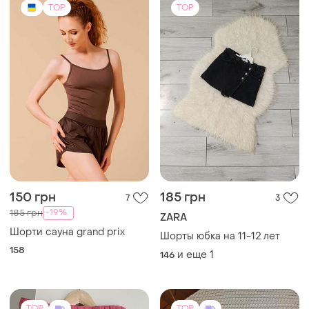
TOP
TOP
150 грн
185 грн
7
3
-19%
185 грн
ZARA
Шорти сауна grand prix
Шорты юбка на 11-12 лет
158
и еще
1
146
TOP
TOP