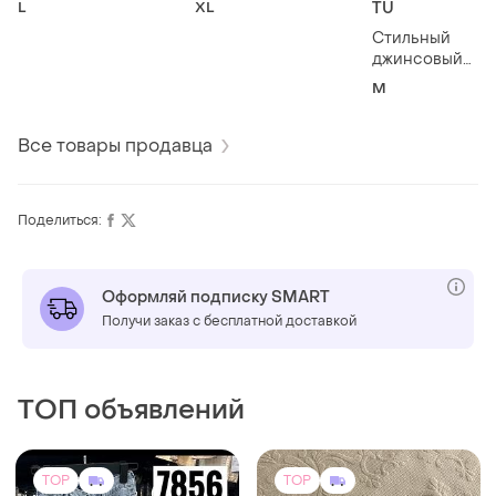
L
XL
TU
Стильный
джинсовый
комбинезон tu 
M
Все товары продавца
Поделиться:
Оформляй подписку SMART
Получи заказ с бесплатной доставкой
ТОП объявлений
TOP
TOP