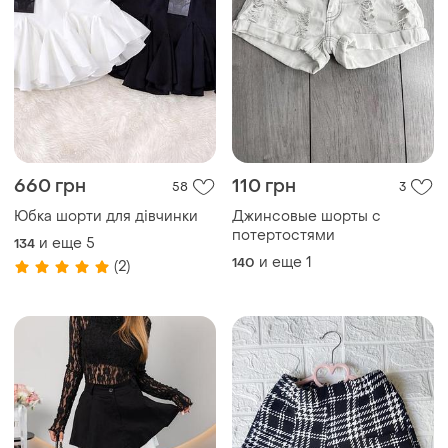
660 грн
110 грн
58
3
Юбка шорти для дівчинки
Джинсовые шорты с
потертостями
и еще
5
134
и еще
1
140
(2)