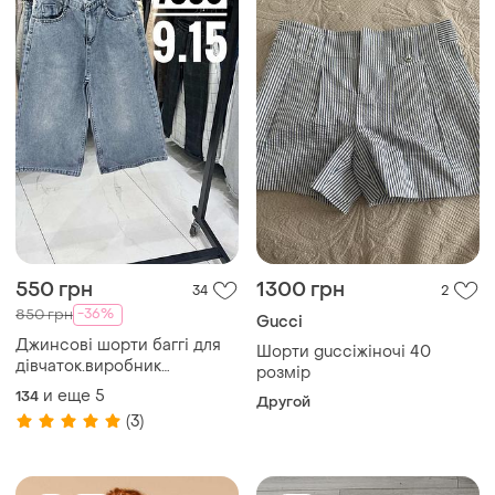
550 грн
1300 грн
34
2
-36%
850 грн
Gucci
Джинсові шорти баггі для
Шорти gucciжіночі 40
дівчаток.виробник
розмір
туреччина.гарні,якісні.
и еще
5
134
Другой
(3)