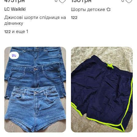
475 грн
130 грн
0
0
LC Waikiki
Шорты детские 💞
Джисові шорти спідниця на
122
дівчинку
и еще
1
122