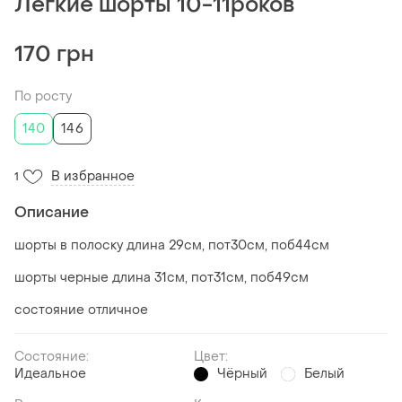
Легкие шорты 10-11роков
170 грн
По росту
140
146
В избранное
1
Описание
шорты в полоску длина 29см, пот30см, поб44см
шорты черные длина 31см, пот31см, поб49см
состояние отличное
Состояние:
Цвет:
Идеальное
Чёрный
Белый