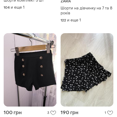
Шорти комплект 3 шт
ZARA
и еще
1
104
Шорти на дівчинку на 7 та 8
років
и еще
1
122
100 грн
190 грн
3
1