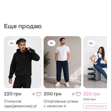
Еще продаю
220 грн
200 грн
225 грн
0
0
250 грн
Стильное
Спортивные штаны
худи(дверночка) рl
с начесом xl
распродажа до 13