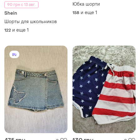
Юбка шорти
90 грн с 13 авг.
и еще
1
158
Shein
Шорты для школьников
и еще
1
122