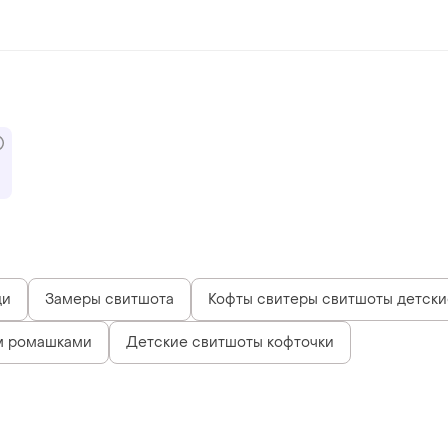
ди
Замеры свитшота
Кофты свитеры свитшоты детски
м ромашками
Детские свитшоты кофточки