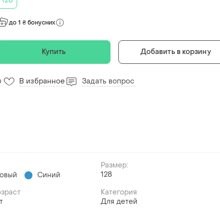
128
до 1 ₴ бонусних
Купить
Добавить в корзину
В избранное
Задать вопрос
0
Размер:
128
овый
Синий
озраст
Категория
т
Для детей