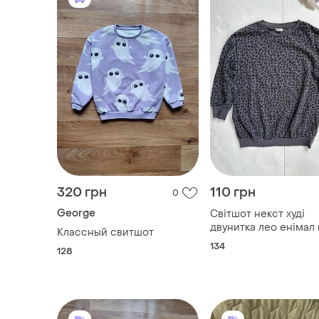
320 грн
110 грн
0
George
Світшот некст худі
двунитка лео енімал
Классный свитшот
134
128