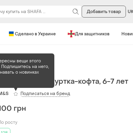
Добавить товар
U
Сделано в Украине
Для защитников
Нови
теры
Свитшоты
ересны вещи этого
 Подпишитесь на него,
В наличии
1 шт
знавать о новинках
Теплая мягкая куртка-кофта, 6-7 лет
Подписаться на бренд
M&S
100 грн
По росту