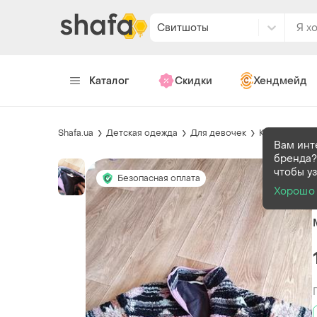
Свитшоты
Каталог
Скидки
Хендмейд
Shafa.ua
Детская одежда
Для девочек
Кофты и сви
Вам инт
бренда?
чтобы у
Безопасная оплата
Хорошо