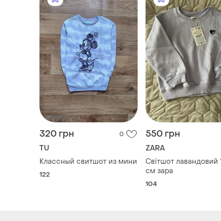
320 грн
550 грн
0
TU
ZARA
Классный свитшот из мини
Світшот лавандовий 
см зара
122
104