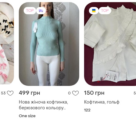
TOP
TOP
499 грн
150 грн
53
0
5
Нова жіноча кофтинка,
Кофтинка, гольф
берюзового кольору
122
розміру s/m, 70% cotton
One size