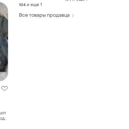
(унисекс)
и еще
1
104
Все товары продавца
шот
ода)
а