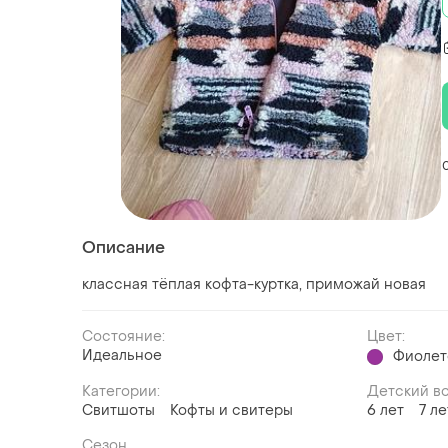
Описание
классная тёплая кофта-куртка, приможай новая
Состояние:
Цвет:
Идеальное
Фиолет
Категории:
Детский в
Свитшоты
Кофты и свитеры
6 лет
7 ле
Сезон