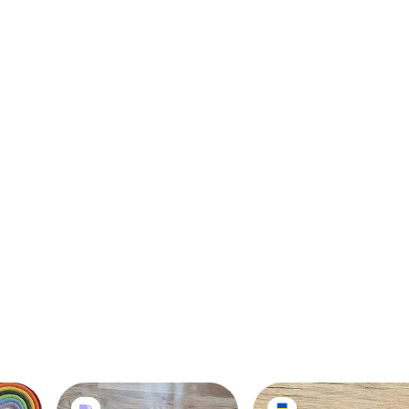
минные маус(на стран
продавца есть такие ж
брюки.можно комплект
за 500 грн)