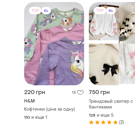
TOP
TOP
220 грн
750 грн
13
H&M
Трендовый свитер с
бантиками
Кофтинки (ціна за одну)
и еще
5
128
и еще
1
110
(2)