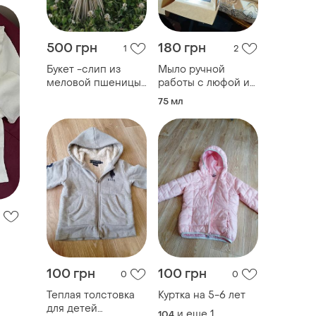
500 грн
180 грн
1
2
Букет -слип из
Мыло ручной
меловой пшеницы,
работы с люфой и
оригинальные
кофе,спа в доме
75 мл
подарки
100 грн
100 грн
0
0
Теплая толстовка
Куртка на 5-6 лет
для детей
и еще
1
104