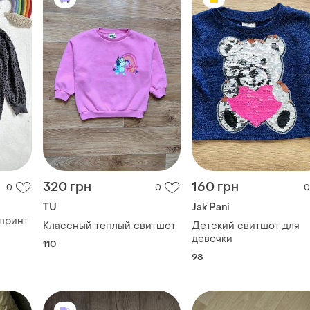
320 грн
160 грн
0
0
0
TU
Jak Pani
 принт
Классный теплый свитшот
Детский свитшот для
девочки
110
98