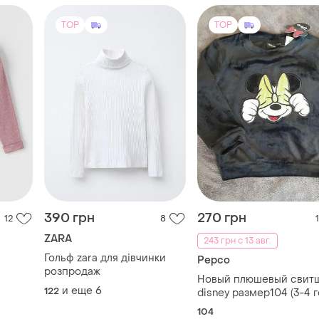
TOP
TOP
390 грн
270 грн
12
8
1
ZARA
243 грн с 13 авг.
Гольф zara для дівчинки
Pepco
розпродаж
Новый плюшевый свит
и еще
6
122
disney размер104 (3-4 г
черная велюровая кофт
104