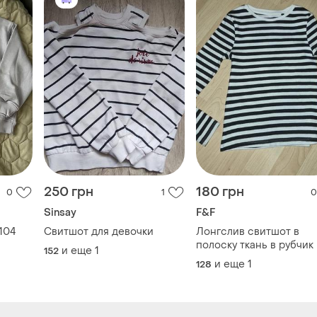
250 грн
180 грн
0
1
0
Sinsay
F&F
104
Свитшот для девочки
Лонгслив свитшот в
полоску ткань в рубчик
и еще
1
152
и еще
1
128