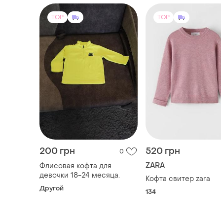
TOP
TOP
200 грн
520 грн
0
ZARA
Флисовая кофта для
девочки 18-24 месяца.
Кофта свитер zara
Другой
134