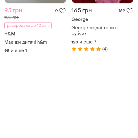
95 грн
165 грн
0
169
100 грн
George
распродажа до 10 авг.
George модні топи в
рубчик
H&M
и еще
7
Маєчки дитячі h&m
128
(4)
и еще
1
98