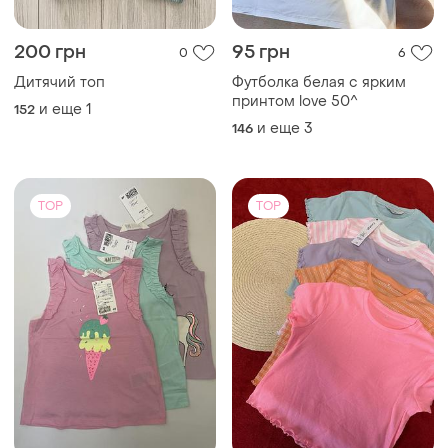
200 грн
95 грн
0
6
Дитячий топ
Футболка белая с ярким
принтом love 50^
и еще
1
152
и еще
3
146
TOP
TOP