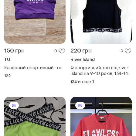
150 грн
220 грн
0
0
TU
River Island
Классный спортивный топ
💫спортивний топ від river
island на 9-10 років, 134-140
122
см.
и еще
1
134