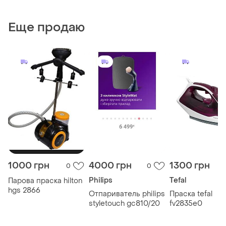
Еще продаю
1000 грн
4000 грн
1300 грн
0
0
Philips
Tefal
Парова праска hilton
hgs 2866
Отпариватель philips
Праска tefal
styletouch gc810/20
fv2835e0