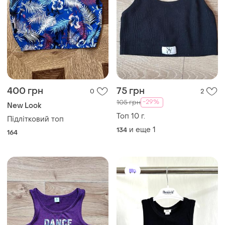
400 грн
75 грн
0
2
-29%
105 грн
New Look
Топ 10 г.
Підлітковий топ
и еще
1
134
164