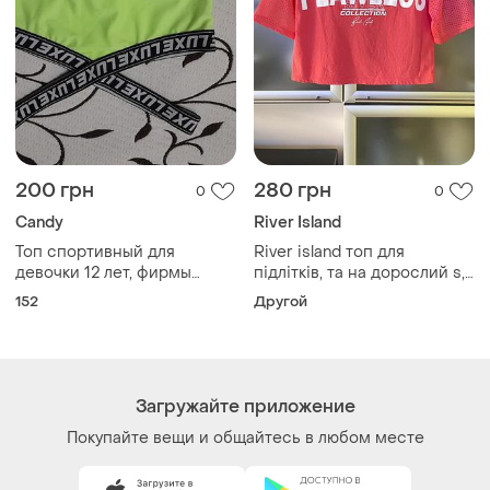
200 грн
280 грн
0
0
Candy
River Island
Топ спортивный для
River island топ для
девочки 12 лет, фирмы
підлітків, та на дорослий s,,
candy
спинка-сєточку, тканина
152
Другой
мʼяка, приємна до тілаm.
Загружайте приложение
Покупайте вещи и общайтесь в любом месте