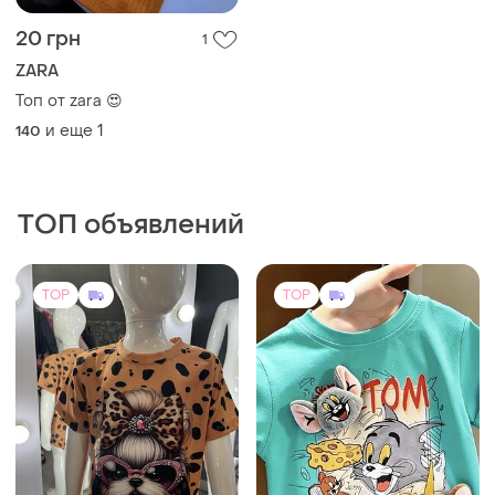
20 грн
1
ZARA
Топ от zara 😍
и еще
1
140
ТОП объявлений
TOP
TOP