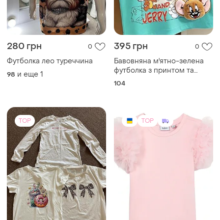
280 грн
395 грн
0
0
Футболка лео туреччина
Бавовняна м'ятно-зелена
футболка з принтом та
и еще
1
98
об'ємними плюшевими
104
елементами, р.,-100
TOP
TOP