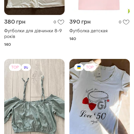
380 грн
390 грн
0
0
Футболки для дівчинки 8-9
Футболка детская
років
140
140
TOP
TOP