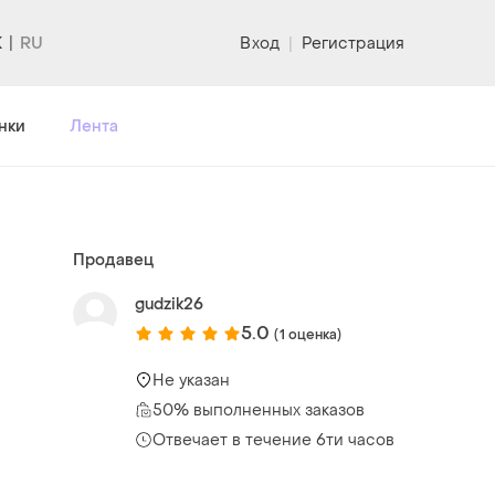
K
Вход
|
Регистрация
нки
Лента
Продавец
gudzik26
5.0
(1 оценка)
Не указан
50% выполненных заказов
Отвечает в течение 6ти часов