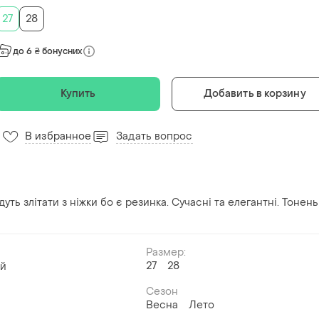
27
28
до 6 ₴ бонусних
Купить
Добавить в корзину
В избранное
Задать вопрос
удуть злітати з ніжки бо є резинка. Сучасні та елегантні. Тонень
Размер:
27
28
ый
Сезон
Весна
Лето