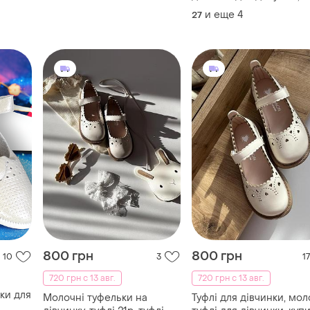
балетки детские балет
и еще
4
27
для девочки (27,28,29,31,
800 грн
800 грн
10
3
17
720 грн с 13 авг.
720 грн с 13 авг.
ки для
Молочні туфельки на
Туфлі для дівчинки, мол