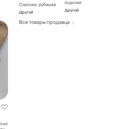
лодочки
ки
Сорочка, рубашка
32)
Другой
Другой
Все товары продавца
очні