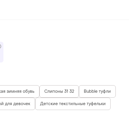
ая зимняя обувь
Слипоны 31 32
Bubble туфли
ой для девочек
Детские текстильные туфельки