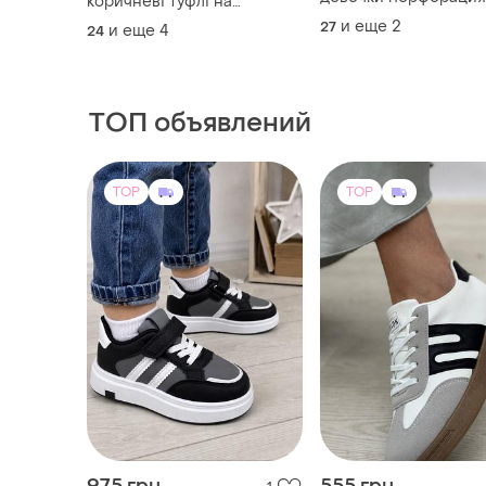
коричневі туфлі на
кожаные мягкие вес
дівчинку, коричневі туфлі
и еще
2
27
и еще
4
24
лето
на дівчинку, туфлі 26р, туфлі
27о, туфлі 28р, туфлі 29р,
туфлі 30р
ТОП объявлений
TOP
TOP