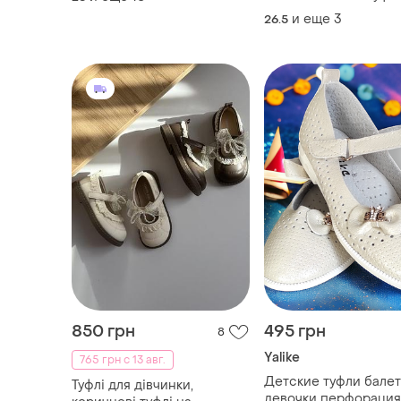
взуття на дівчинку
и еще
3
26.5
850 грн
495 грн
8
Yalike
765 грн с 13 авг.
Детские туфли балет
Туфлі для дівчинки,
девочки перфорация