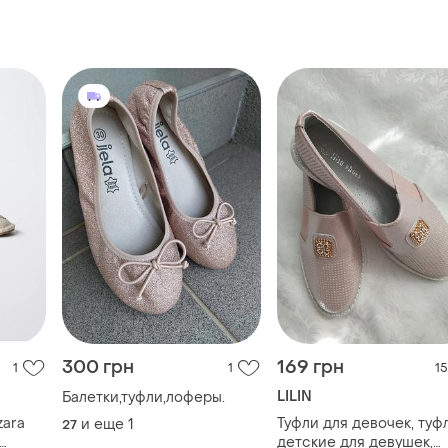
300 грн
169 грн
1
1
15
LILIN
Балетки,туфли,лоферы.
zara
Туфли для девочек, туф
и еще
1
27
детские для девушек,