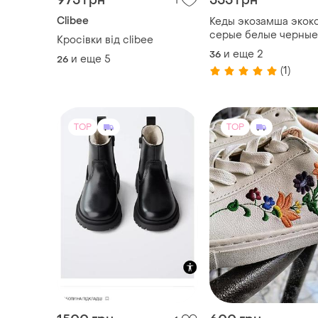
975 грн
555 грн
1
Clibee
Кеды экозамша экок
серые белые черные
Кросівки від clibee
и еще
2
36
и еще
5
26
(1)
TOP
TOP