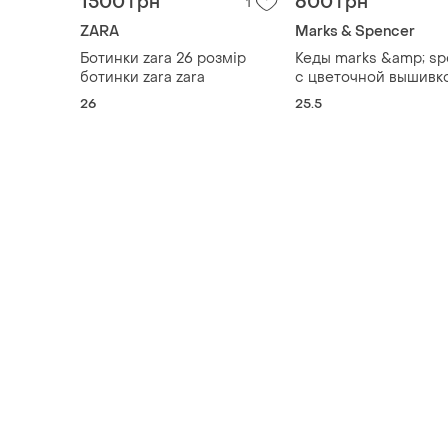
1500 грн
600 грн
1
ZARA
Marks & Spencer
Ботинки zara 26 розмір
Кеды marks &amp; sp
ботинки zara zara
с цветочной вышивко
35-35.5 (22.5 см)
26
25.5