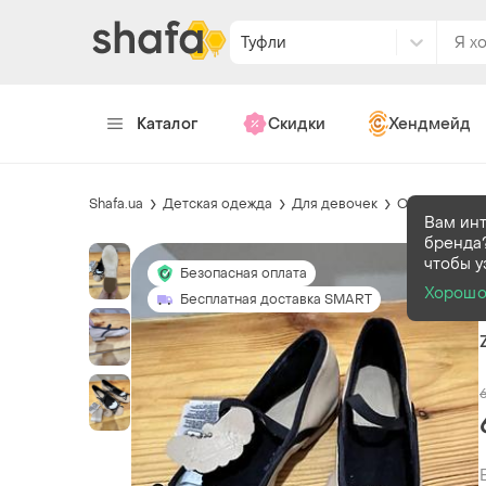
Туфли
Каталог
Скидки
Хендмейд
Shafa.ua
Детская одежда
Для девочек
Обувь
Туфл
Вам ин
бренда?
чтобы у
Безопасная оплата
Хорош
Бесплатная доставка SMART