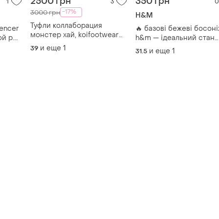
2500 грн
350 грн
1
3
0
-17%
3000 грн
H&M
Туфли коллаборация
encer
🔥 базові бежеві босон
монстер хай, koifootwear
й р.
h&m — ідеальний стан
monster high mary janes
(взуті 2-3 рази)!
и еще
1
39
и еще
1
31.5