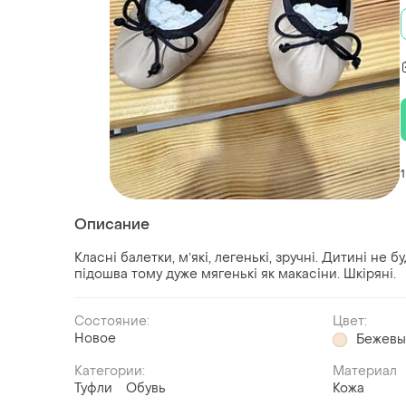
1
Описание
Класні балетки, мʼякі, легенькі, зручні. Дитині не б
підошва тому дуже мягенькі як макасіни. Шкіряні.
Состояние:
Цвет:
Новое
Бежев
Категории:
Материал
Туфли
Обувь
Кожа