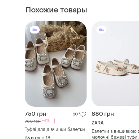
Похожие товары
750 грн
880 грн
20
-4%
780 грн
ZARA
Туфлі для дівчинки балетки
Балетки з вишивкою 
молочні бежеві туфлі
и еще
18
26