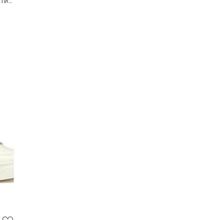
ити
нки,
флі
,