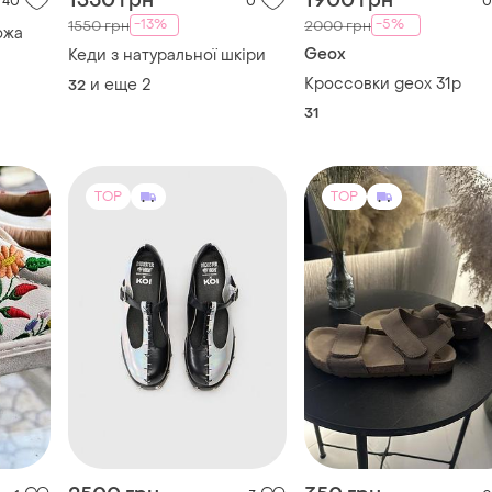
1350 грн
1900 грн
40
0
0
-13%
-5%
1550 грн
2000 грн
ожа
Geox
Кеди з натуральної шкіри
Кроссовки geox 31р
и еще
2
32
31
TOP
TOP