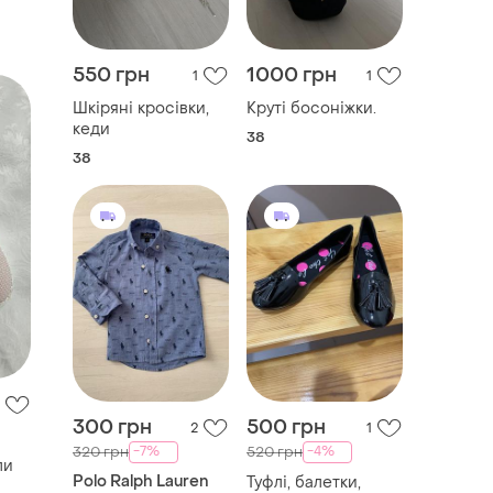
550 грн
1000 грн
1
1
Шкіряні кросівки,
Круті босоніжки.
кеди
38
38
300 грн
500 грн
2
1
-7%
-4%
320 грн
520 грн
ли
Polo Ralph Lauren
Туфлі, балетки,