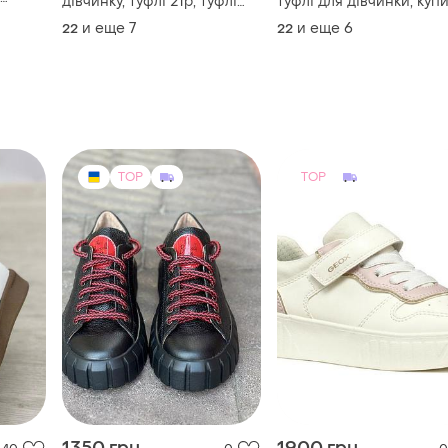
дівчинку, туфлі 21р, туфлі
туфлі для дівчинки, куп
на
22р, туфлі 23р, туфлі 24р,
нарядні туфлі для дівчи
и еще
7
и еще
6
22
22
туфлі 25р, туфлі 26р, туфлі
туфлі 24р, туфлі 26р, ту
27р, туфлі 28р, туфлі 29р,
27р, туфлі 29р, туфлі 29р
туфлі 30р
туфлі 30р
TOP
TOP