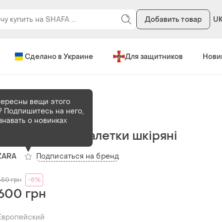
Добавить товар
U
Сделано в Украине
Для защитников
Нови
и
тересны вещи этого
 Подпишитесь на него,
В наличии
1 шт
знавать о новинках
Туфлі, мешти, балетки шкіряні
о
Подписаться на бренд
ZARA
650
грн
-8%
600 грн
Европейский