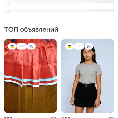
250 грн
400 грн
2
55
Ruta-S (Україна)
Спідниця в складку для
дівчинки
Юбка трехъярусная!
и еще
5
134
и еще
2
110
(3)
TOP
TOP