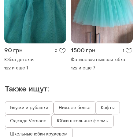
90 грн
1500 грн
0
1
Юбка детская
Фатиновая пышная юбка
и еще
1
и еще
7
122
122
Также ищут:
Блузки и рубашки
Нижнее белье
Кофты
Одежда Versace
Юбки школьные формы
Школьные юбки кружевом