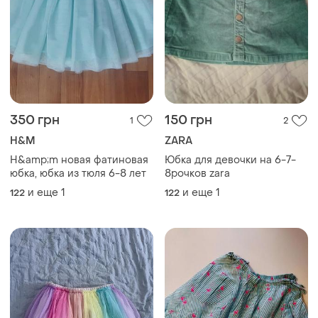
350 грн
150 грн
1
2
H&M
ZARA
H&amp;m новая фатиновая
Юбка для девочки на 6-7-
юбка, юбка из тюля 6-8 лет
8рочков zara
и еще
1
и еще
1
122
122