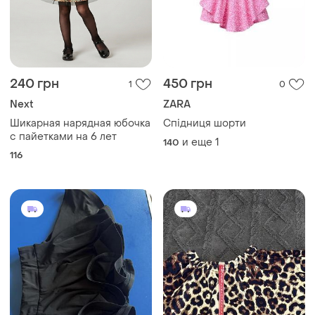
400 грн
250 грн
0
0
Milk Copenhagen
Спідниця для бальних
танців, латина 122 -128 см
Леопардова спідничка на
ріст 134-140
и еще
1
122
и еще
1
134