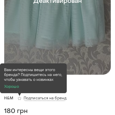
Деактивирован
Вам интересны вещи этого
бренда? Подпишитесь на него,
Деактивирован
1 шт
чтобы узнавать о новинках
Спідниця 7-8 років
Хорошо
Подписаться на бренд
H&M
180 грн