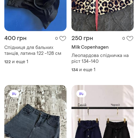
250 грн
280 грн
0
3
ZARA
Юбка в школу с поясом 116-
122р 122-128р 128-134р 134-
Джинсова спідниця
140р 6-7р 7-8р 8-9р 9-10р
и еще
4
116
140