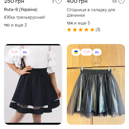
290 грн
400 грн
24
0
Школьная юбка с
✨ нарядна спідниця у
прозрачной вставкой из
відмінному стані ✨
фатина
и еще
5
158
104
(1)
TOP
TOP