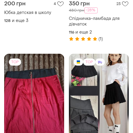
80 грн
300 грн
0
9
-22%
380 грн
Юбка на мл
Спідничка -шорти
170
и еще
4
134