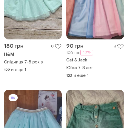
180 грн
90 грн
0
3
-10%
100 грн
H&M
Cat & Jack
Спідниця 7-8 років
Юбка 7-8 лет
и еще
1
122
и еще
1
122