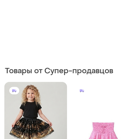
240 грн
450 грн
1
0
Next
ZARA
Шикарная нарядная юбочка
Спідниця шорти
с пайетками на 6 лет
и еще
1
140
116