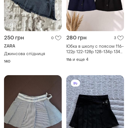
120 грн
250 грн
1
0
United Colors Of Benetton
ZARA
Юбка тм united colors of
Спідниця шкільна zara
benetton
чорна 116р
110
116
Загружайте приложение
Покупайте вещи и общайтесь в любом месте