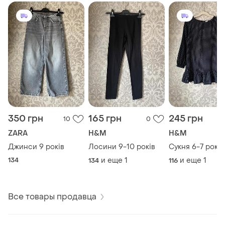
350 грн
165 грн
245 грн
10
0
ZARA
H&M
H&M
Джинси 9 років
Лосини 9-10 років
Сукня 6-7 років
134
и еще
1
и еще
1
134
116
Все товары продавца