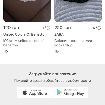
Как это работает?
Украина, 02121, Киев, Харьковское шоссе, дом 201-
203, буква 4Г
Политика конфиденциальности
Договор-оферта
Контакты
Мы в соцсетях
Вещи по щелчку сердца. Все права защищены
© 2026
Shafa.ua