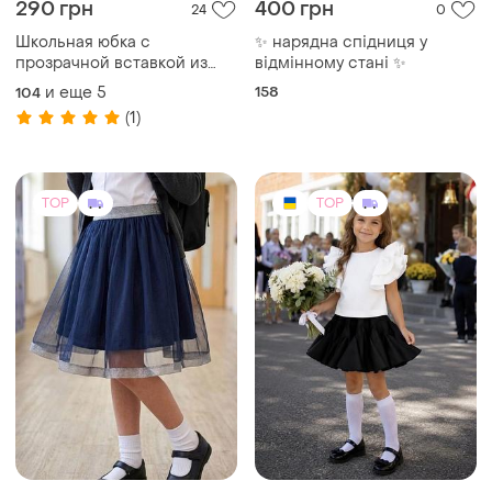
200 грн
350 грн
4
23
-28%
480 грн
Юбка детская в школу
Спідничка-ламбада для
и еще
3
128
дівчаток
и еще
2
116
(1)
TOP
TOP