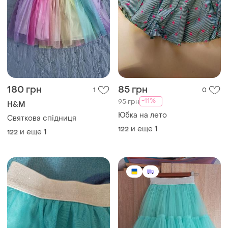
180 грн
85 грн
1
0
-11%
95 грн
H&M
Юбка на лето
Святкова спідниця
и еще
1
122
и еще
1
122