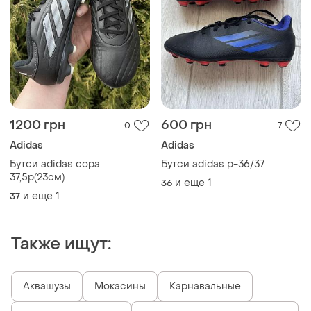
1200 грн
600 грн
0
7
Adidas
Adidas
Бутси adidas copa
Бутси adidas р-36/37
37,5р(23см)
и еще
1
36
и еще
1
37
Также ищут:
Аквашузы
Мокасины
Карнавальные