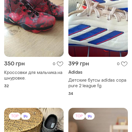
350 грн
399 грн
0
0
Adidas
Кроссовки для мальчика.на
шнуровке.
Детские бутсы adidas copa
pure 2 league fg.
32
34
TOP
TOP