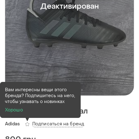
Деактивирован
Вам интересны вещи этого
бренда? Подпишитесь на него,
Деактивирован
1 шт
чтобы узнавать о новинках
Бутси adidas оригінал
Хорошо
Подписаться на бренд
Adidas