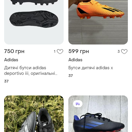
750 грн
599 грн
1
3
Adidas
Adidas
Дитячі бутси adidas
Бутси дитячі adidas x
deportivo iii, оригінальні
37
бутси адідас, футбольні
37
бутси