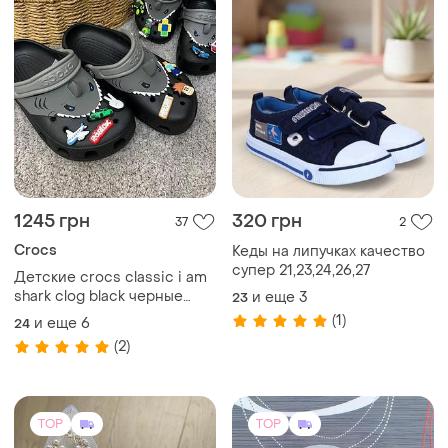
1245 грн
320 грн
37
2
Crocs
Кеды на липучках качество
супер 21,23,24,26,27
Детские crocs classic i am
shark clog black черные
и еще
3
23
лидер продаж все размеры
(1)
и еще
6
24
в наличии джибитсы
(2)
TOP
TOP