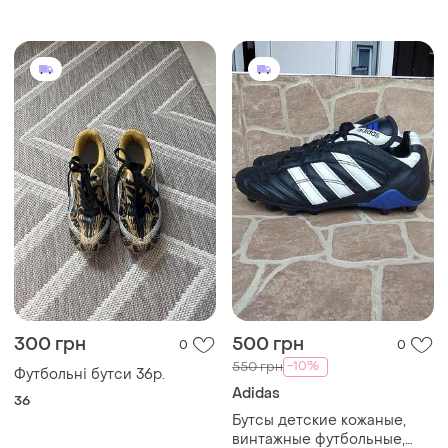
300 грн
500 грн
0
0
-10%
550 грн
Футбольні бутси 36р.
Adidas
36
Бутсы детские кожаные,
винтажные футбольные,
adidas jbc - 752001, размер
37
37(22,5) см.