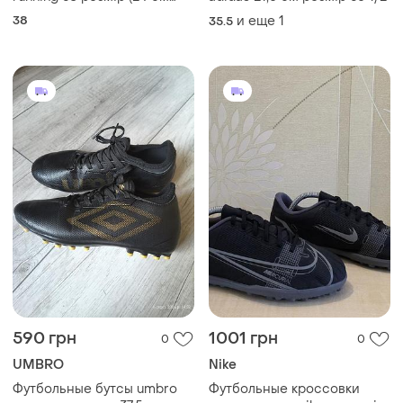
590 грн
1001 грн
0
0
UMBRO
Nike
Футбольные бутсы umbro
Футбольные кроссовки
оригинальные р.37,5,
сороконожки nike mercurial
копачки, футзалки черный
vapor 14 club размер 37-38
и еще
1
и еще
1
37
37
дизайн с золотистыми
логотипами, сороконожки