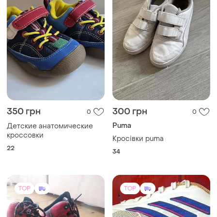
350 грн
300 грн
0
0
Puma
Детские анатомические
кроссовки
Кросівки puma
22
34
TOP
TOP