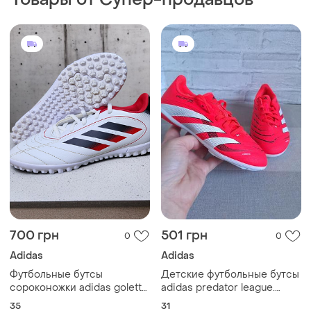
700 грн
501 грн
0
0
Adidas
Adidas
Футбольные бутсы
Детские футбольные бутсы
сороконожки adidas goletto
adidas predator league.
ix turf
стелька 20 см
35
31