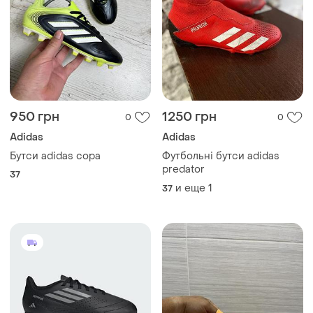
950 грн
1250 грн
0
0
Adidas
Adidas
Бутси adidas copa
Футбольні бутси adidas
predator
37
и еще
1
37