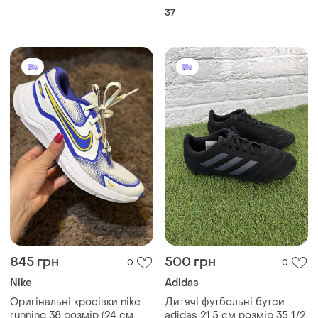
845 грн
500 грн
0
0
Nike
Adidas
Оригінальні кросівки nike
Дитячі футбольні бутси
running 38 розмір (24 см
adidas 21,5 см розмір 35 1/2
устілка) б/в сітка
38
и еще
1
35.5