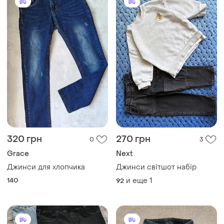
320 грн
270 грн
0
3
Grace
Next
Джинси для хлопчика
Джинси світшот набір
140
и еще
1
92