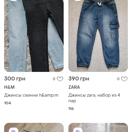
300 грн
390 грн
0
0
H&M
ZARA
Джинсы скинни h&amp;m
Джинсы zara, набор из 4
пар
104
116