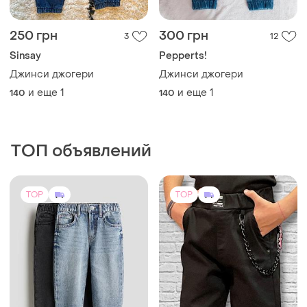
250 грн
300 грн
3
12
Sinsay
Pepperts!
Джинси джогери
Джинси джогери
и еще
1
и еще
1
140
140
ТОП объявлений
TOP
TOP