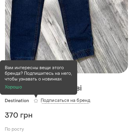
Вам интересны вещи этого
бренда? Подпишитесь на него,
В наличии
1 шт
чтобы узнавать о новинках
Джогери 140 см, нові
Хорошо
Подписаться на бренд
Destination
370 грн
По росту