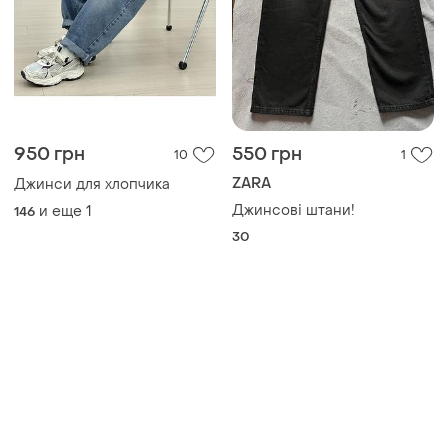
950 грн
550 грн
10
1
ZARA
Джинси для хлопчика
Джинсові штани!
и еще
1
146
30