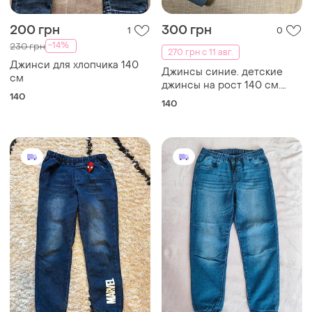
200 грн
300 грн
1
0
-14%
230 грн
270 грн с 11 авг.
Джинси для хлопчика 140
Джинсы синие. детские
см
джинсы на рост 140 см.
140
джинсы на девочку на рост
140
140 см