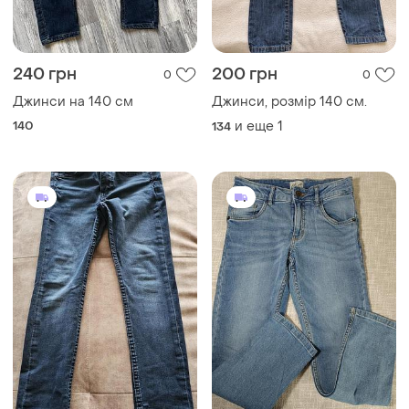
240 грн
200 грн
0
0
Джинси на 140 см
Джинси, розмір 140 см.
140
и еще
1
134