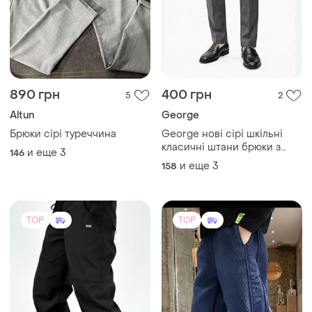
890 грн
400 грн
5
2
Altun
George
Брюки сірі туреччина
George нові сірі шкільні
класичні штани брюки з
и еще
3
146
утяжкою на 15-16 років
и еще
3
158
TOP
TOP