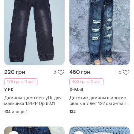
220 грн
450 грн
0
0
198 грн с 11 авг.
405 грн с 11 авг.
Y.F.K.
X-Mail
Джинсы-джоггеры y.f.k. для
Детские джинсы широкие
мальчика 134-140р 8231
рваные 7 лет 122 см x-mail
серые стильные деним
и еще
1
122
134
брюки брюки для
мальчиков стритстайл
уличный урбанистический
y2k стиль