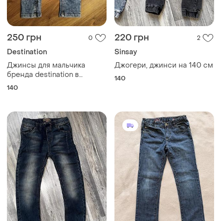
250 грн
220 грн
0
2
Destination
Sinsay
Джинсы для мальчика
Джогери, джинси на 140 см
бренда destination в
140
светло-голубом цвете на
140
рост 140 см