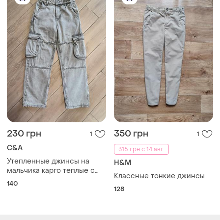
230 грн
350 грн
1
1
C&A
315 грн с 14 авг.
Утепленные джинсы на
H&M
мальчика карго теплые с
Классные тонкие джинсы
подкладкой
140
128