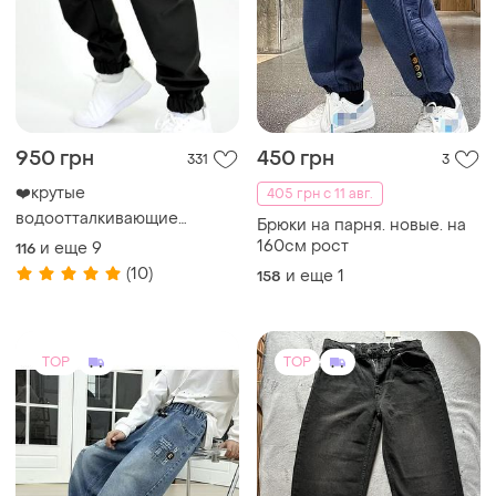
950 грн
450 грн
331
3
❤️крутые
405 грн с 11 авг.
водоотталкивающие
Брюки на парня. новые. на
джоггеры на флисе
160см рост
и еще
9
116
водоотталкивающая ткань
(10)
и еще
1
158
для мальчика
TOP
TOP