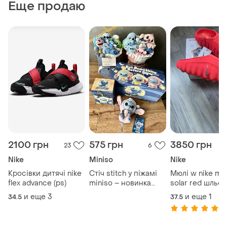
Еще продаю
2100 грн
575 грн
3850 грн
23
6
Nike
Miniso
Nike
Кросівки дитячі nike
Стіч stitch у піжамі
Мюлі w nike mi
flex advance (ps)
miniso – новинка
solar red шльо
2025
и еще
3
и еще
1
34.5
37.5
(1