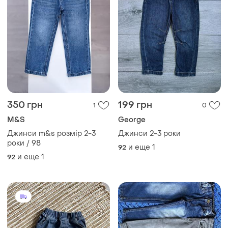
340 грн
110 грн
2
1
H&M
Джинси 2-3 роки
Джинси 2-3 роки джогери
и еще
1
92
и еще
1
92