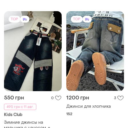
152
Kids Club
Зимние джинсы на
мальчика с начосом 🔹
122
TOP
TOP
755 грн
550 грн