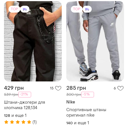
Спортивные штаны
оригинал nike
и еще
1
128
(1)
и еще
1
140
TOP
TOP
450 грн
450 грн
6
3
Boss Kids
Спортивные штаны на