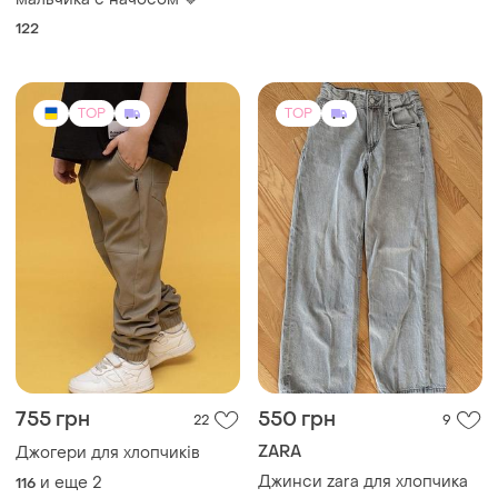
22
9
ZARA
Джогери для хлопчиків
Джинси zara для хлопчика
и еще
2
116
и еще
1
152