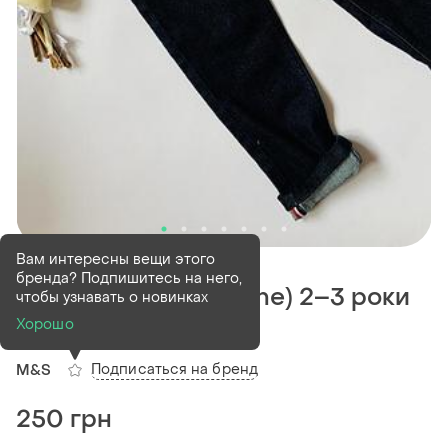
В наличии
1 шт
Вам интересны вещи этого
бренда? Подпишитесь на него,
👖 джинси m&s (maine) 2–3 роки
чтобы узнавать о новинках
💙 преміум денім
Хорошо
Подписаться на бренд
M&S
250 грн