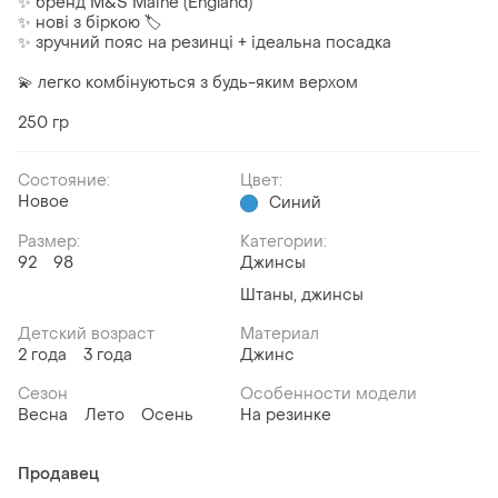
✨ бренд M&S Maine (England)
✨ нові з біркою 🏷
✨ зручний пояс на резинці + ідеальна посадка
💫 легко комбінуються з будь-яким верхом
250 гр
Состояние:
Цвет:
Новое
Синий
Размер:
Категории:
92
98
Джинсы
Штаны, джинсы
Детский возраст
Материал
2 года
3 года
Джинс
Сезон
Особенности модели
Весна
Лето
Осень
На резинке
Продавец