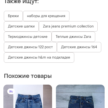
350 грн
199 грн
1
0
M&S
George
Джинси m&s розмір 2-3
Джинси 2-3 роки
роки / 98
и еще
1
92
и еще
1
92