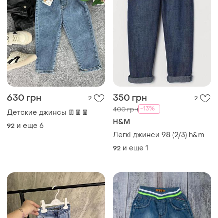
182 грн
100 грн
6
1
-35%
280 грн
Джинсы на резинке на 2-3
Denim Co
года
Джинси джогери на 2-3
и еще
1
92
роки 🤍
и еще
1
92