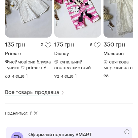
135 грн
175 грн
350 грн
3
5
Primark
Disney
Monsoon
💖неймовірна блузка
🌸 купальний
🌸 святкова
туника 🤍 primark 6–
сонцезахистний
мереживна сук
9 міс (74 см) 🤍
комбінезон disney
monsoon для
и еще
1
и еще
1
98
68
92
minnie mouse 2–3
дівчинки 3 года
роки 🌸
Все товары продавца
Поделиться:
Оформляй подписку SMART