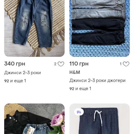
630 грн
350 грн
2
2
-13%
400 грн
Детские джинсы 👖👖👖
H&M
и еще
6
92
Легкі джинси 98 (2/3) h&m
и еще
1
92