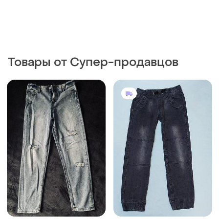
130 грн
220 грн
0
0
-14%
150 грн
Y.F.K.
Джинси на хлопчика
Джинсы-джоггеры y.f.k. для
мальчика 134-140р 8231
и еще
1
152
и еще
1
134