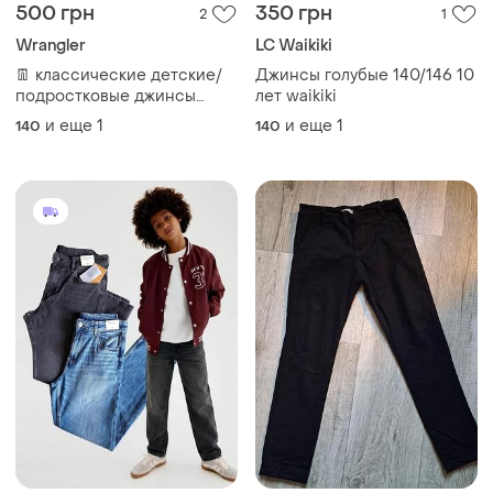
1138 грн
150 грн
0
0
-15%
1338 грн
Черные джинсы для
H&M
мальчика 9-10роков
Детские джинсы h&amp;m
и еще
1
134
для парня подростка
relaxed tapered fit 158 164
и еще
1
158
Загружайте приложение
Покупайте вещи и общайтесь в любом месте