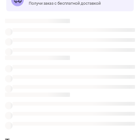
Получи заказ с бесплатной доставкой
Также ищут:
Брюки
наборы для крещения
Детские шапки
Zara jeans premium collection
Термоджинсы детские
Теплые джинсы Zara
Детские джинсы 122 рост
Детские джинсы 164
Детские джинсы h&m на подкладке
Похожие товары