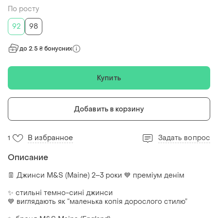
По росту
92
98
до 2.5 ₴ бонусних
Купить
Добавить в корзину
В избранное
Задать вопрос
1
Описание
👖 Джинси M&S (Maine) 2–3 роки 💙 преміум денім
✨ стильні темно-сині джинси
💙 виглядають як “маленька копія дорослого стилю”