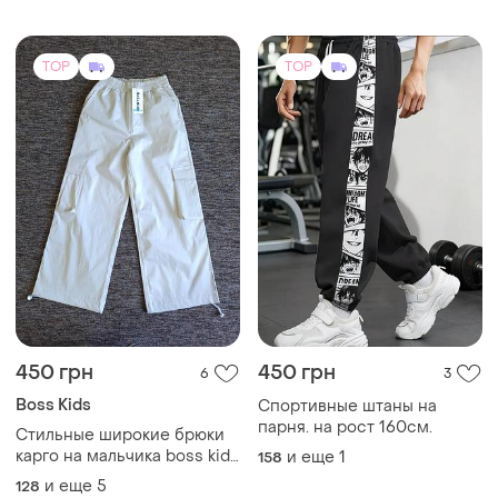
парня. на рост 160см.
Стильные широкие брюки
карго на мальчика boss kids
и еще
1
158
8-13 лет.
и еще
5
128
TOP
TOP
550 грн
1200 грн
0
3
Джинси для хлопчика
495 грн с 11 авг.