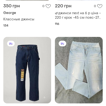
500 грн
350 грн
2
1
Wrangler
LC Waikiki
👖 классические детские/
Джинсы голубые 140/146 10
подростковые джинсы
лет waikiki
wrangler "carpenter"
и еще
1
и еще
1
140
140
(размер 10 husky)