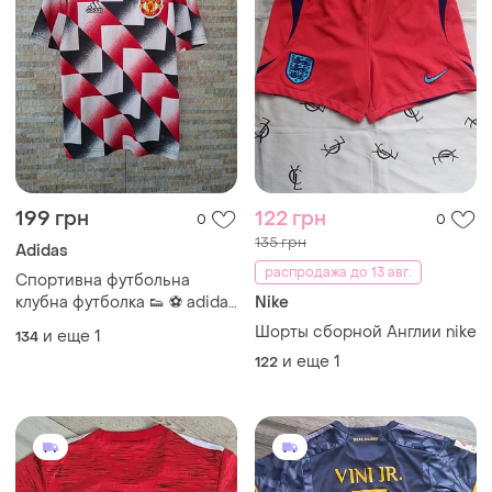
199 грн
122 грн
0
0
135 грн
Adidas
распродажа до 13 авг.
Спортивна футбольна
клубна футболка 👟 ⚽️ adidas
Nike
🥅 🏃 manchester united 9-10
Шорты сборной Англии nike
и еще
1
134
років, 140 см манчестер
и еще
1
122
юнайтед