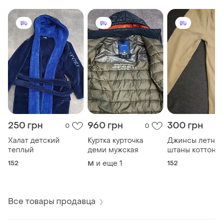
250 грн
960 грн
300 грн
0
0
Халат детский
Куртка курточка
Джинсы летни
теплый
деми мужская
штаны коттоно
152
и еще
1
152
M
Все товары продавца