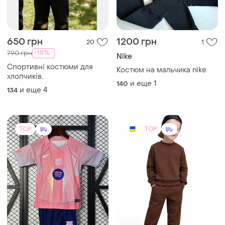
650 грн
1200 грн
20
1
-18%
790 грн
Nike
Спортивні костюми для
Костюм на мальчика nike
хлопчиків.
и еще
1
140
и еще
4
134
TOP
TOP