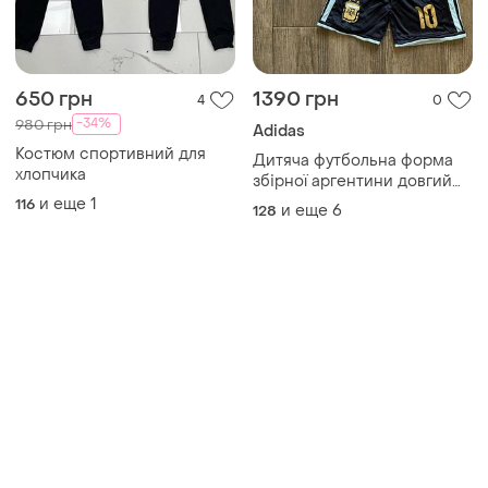
650 грн
1390 грн
4
0
-34%
980 грн
Adidas
Костюм спортивний для
Дитяча футбольна форма
хлопчика
збірної аргентини довгий
рукав мессі чемпіонат світу
и еще
1
116
и еще
6
128
2026 адідас комплект
футболка та шорти для
дітей adidas argentina
messi