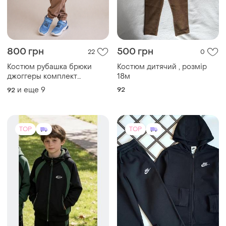
800 грн
500 грн
22
0
Костюм рубашка брюки
Костюм дитячий , розмір
джоггеры комплект
18м
демисезонные весна
и еще
9
92
92
осень
TOP
TOP