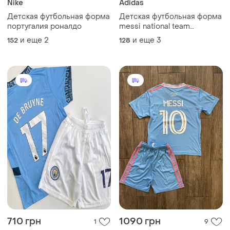
Nike
Adidas
Детская футбольная форма
Детская футбольная форма
португалия роналдо
messi national team
argentina
и еще
2
и еще
3
152
128
710 грн
1090 грн
1
9