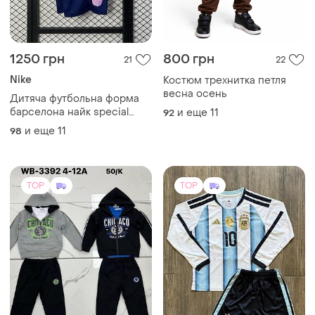
1250 грн
800 грн
21
22
Nike
Костюм трехнитка петля
весна осень
Дитяча футбольна форма
барселона найк special
и еще
11
92
edition рожевого кольору
и еще
11
98
для дітей barcelona nike
рафінья ямал мессі
роналдіньйо
TOP
TOP