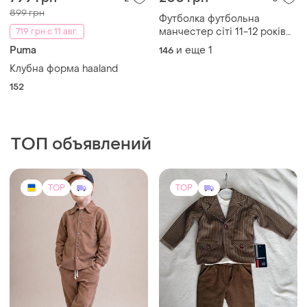
899 грн
Футболка футбольна
манчестер сіті 11-12 років
719 грн с 11 авг.
146-152 см manchester city
Puma
и еще
1
146
оригінальний мерч
Клубна форма haaland
152
ТОП объявлений
TOP
TOP