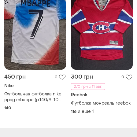
450 грн
300 грн
0
0
Nike
270 грн с 11 авг.
Футбольная футболка nike
Reebok
ppsg mbappe (р.140/9-10
Футболка монреаль reebok
лет)
140
и еще
1
116