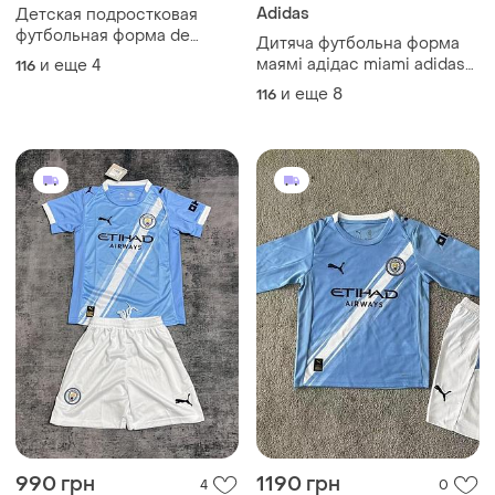
Adidas
Детская подростковая
футбольная форма de
Дитяча футбольна форма
bruyne fc manchester citi
маямі адідас miami adidas
и еще
4
116
футболка та шорти для
и еще
8
116
дітей мессі messi
990 грн
1190 грн
4
0