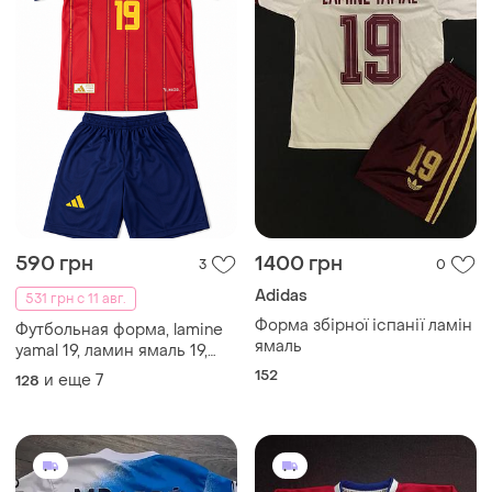
590 грн
1400 грн
3
0
Adidas
531 грн с 11 авг.
Форма збірної іспанії ламін
Футбольная форма, lamine
ямаль
yamal 19, ламин ямаль 19,
детская футбольная форма.
152
и еще
7
128