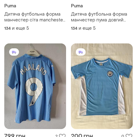
Puma
Puma
Дитяча футбольна форма
Дитяча футбольна форма
манчестер сіта manchester
манчестер пума довгий
mc для дітей пума puma
рукав лонгслів puma
и еще
5
и еще
5
134
134
фоден холанд
manchester футболка та
шорти для дітей холанд
фоден
799 грн
200 грн
2
0