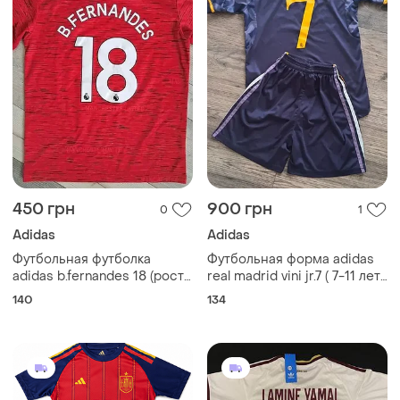
450 грн
900 грн
0
1
Adidas
Adidas
Футбольная футболка
Футбольная форма adidas
adidas b.fernandes 18 (рост
real madrid vini jr.7 ( 7-11 лет/
140-152 возраст 9-12роков)
р.24)
140
134