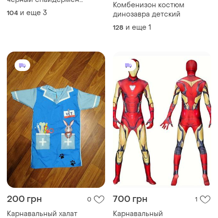
Комбенизон костюм
человек паук супермен
и еще
3
104
динозавра детский
супергерои марвел
человек паук спайдер мен
и еще
1
128
spiderman spider man
200 грн
700 грн
0
1
Карнавальный халат
Карнавальный