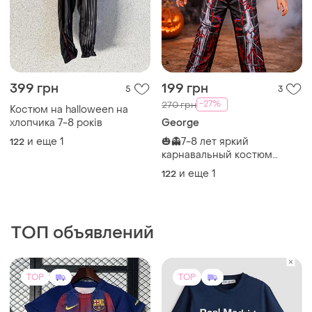
399 грн
199 грн
5
3
-27%
270 грн
Костюм на halloween на
хлопчика 7-8 років
George
и еще
1
🎃👻7-8 лет яркий
122
карнавальный костюм
скелета трансформера
и еще
1
122
george 👻🎃
ТОП объявлений
TOP
TOP