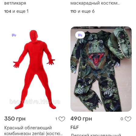
ветликаря
маскарадный костюм
супергерой герои в масках
и еще
1
и еще
6
104
110
на хеллоуин карнавальной
маскарадный герои
изентай железный человек
тор железный человек
350 грн
490 грн
1
0
F&F
Красный облегающий
комбинезон zentai (костюм
Детский карнавальный