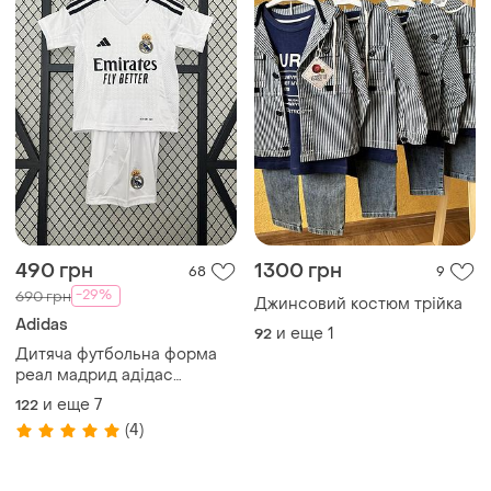
490 грн
1300 грн
68
9
-29%
690 грн
Джинсовий костюм трійка
Adidas
и еще
1
92
Дитяча футбольна форма
реал мадрид адідас
футболка шорти для дітей
и еще
7
122
мбаппе белінгем роналдо
(4)