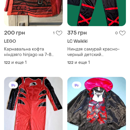
200 грн
375 грн
1
0
LEGO
LC Waikiki
Карнавальна кофта
Ниндзя самурай красно-
ніндзяго hinjago на 7-8
черный детский
років
карнавальный костюм на 7-
и еще
1
и еще
1
122
122
8 лет