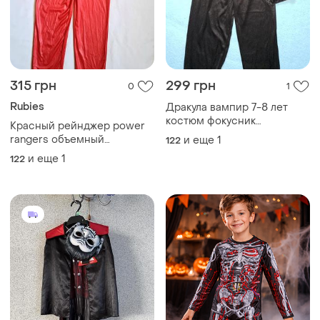
315 грн
299 грн
0
1
Rubies
Дракула вампир 7-8 лет
костюм фокусник
Красный рейнджер power
волшебник
rangers объемный
и еще
1
122
карнавальный костюм
и еще
1
122
комбинезон на 7-8 лет