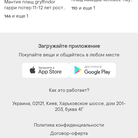
Мантия плащ gryffindor
(спайдермен) красный
гарри потер 11-12 лет рост
и еще
1
110
плащ, черный паук.
146-152
и еще
1
146
Загружайте приложение
Покупайте вещи и общайтесь в любом месте
Как это работает?
Украина, 02121, Киев, Харьковское шоссе, дом 201-
203, буква 4Г
Политика конфиденциальности
Договор-оферта