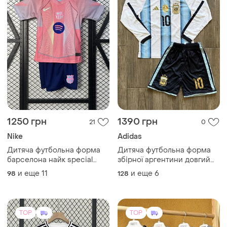
1250 грн
1390 грн
21
0
Nike
Adidas
Дитяча футбольна форма
Дитяча футбольна форма
барселона найк special
збірної аргентини довгий
edition рожевого кольору
рукав мессі чемпіонат світу
и еще
11
и еще
6
98
128
для дітей barcelona nike
2026 адідас комплект
рафінья ямал мессі
футболка та шорти для
роналдіньйо
дітей adidas argentina
messi
TOP
TOP