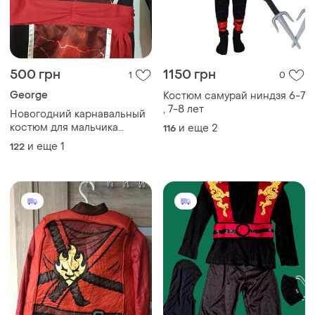
500 грн
1150 грн
1
0
George
Костюм самурай ниндзя 6-7
, 7-8 лет
Новогодний карнавальный
костюм для мальчика
и еще
2
116
новый,7-8 лет,george
и еще
1
122