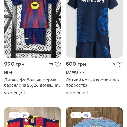
990 грн
500 грн
29
2
Nike
LC Waikiki
Дитяча футбольна форма
Летний новый костюм для
барселона 25/26 домашня
подростка
новий сезон для дітей найк
и еще
11
и еще
1
98
152
nike ламін ямал мессі
рафінья
TOP
TOP