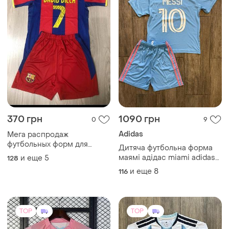
370 грн
1090 грн
0
9
Adidas
Мега распродаж
футбольных форм для
Дитяча футбольна форма
детей
маямі адідас miami adidas
и еще
5
128
футболка та шорти для
и еще
8
116
дітей мессі messi
TOP
TOP