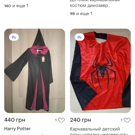
«вторая кожа») для
костюм динозавр
и еще
1
140
косплея, танцев, геловина
тираннозавр (т-рекс) с
и еще
1
98
14-150см
принтом джунглей, кофта,
брюки и голова динозавра,
на 3-4 года шапка, маска
дракон
440 грн
240 грн
1
1
Harry Potter
Карнавальный детский
плащ накидка человек-паук