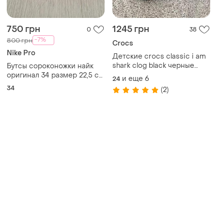
750 грн
1245 грн
0
38
-7%
800 грн
Crocs
Nike Pro
Детские crocs classic i am
shark clog black черные
Бутсы сороконожки найк
лидер продаж все размеры
оригинал 34 размер 22,5 см
и еще
6
24
в наличии джибитсы
потолка
34
(2)