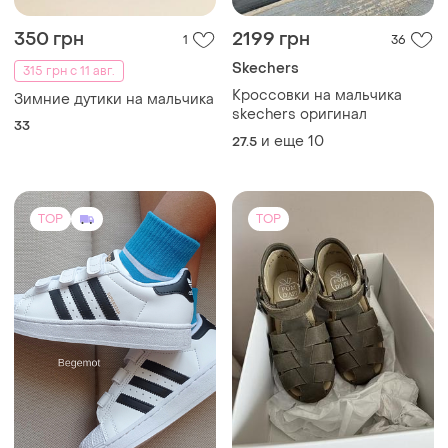
350 грн
2199 грн
1
36
Skechers
315 грн с 11 авг.
Кроссовки на мальчика
Зимние дутики на мальчика
skechers оригинал
33
и еще
10
27.5
TOP
TOP