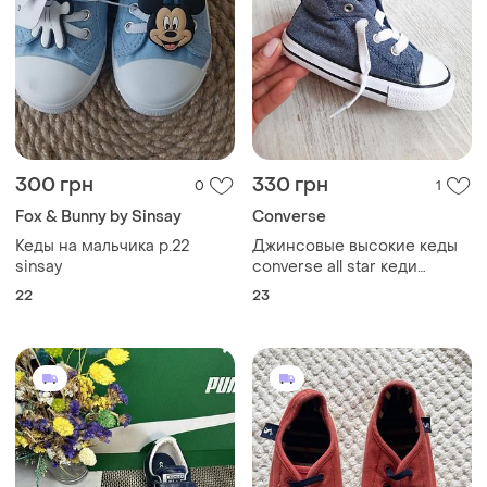
300 грн
330 грн
0
1
Fox & Bunny by Sinsay
Converse
Кеды на мальчика р.22
Джинсовые высокие кеды
sinsay
converse all star кеди
черевики хайтопы
22
23