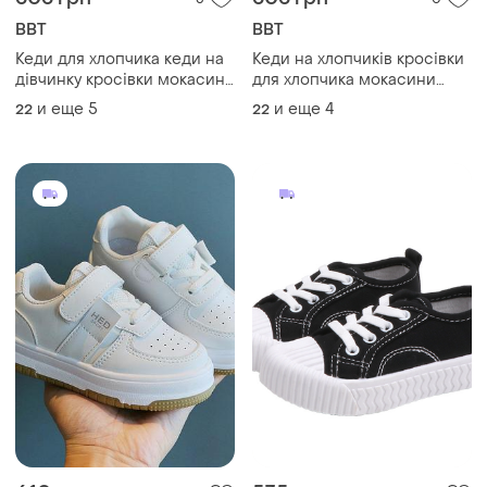
BBT
BBT
Кеди для хлопчика кеди на
Кеди на хлопчиків кросівки
дівчинку кросівки мокасини
для хлопчика мокасини
сліпони дитяче взуття
сліпони дитяче взуття
и еще
5
и еще
4
22
22
дитячі весінні кеди на
хлопчика