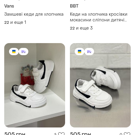
Vans
BBT
Замшеві кеди для хлопчика
Кеди на хлопчика кросівки
мокасини сліпони дитячі
и еще
1
22
кросівки дитячі кеди сірі
и еще
3
22
кеди
505 грн
505 грн
5
0