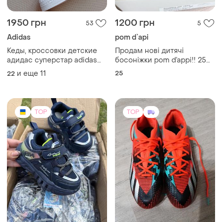
1950 грн
1200 грн
53
5
Adidas
pom d`api
Кеды, кроссовки детские
Продам нові дитячі
адидас суперстар adidas
босоніжки pom d’appi!! 25
superstar
розмір
и еще
11
25
22
TOP
TOP