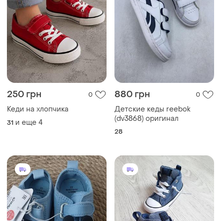
250 грн
880 грн
0
0
Кеди на хлопчика
Детские кеды reebok
(dv3868) оригинал
и еще
4
31
28