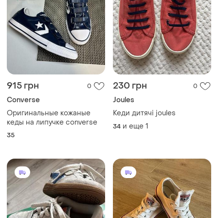
915 грн
230 грн
0
0
Converse
Joules
Оригинальные кожаные
Кеди дитячі joules
кеды на липучке converse
и еще
1
34
35