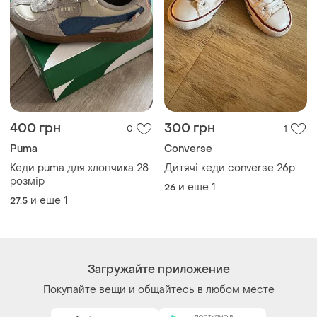
400 грн
300 грн
0
1
Puma
Converse
Кеди puma для хлопчика 28
Дитячі кеди converse 26p
розмір
и еще
1
26
и еще
1
27.5
Загружайте приложение
Покупайте вещи и общайтесь в любом месте