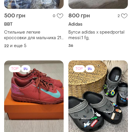
500 грн
800 грн
0
2
BBT
Adidas
Стильные легкие
Бутси adidas x speedportal
кроссовки для мальчика 21-
messi.1 fg,
26
и еще
5
36
22
TOP
TOP