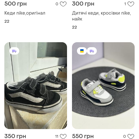
500 грн
300 грн
0
1
Кеди nike,оригінал
Дитячі кеди, кросівки nike,
найк
22
22
350 грн
550 грн
11
0