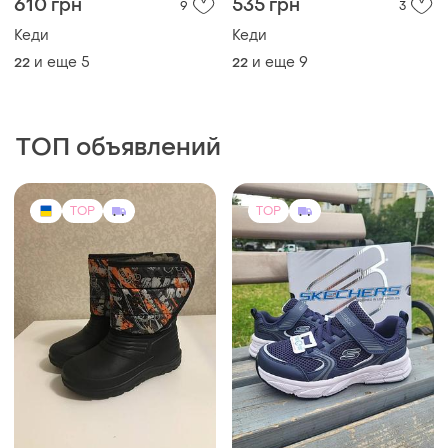
610 грн
535 грн
9
3
Кеди
Кеди
и еще
5
и еще
9
22
22
ТОП объявлений
TOP
TOP