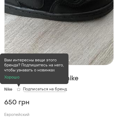
Вам интересны вещи этого
бренда? Подпишитесь на него,
В наличии
1 шт
чтобы узнавать о новинках
Кеди для хлопчика nike
Хорошо
Подписаться на бренд
Nike
650 грн
Европейский