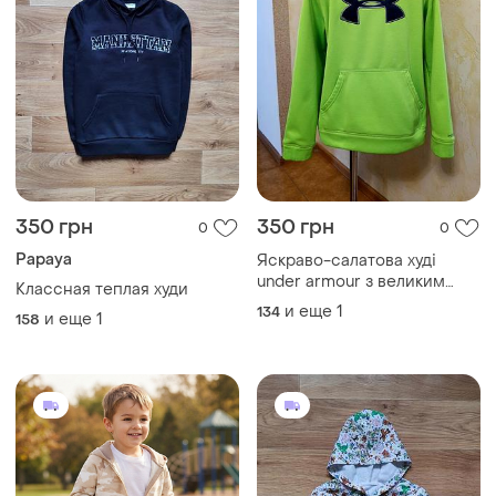
350 грн
350 грн
0
0
Papaya
Яскраво-салатова худі
under armour з великим
Классная теплая худи
чорним логотипом на
и еще
1
134
и еще
1
158
грудях.