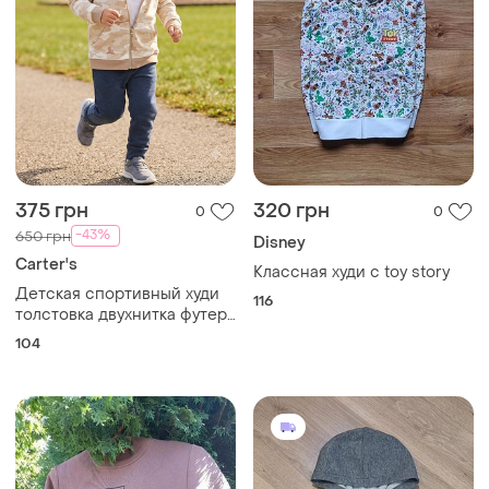
375 грн
320 грн
0
0
-43%
650 грн
Disney
Carter's
Классная худи с toy story
Детская спортивный худи
116
толстовка двухнитка футер
4т 104 см картерс для
104
мальчика