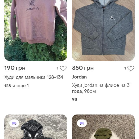
190 грн
350 грн
1
1
Jordan
Худи для мальчика 128-134
Худи jordan на флисе на 3
и еще
1
128
года, 98см
98