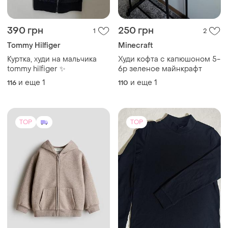
390 грн
250 грн
1
2
Tommy Hilfiger
Minecraft
Куртка, худи на мальчика
Худи кофта с капюшоном 5-
tommy hilfiger ✨
6р зеленое майнкрафт
и еще
1
и еще
1
116
110
TOP
TOP