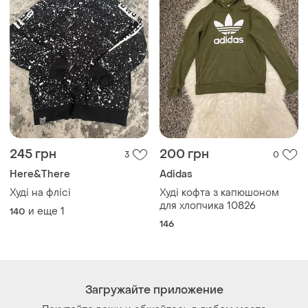
245 грн
200 грн
3
0
Here&There
Adidas
Худі на флісі
Худі кофта з капюшоном
для хлопчика 10826
и еще
1
140
146
Загружайте приложение