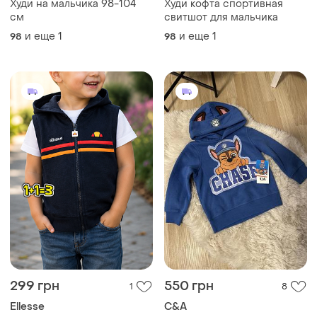
Худи на мальчика 98-104
Худи кофта спортивная
см
свитшот для мальчика
и еще
1
и еще
1
98
98
299 грн
550 грн
1
8
Ellesse
C&A