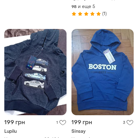
хлопчика
и еще
5
98
(1)
199 грн
199 грн
1
3
Lupilu
Sinsay