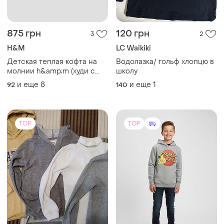
875 грн
120 грн
3
2
H&M
LC Waikiki
Детская теплая кофта на
Водолазка/ гольф хлопцю в
молнии h&amp;m (худи с
школу
капюшоном) | базовая
и еще
8
и еще
1
92
140
утепленная толстовка
TOP
TOP