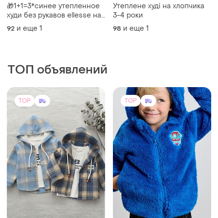
🎁1+1=3*синее утепленное
Утеплене худі на хлопчика
худи без рукавов ellesse на
3-4 роки
мальчика 3 - 4 года
и еще
1
и еще
1
92
98
ТОП объявлений
TOP
TOP