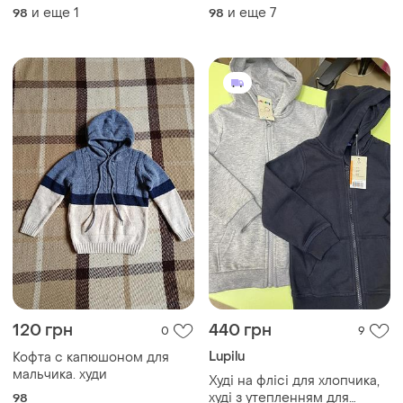
и еще
1
и еще
7
98
98
120 грн
440 грн
0
9
Lupilu
Кофта с капюшоном для
мальчика. худи
Худі на флісі для хлопчика,
худі з утепленням для
98