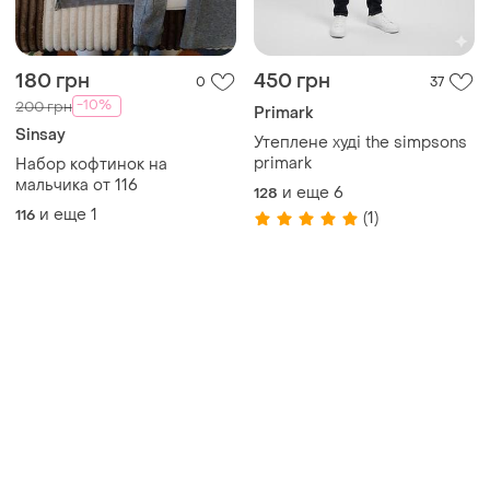
180 грн
450 грн
0
37
-10%
200 грн
Primark
Sinsay
Утеплене худі the simpsons
primark
Набор кофтинок на
мальчика от 116
и еще
6
128
и еще
1
116
(1)