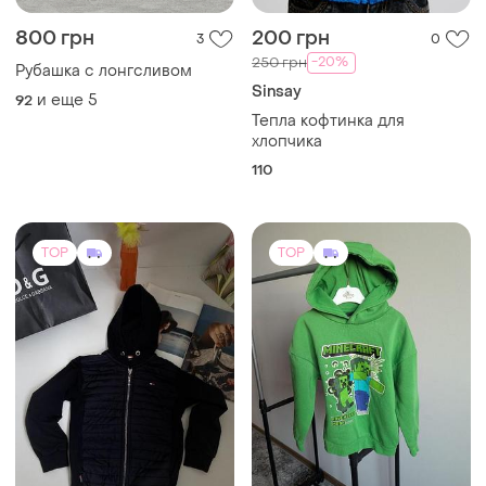
800 грн
200 грн
3
0
-20%
250 грн
Рубашка с лонгсливом
Sinsay
и еще
5
92
Тепла кофтинка для
хлопчика
110
TOP
TOP