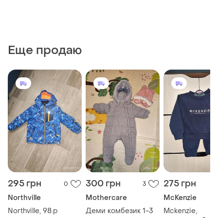
Еще продаю
295 грн
300 грн
275 грн
0
3
Northville
Mothercare
McKenzie
Northville, 98.р
Деми комбезик 1-3
Mckenzie,