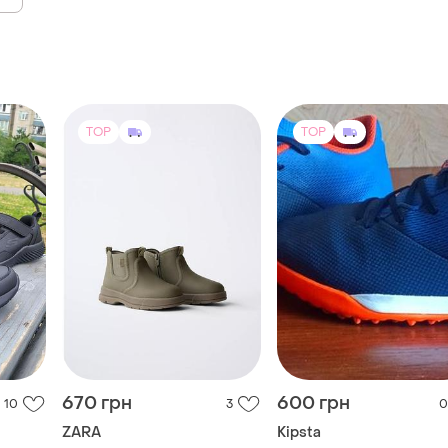
TOP
TOP
670 грн
600 грн
10
3
0
ZARA
Kipsta