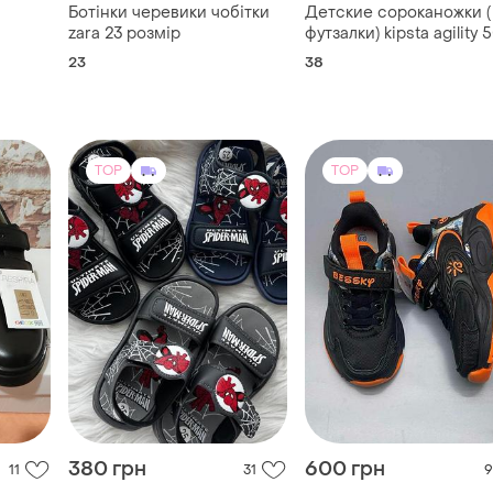
Ботінки черевики чобітки
Детские сороканожки (
zara 23 розмір
футзалки) kipsta agility 
23
38
TOP
TOP
380 грн
600 грн
11
31
9