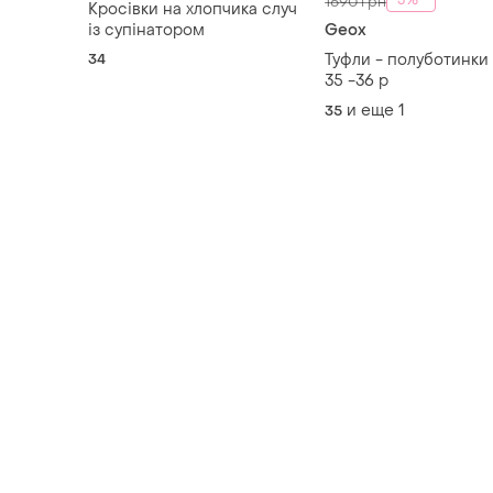
-3%
1690 грн
Кросівки на хлопчика случ
із супінатором
Geox
34
Туфли - полуботинки
35 -36 р
и еще
1
35