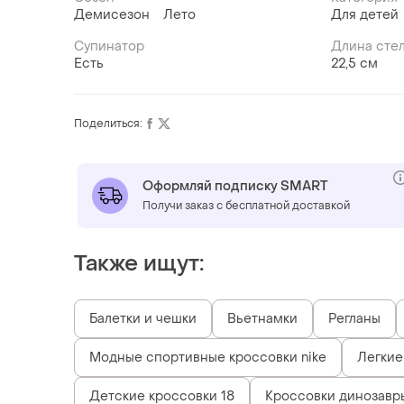
Демисезон
Лето
Для детей
Супинатор
Длина сте
Есть
22,5 см
Поделиться:
Оформляй подписку SMART
Получи заказ с бесплатной доставкой
Также ищут:
Балетки и чешки
Вьетнамки
Регланы
Модные спортивные кроссовки nike
Легкие
Детские кроссовки 18
Кроссовки динозавр