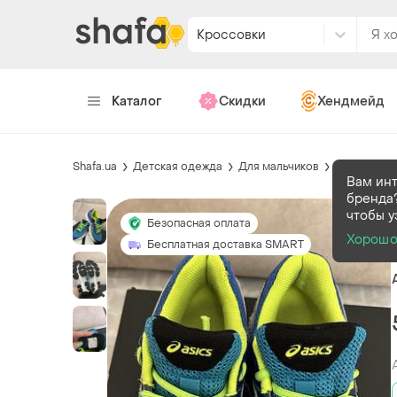
Кроссовки
Каталог
Скидки
Хендмейд
Shafa.ua
Детская одежда
Для мальчиков
Обувь
Кр
Вам ин
бренда?
чтобы у
Безопасная оплата
Хорош
Бесплатная доставка SMART