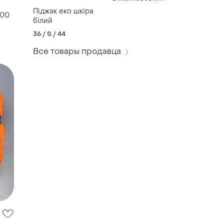
Піджак еко шкіра
500
білий
36 / S / 44
Все товары продавца