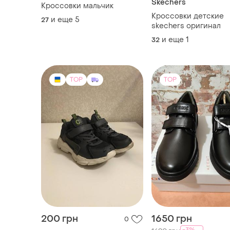
Skechers
Кроссовки мальчик
Кроссовки детские
и еще
5
27
skechers оригинал
и еще
1
32
TOP
TOP
200 грн
1650 грн
0