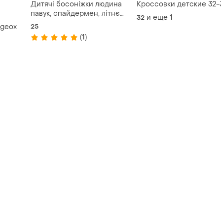
Дитячі босоніжки людина
Кроссовки детские 32-
павук, спайдермен, літнє
и еще
1
32
взуття для хлопчика
 geox
25
(1)