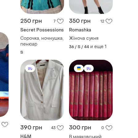
250 грн
350 грн
7
12
Secret Possessions
Romashka
Сорочка, ночнушка,
Жіноча сукня
пенюар
и еще
1
36 / S / 44
S
390 грн
300 грн
43
0
H&M
В.маяковський