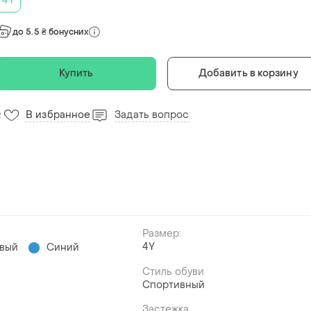
4Y
до 5.5 ₴ бонусних
Купить
Добавить в корзину
В избранное
Задать вопрос
2
Размер:
4Y
вый
Синий
Стиль обуви
Спортивный
Застежка