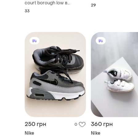
court borough low в
29
полностью черном цвете
33
250 грн
360 грн
0
Nike
Nike