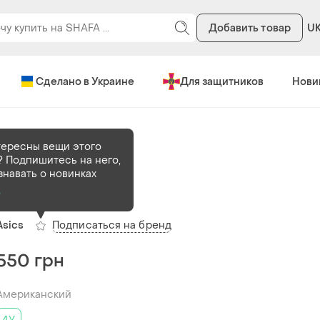
Добавить товар
U
Сделано в Украине
Для защитников
Нови
оссовки
тересны вещи этого
 Подпишитесь на него,
В наличии
1 шт
знавать о новинках
Кросівки asics
о
Подписаться на бренд
Asics
550 грн
Американский