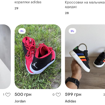
кораллки adidas
Кроссовки на мальчика
адидас
29
28
500 грн
599 грн
1
0
2
Jordan
Adidas