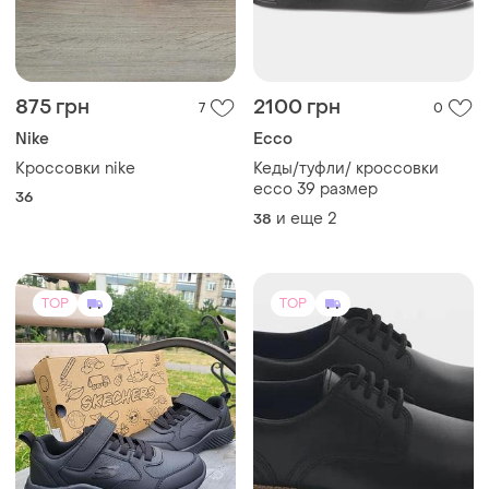
875 грн
2100 грн
7
0
Nike
Ecco
Кроссовки nike
Кеды/туфли/ кроссовки
ecco 39 размер
36
и еще
2
38
TOP
TOP