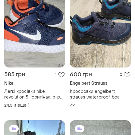
585 грн
600 грн
1
0
Nike
Engelbert Strauss
Легкі кросівки nike
Кроссовки engelbert
revolutıon 5 , оригінал, р-р
strauss waterproof, boa
25, устілка 15 см
и еще
1
32
24.5