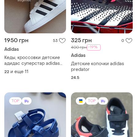
1950 грн
325 грн
53
0
-19%
400 грн
Adidas
Adidas
Кеды, кроссовки детские
адидас суперстар adidas
Детские копочки adidas
superstar
predator
и еще
11
22
24.5
TOP
TOP