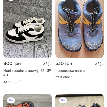
800 грн
530 грн
0
0
Нові кросівки розмір 38 , 39,
Кроссовки лапки
40
и еще
1
37
и еще
4
38