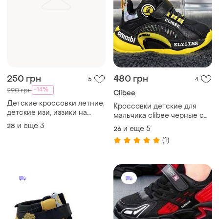
250 грн
480 грн
5
4
-14%
290 грн
Clibee
Детские кроссовки летние,
Кроссовки детские для
детские изи, иззики на
мальчика clibee черные с
мальчика
желтым демисезонные
и еще
3
28
и еще
5
26
5510
(1)