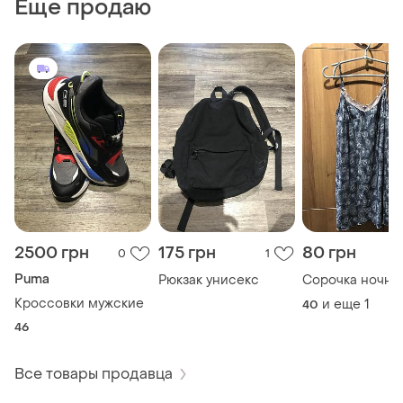
Еще продаю
2500 грн
175 грн
80 грн
0
1
Puma
Рюкзак унисекс
Сорочка ночна
Кроссовки мужские
и еще
1
40
46
Все товары продавца