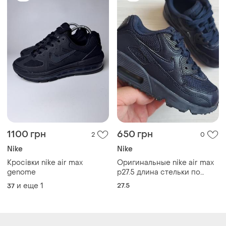
1100 грн
650 грн
2
0
Nike
Nike
Кросівки nike air max
Оригинальные nike air max
genome
р27.5 длина стельки по
факту 17.8см.
и еще
1
27.5
37