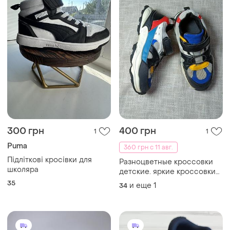
300 грн
400 грн
1
1
Puma
360 грн с 11 авг.
Підліткові кросівки для
Разноцветные кроссовки
школяра
детские. яркие кроссовки
на липучке стелька 22 см.
35
и еще
1
34
детские кроссовки