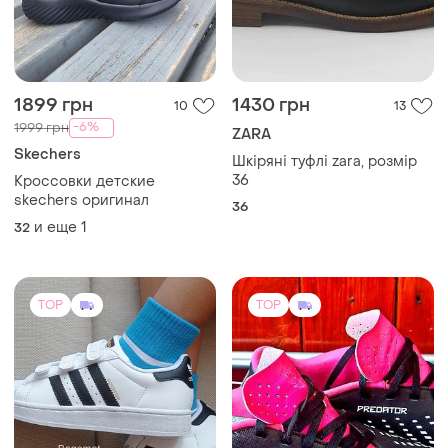
1899 грн
1430 грн
10
13
-6%
1999 грн
ZARA
Skechers
Шкіряні туфлі zara, розмір
36
Кроссовки детские
skechers оригинал
36
и еще
1
32
TOP
TOP