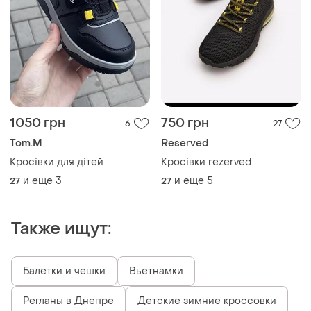
1050 грн
750 грн
6
27
Tom.M
Reserved
Кросівки для дітей
Кросівки rezerved
и еще
3
и еще
5
27
27
Также ищут:
Балетки и чешки
Вьетнамки
Регланы в Днепре
Детские зимние кроссовки