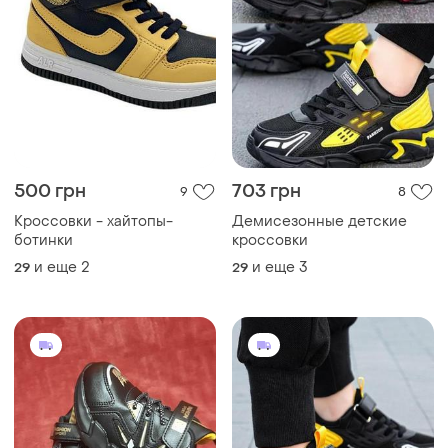
500 грн
703 грн
9
8
Кроссовки - хайтопы-
Демисезонные детские
ботинки
кроссовки
и еще
2
и еще
3
29
29