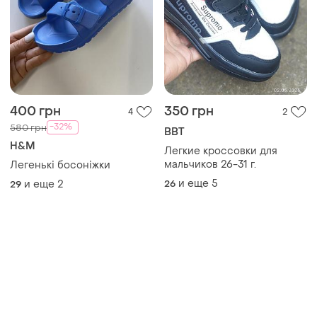
400 грн
350 грн
4
2
-32%
580 грн
BBT
H&M
Легкие кроссовки для
мальчиков 26-31 г.
Легенькі босоніжки
и еще
5
и еще
2
26
29