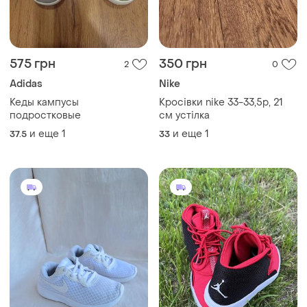
575 грн
350 грн
2
0
Adidas
Nike
Кеды кампусы
Кросівки nike 33-33,5р, 21
подростковые
см устілка
и еще
1
и еще
1
37.5
33