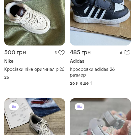
500 грн
485 грн
3
6
Nike
Adidas
Кросівки nike оригинал р.26
Кроссовки adidas 26
размер
26
и еще
1
26