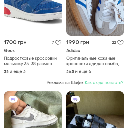
1700 грн
1990 грн
7
22
Geox
Adidas
Подростковые кроссовки
Оригинальные кожаные
мальчику 35-38 размер
кроссовки адидас самба,
geox. дышащие кроссовки
adidas samba, размеры 28-
и еще
3
и еще
6
35
26.5
сеточка геокс
35
Реклама на Шафе.
Как сюда попасть?