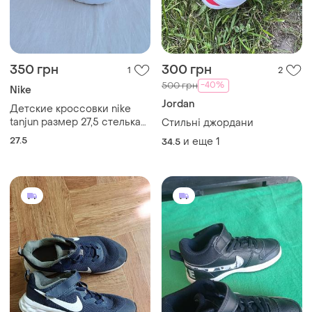
350 грн
300 грн
1
2
-40%
500 грн
Nike
Jordan
Детские кроссовки nike
tanjun размер 27,5 стелька
Стильні джордани
16,5 белые легкие
27.5
и еще
1
34.5