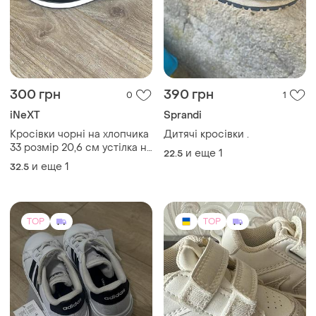
300 грн
390 грн
0
1
iNeXT
Sprandi
Кросівки чорні на хлопчика
Дитячі кросівки .
33 розмір 20,6 см устілка на
и еще
1
22.5
липучках
и еще
1
32.5
TOP
TOP