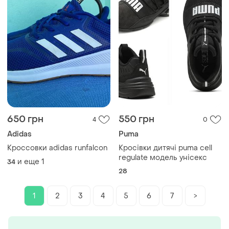
650 грн
550 грн
4
0
Adidas
Puma
Кроссовки adidas runfalcon
Кросівки дитячі puma cell
regulate модель унісекс
и еще
1
34
28
1
2
3
4
5
6
7
>