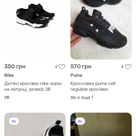
350 грн
570 грн
4
4
Nike
Puma
Дитячі кросівки nike чорні
Кроссовки puma cell
на липучці, розмір 28
regulate кросівки
28
и еще
1
30