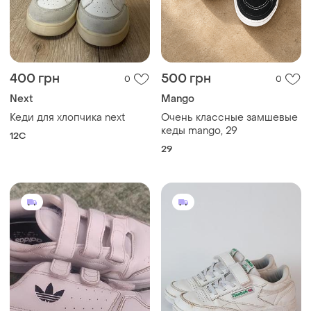
400 грн
500 грн
0
0
Next
Mango
Кеди для хлопчика next
Очень классные замшевые
кеды mango, 29
12C
29