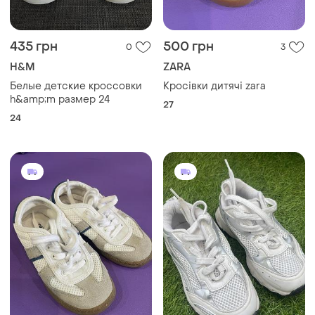
435 грн
500 грн
0
3
H&M
ZARA
Белые детские кроссовки
Кросівки дитячі zara
h&amp;m размер 24
27
24