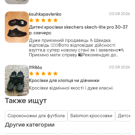
ksuhkapavlenko
03.08.2026
Дитячі кросівки skechers skech-lite pro 30-37
р. скечерс
Дуже приємний продавець 🫰Швидка
відповідь 👌🏻✅️Фото відповідає дійсності
взуття,в супер новому стані як і заявлено♥️🫰
Приємно мати справу 🛍Рекомендую до
співпраці на 100%
l1986s
02.08.2026
Кросівки для хлопця чи дівчинки
Кросівки відмінної якості і дуже класні.
Также ищут
Сороконожки для футбола
Salomon кроссовки
Детски
Другие категории