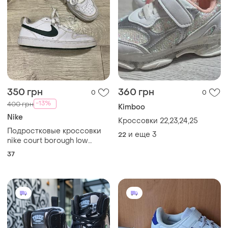
350 грн
360 грн
0
0
-13%
400 грн
Kimboo
Nike
Кроссовки 22,23,24,25
Подростковые кроссовки
и еще
3
22
nike court borough low
recraft, р.37,5
37