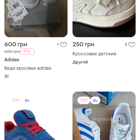
600 грн
250 грн
1
3
-8%
650 грн
Кроссовки детские
Adidas
Другой
Кеди кросівки adidas
31
TOP
TOP