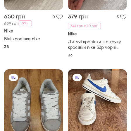
650 грн
379 грн
0
3
-8%
699 грн
341 грн с 10 авг.
Nike
Nike
Білі кросівки nike
Дитячі кросівки в сіточку
38
кросівки nike 33р чорні
кросівки nike 33 кросівки
33
для хлопчика кросівки на
резинці