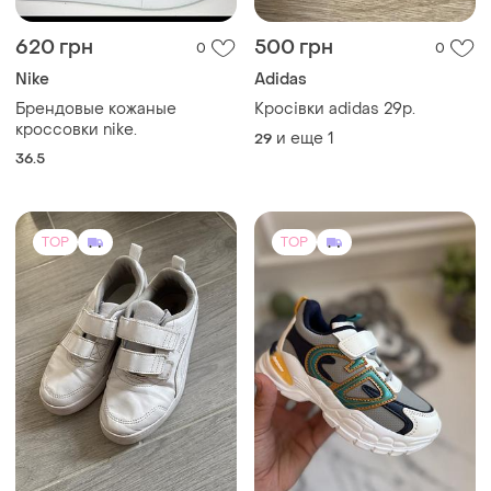
620 грн
500 грн
0
0
Nike
Adidas
Брендовые кожаные
Кросівки adidas 29р.
кроссовки nike.
и еще
1
29
36.5
TOP
TOP