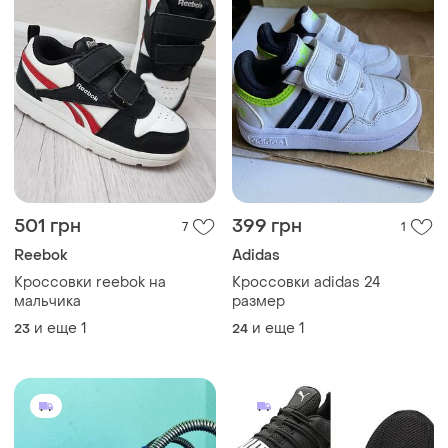
501 грн
399 грн
7
1
Reebok
Adidas
Кроссовки reebok на
Кроссовки adidas 24
мальчика
размер
и еще
1
и еще
1
23
24