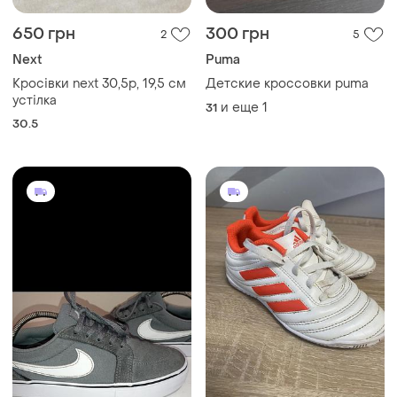
650 грн
300 грн
2
5
Next
Puma
Кросівки next 30,5р, 19,5 см
Детские кроссовки puma
устілка
и еще
1
31
30.5