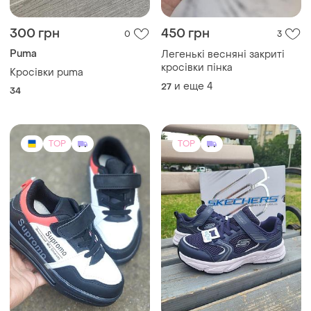
300 грн
450 грн
0
3
Puma
Легенькі весняні закриті
кросівки пінка
Кросівки puma
и еще
4
27
34
TOP
TOP