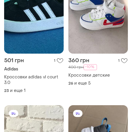
501 грн
360 грн
1
1
-10%
400 грн
Adidas
Кроссовки детские
Кроссовки adidas vl court
3.0
и еще
5
26
и еще
1
23