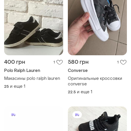
400 грн
580 грн
1
1
Polo Ralph Lauren
Converse
Макасины polo ralph lauren
Оригинальные кроссовки
converse
и еще
1
25
и еще
1
22.5