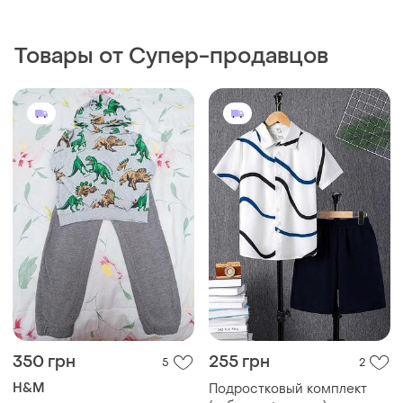
128
700 грн
575 грн
2
0
Lefties
ZARA
Костюм світшот штани
Утепленный флисом
костюм на мальчика
140