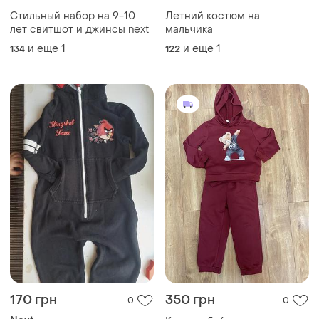
и еще
1
92
Загружайте приложение
Покупайте вещи и общайтесь в любом месте
Как это работает?
Украина, 02121, Киев, Харьковское шоссе, дом 201-
203, буква 4Г
Политика конфиденциальности
Договор-оферта
Контакты