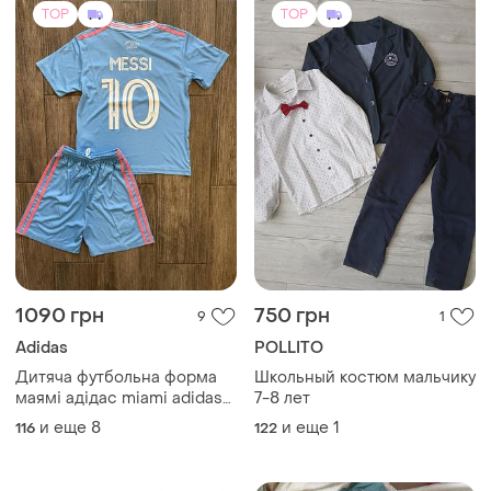
95 грн
300 грн
189
5
Bekkin
Тату рукав.
Спортивний костюм bekkin,
Другой
92 розмір
(10)
92