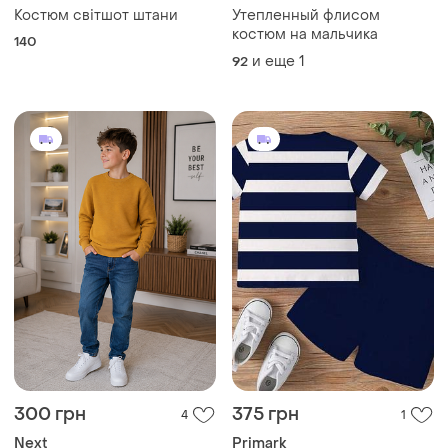
и еще
1
и еще
1
134
122
170 грн
350 грн
0
0
Next
Костюм 5-6р.
Комбинезон с начесом
и еще
1
110
angry birds