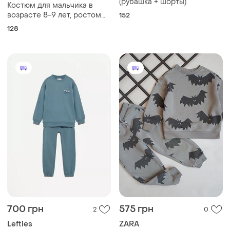
и еще
1
92
300 грн
375 грн
4
1
Next
Primark
Стильный набор на 9-10
Летний костюм на
лет свитшот и джинсы next
мальчика