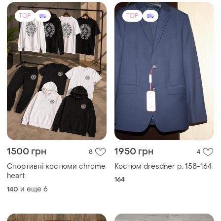
1090 грн
750 грн
9
1
Adidas
POLLITO
Дитяча футбольна форма
Школьный костюм мальчику
маямі адідас miami adidas
7-8 лет
футболка та шорти для
и еще
8
и еще
1
116
122
дітей мессі messi
TOP
TOP