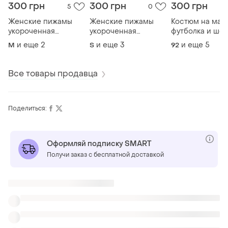
300 грн
300 грн
300 грн
5
0
Женские пижамы
Женские пижамы
Костюм на мал
укороченная
укороченная
футболка и шо
футболка и шорты
футболка и шорты
и еще
2
и еще
3
и еще
5
M
S
92
Все товары продавца
Поделиться:
Оформляй подписку SMART
Получи заказ с бесплатной доставкой
Также ищут:
Футбольная форма в Харькове
Гидрокостюмы