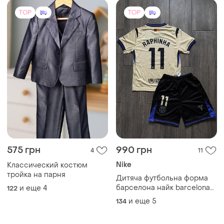
1500 грн
1950 грн
8
4
Спортивні костюми chrome
Костюм dresdner р. 158-164
heart
164
и еще
6
140
TOP
TOP