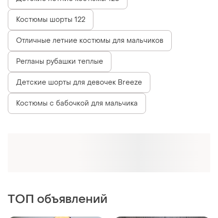
575 грн
990 грн
4
11
Nike
Классический костюм
тройка на парня
Дитяча футбольна форма
барселона найк barcelona
и еще
4
122
nike футболка та шорти для
и еще
5
134
дітей ямаль рафінья
TOP
TOP