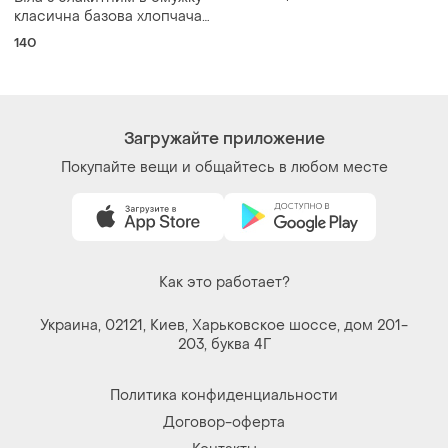
класична базова хлопчача
сорочка рубашка довгий
140
рукав для хлопчика 10 років
140 см некст next
Загружайте приложение
Покупайте вещи и общайтесь в любом месте
Как это работает?
Украина, 02121, Киев, Харьковское шоссе, дом 201-
203, буква 4Г
Политика конфиденциальности
Договор-оферта