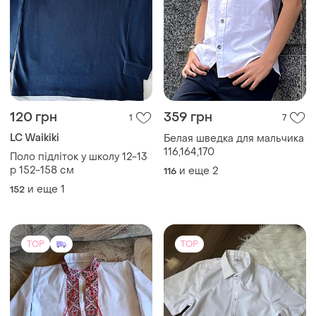
120 грн
359 грн
1
7
LC Waikiki
Белая шведка для мальчика
116,164,170
Поло підліток у школу 12-13
р 152-158 см
и еще
2
116
и еще
1
152
TOP
TOP