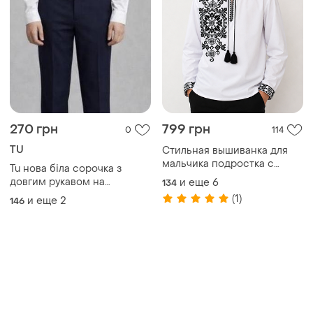
270 грн
799 грн
0
114
TU
Стильная вышиванка для
мальчика подростка с
Tu нова біла сорочка з
черной вышивкой
довгим рукавом на
и еще
6
134
хлопчика 12-13 років 158 см
(1)
и еще
2
146
школа 65% polyester 35%
cotton