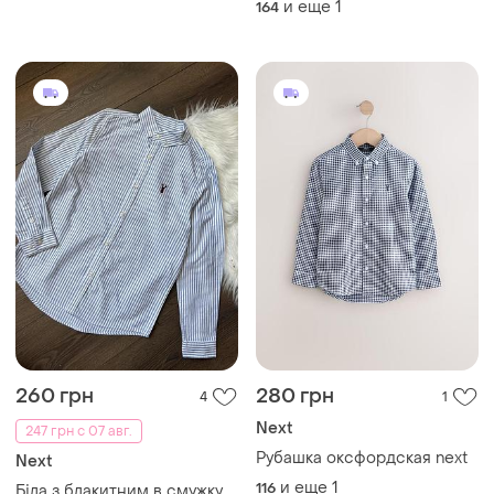
и еще
1
164
260 грн
280 грн
4
1
Next
247 грн с 07 авг.
Рубашка оксфордская next
Next
и еще
1
116
Біла з блакитним в смужку