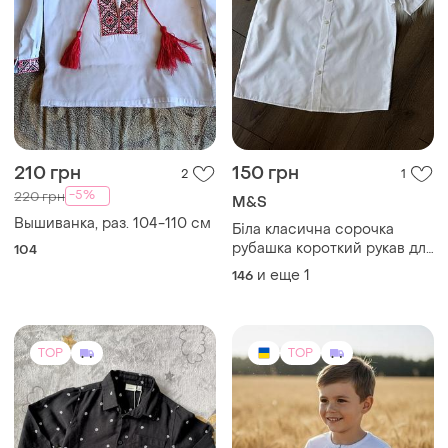
210 грн
150 грн
2
1
-5%
220 грн
M&S
Вышиванка, раз. 104-110 см
Біла класична сорочка
рубашка короткий рукав для
104
хлопчика 11 років 12 років
и еще
1
146
146 см 152 см базова в
школу
TOP
TOP