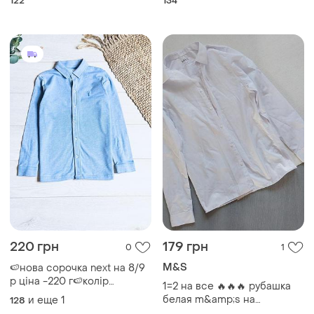
122
134
220 грн
179 грн
0
1
M&S
🍉нова сорочка next на 8/9
р ціна -220 г🍉колір
1=2 на все 🔥🔥🔥 рубашка
світліший д-56 см р-48 см
белая m&amp;s на
и еще
1
128
ширина-38 см
мальчика 14-15 лет