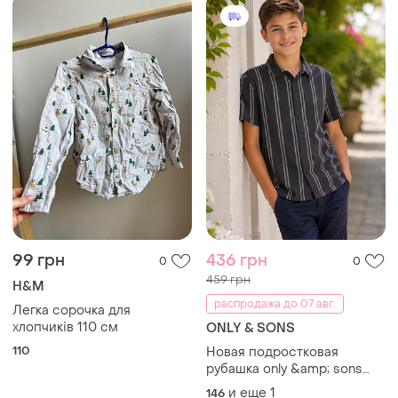
99 грн
436 грн
0
0
459 грн
H&M
распродажа до 07 авг.
Легка сорочка для
хлопчиків 110 см
ONLY & SONS
110
Новая подростковая
рубашка only &amp; sons
тенниска
и еще
1
146