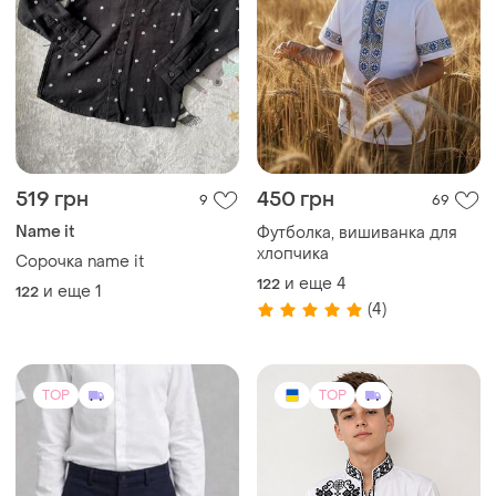
519 грн
450 грн
9
69
Name it
Футболка, вишиванка для
хлопчика
Сорочка name it
и еще
4
122
и еще
1
122
(4)
TOP
TOP