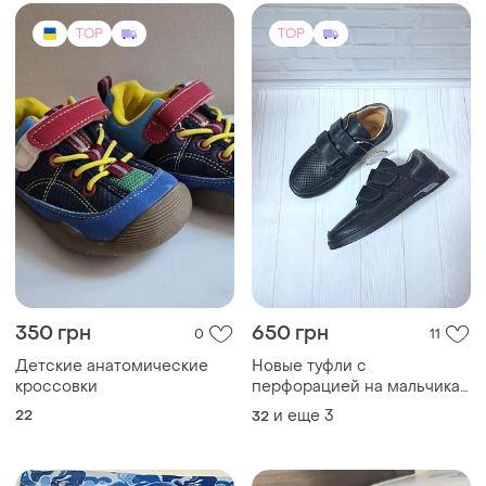
TOP
TOP
350 грн
650 грн
0
11
Детские анатомические
Новые туфли с
кроссовки
перфорацией на мальчика
32, 33, 34, 36 гг.
22
и еще
3
32