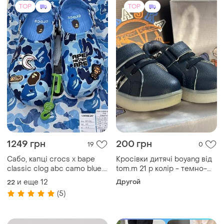
TOP
TOP
1249 грн
200 грн
19
0
Сабо, капці crocs x bape
Кросівки дитячі boyang від
classic clog abc camo blue.
tom.m 21 р колір - темно-
оригінал.
синій!
и еще
12
Другой
22
(5)