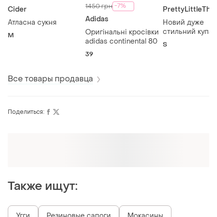
-7%
1450 грн
Cider
PrettyLittleThi
Adidas
Атласна сукня
Новий дуже
стильний купал
Оригінальні кросівки
M
adidas continental 80
S
39
Все товары продавца
Поделиться:
Оформляй подписку SMART
Получи заказ с бесплатной доставкой
Также ищут:
Угги
Резиновые сапоги
Мокасины