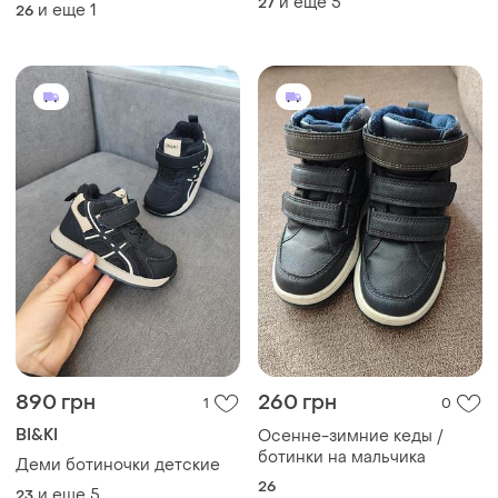
и еще
5
27
и еще
1
26
890 грн
260 грн
1
0
BI&KI
Осенне-зимние кеды /
ботинки на мальчика
Деми ботиночки детские
26
и еще
5
23