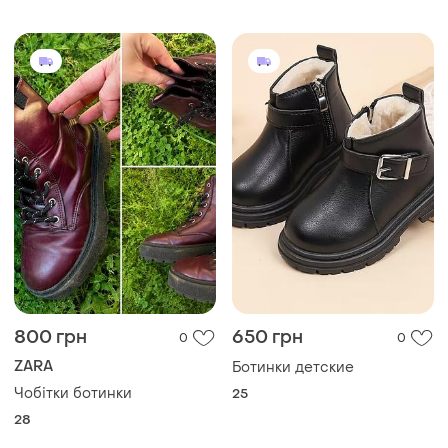
800 грн
650 грн
0
0
ZARA
Ботинки детские
Чобітки ботинки
25
28