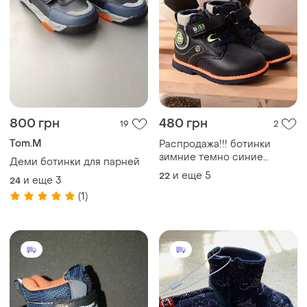
800 грн
480 грн
19
2
Tom.M
Распродажа!!! ботинки
зимние темно синие
Деми ботинки для парней
детские р. 22-27
и еще
5
22
и еще
3
24
(1)