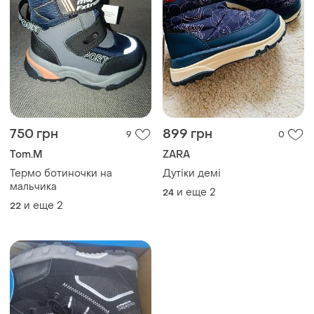
750 грн
899 грн
9
0
Tom.M
ZARA
Термо ботиночки на
Дутіки демі
мальчика
и еще
2
24
и еще
2
22