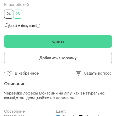
Европейский
24
25
до 4 ₴ бонусних
Купить
Добавить в корзину
В избранное
Задать вопрос
1
Описание
Черевики лоферы Мокасини на ліпучках з натуральної
замші,стан ідеал ,майже не носились
Состояние:
Цвет: