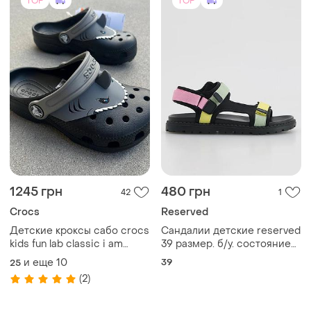
TOP
TOP
1245 грн
480 грн
42
1
Crocs
Reserved
Детские кроксы сабо crocs
Сандалии детские reserved
kids fun lab classic i am
39 размер. б/у. состояние
shark clog black черные
идеально.
и еще
10
39
25
(2)