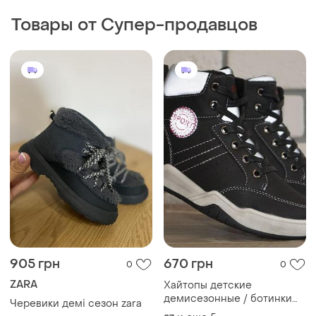
Товары от Супер-продавцов
905 грн
670 грн
0
0
ZARA
Хайтопы детские
демисезонные / ботинки
Черевики демі сезон zara
детские демисезонные