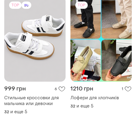
TOP
TOP
999 грн
1210 грн
6
1
Стильные кроссовки для
Лофери для хлопчиків
мальчика или девочки
и еще
5
32
и еще
5
32