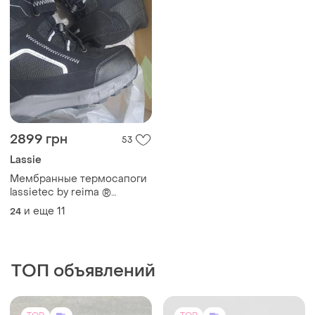
2899 грн
53
Lassie
Мембранные термосапоги
lassietec by reima ®
размеры 22-35
и еще
11
24
ТОП объявлений