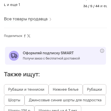
лен" m&amp;s
синие
и еще
1
L
и еще
36 / S / 44
Все товары продавца
Поделиться:
Оформляй подписку SMART
Получи заказ с бесплатной доставкой
Также ищут:
Рубашки и тенниски
Нижнее белье
Рубашки
Шорты
Джинсовые синие шорты для подростка
Шорты 134 р
Шорты next на 6 7 лет