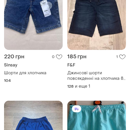
220 грн
185 грн
0
1
Sinsay
F&F
Шорти для хлопчика
Джинсові шорти
повсякденні на хлопчика 8
104
9 років
и еще
1
128