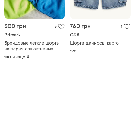
300 грн
760 грн
3
1
Primark
C&A
Брендовые легкие шорты
Шорти джинсові карго
на парня для активных
128
прогулок и плавания
и еще
4
140