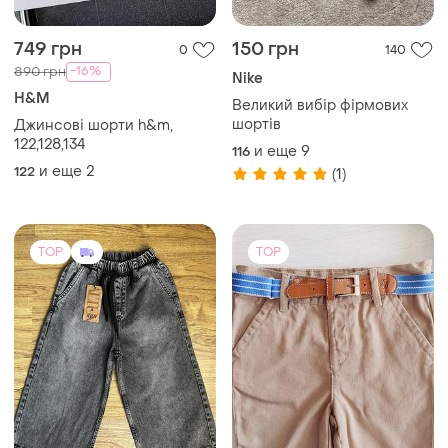
749 грн
150 грн
0
140
-16%
890 грн
Nike
H&M
Великий вибір фірмових
шортів
Джинсові шорти h&m,
122,128,134
и еще
9
116
и еще
2
122
(1)
TOP
TOP