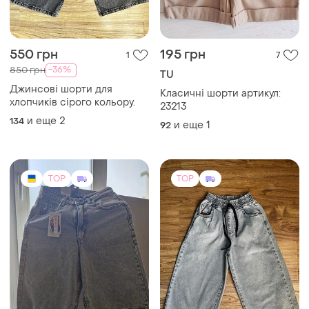
550 грн
195 грн
1
7
-36%
850 грн
TU
Джинсові шорти для
Класичні шорти артикул:
хлопчиків сірого кольору.
23213
и еще
2
134
и еще
1
92
TOP
TOP