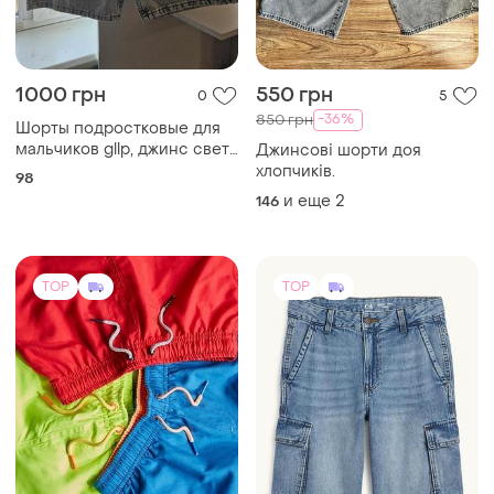
1000 грн
550 грн
0
5
-36%
850 грн
Шорты подростковые для
мальчиков gllp, джинс свет
Джинсові шорти доя
серый 28 размер
хлопчиків.
98
и еще
2
146
TOP
TOP