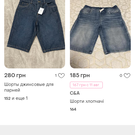
280 грн
185 грн
1
0
Шорты джинсовые для
167 грн с 11 авг.
парней
C&A
и еще
1
152
Шорти хлопчачі
164