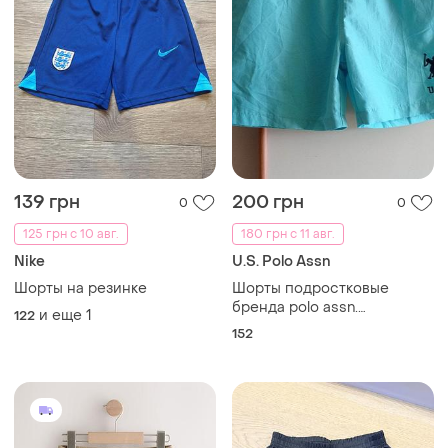
139 грн
200 грн
0
0
125 грн с 10 авг.
180 грн с 11 авг.
Nike
U.S. Polo Assn
Шорты на резинке
Шорты подростковые
бренда polo assn.
и еще
1
122
замеры:пот-34(41)см, длина
152
изделия -40, крок 11см