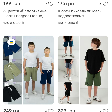
199 грн
175 грн
7
8
6 цветов 🌈 спортивные
Шорты пиксель пиксель
шорты подростковые,
подростковые
спортивные шорты
вкраплениемышки
и еще
6
и еще
6
128
128
подростковые, бриджи,
шорты до колен
249 грн
329 грн
3
2