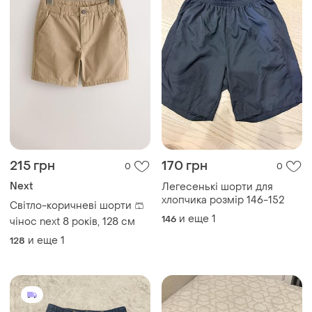
215 грн
170 грн
0
0
Next
Легесенькі шорти для
хлопчика розмір 146-152
Світло-коричневі шорти 🩳
и еще
1
146
чінос next 8 років, 128 см
и еще
1
128