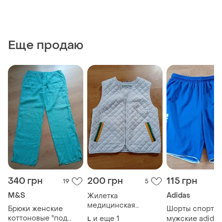
Еще продаю
340 грн
200 грн
115 грн
19
5
M&S
Adidas
Жилетка
медицинская
Брюки женские
Шорты спорти
унисекс,белая,l
коттоновые "под
и еще
1
мужские adidas
L