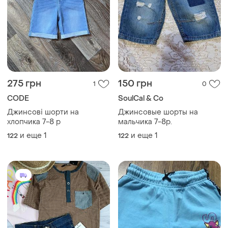
275 грн
150 грн
1
0
CODE
SoulCal & Co
Джинсові шорти на
Джинсовые шорты на
хлопчика 7-8 р
мальчика 7-8р.
и еще
1
и еще
1
122
122