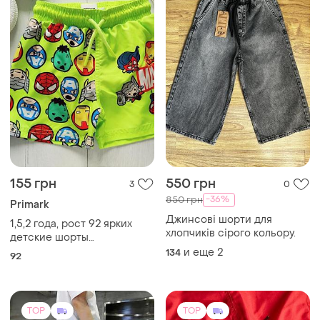
155 грн
550 грн
3
0
-36%
850 грн
Primark
Джинсові шорти для
1,5,2 года, рост 92 ярких
хлопчиків сірого кольору.
детские шорты
спайдермен артикул 27125
и еще
2
134
92
TOP
TOP