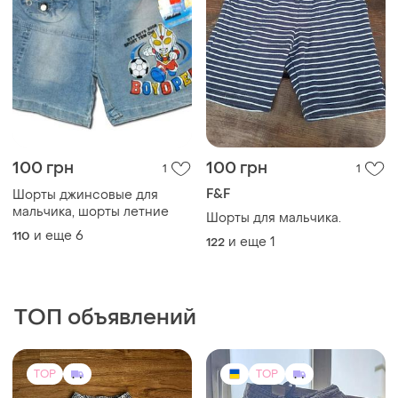
100 грн
100 грн
1
1
F&F
Шорты джинсовые для
мальчика, шорты летние
Шорты для мальчика.
и еще
6
110
и еще
1
122
ТОП объявлений
TOP
TOP