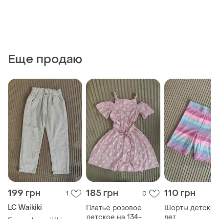
Еще продаю
199 грн
185 грн
110 грн
1
0
LC Waikiki
Платье розовое
Шорты детские
детское на 134-
лет