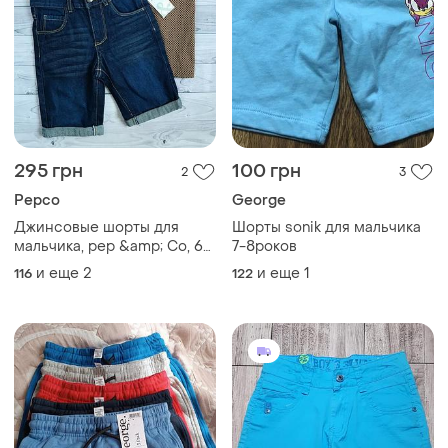
295 грн
100 грн
2
3
Pepco
George
Джинсовые шорты для
Шорты sonik для мальчика
мальчика, pep &amp; Co, 6-
7-8роков
7 лет
и еще
2
и еще
1
116
122