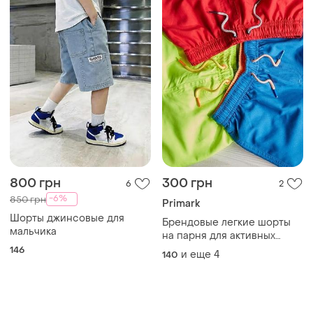
800 грн
300 грн
6
2
-6%
850 грн
Primark
Шорты джинсовые для
Брендовые легкие шорты
мальчика
на парня для активных
прогулок и плавания
146
и еще
4
140