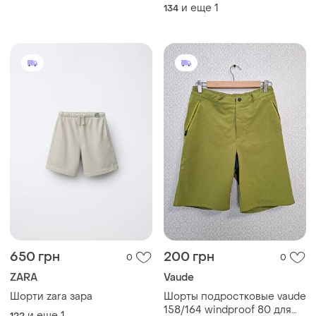
років
и еще
1
134
650 грн
200 грн
0
0
ZARA
Vaude
Шорти zara зара
Шорты подростковые vaude
158/164 windproof 80 для
и еще
1
122