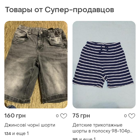
Товары от Супер-продавцов
160 грн
75 грн
0
0
Джинсові чорні шорти
Детские трикотажные
шорты в полоску 98-104р
и еще
1
134
8232
и еще
1
98