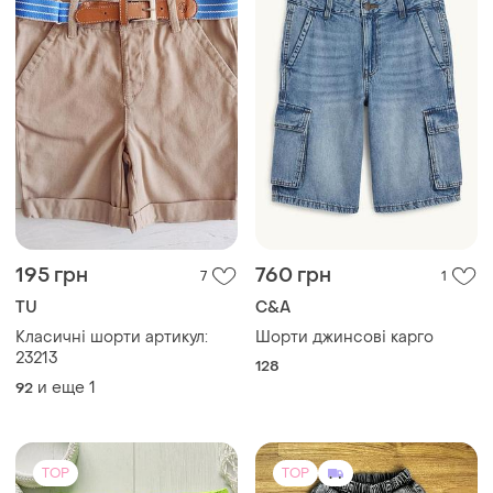
195 грн
760 грн
7
1
TU
C&A
Класичні шорти артикул:
Шорти джинсові карго
23213
128
и еще
1
92
TOP
TOP