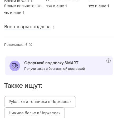
Брюки lc waikiki
145см+-
белые вельветовые
и еще
1
и еще
1
134
122
на 6-7 лет 116-122 см
и еще
1
116
Все товары продавца
Поделиться:
Оформляй подписку SMART
Получи заказ с бесплатной доставкой
Также ищут:
Рубашки и тенниски в Черкассах
Нижнее белье в Черкассах