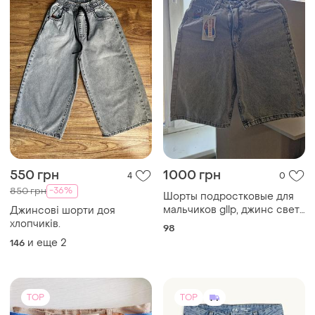
550 грн
1000 грн
4
0
-36%
850 грн
Шорты подростковые для
мальчиков gllp, джинс свет
Джинсові шорти доя
серый 28 размер
хлопчиків.
98
и еще
2
146
TOP
TOP