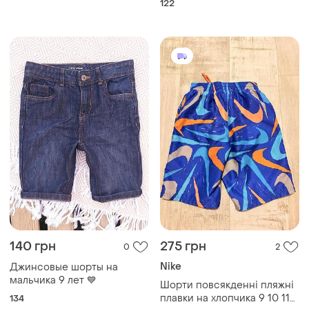
122
140 грн
275 грн
0
2
Nike
Джинсовые шорты на
мальчика 9 лет 💙
Шорти повсякденні пляжні
плавки на хлопчика 9 10 11
134